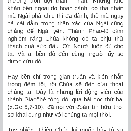
thường đón đợi thánh nhân. Những khó
khăn bên ngoài do hoàn cảnh, do tha nhân
mà Ngài phải chịu thì đã đành, thế mà ngay
cả cái dằm trong thân xác của Ngài cũng
chẳng để Ngài yên. Thánh Phao-lô cảm
nghiệm rằng Chúa không để ta chịu thử
thách quá sức đâu. Ơn Người luôn đủ cho
ta. Và ai bền đỗ đến cùng, người ấy sẽ
được cứu độ.
Hãy bền chí trong gian truân và kiên nhẫn
trong đêm tối, rồi Chúa sẽ đến cứu thoát
chúng ta. Đây là những lời động viên của
thánh Giacôbê tông đồ, qua bài đọc thứ hai
(x.Gc 5,7-10), đã nói với đoàn tín hữu thời
sơ khai cũng như với chúng ta mọi thời.
Tuy nhiên, Thiên Chúa lại muốn bày tỏ sự