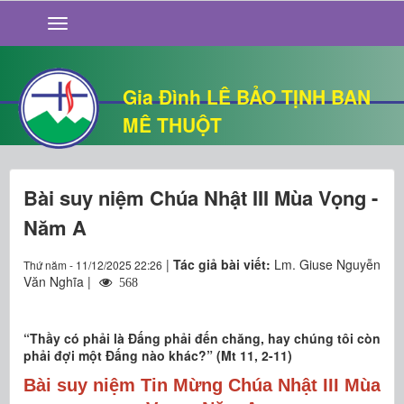
GIỚI THIỆU
TIN TỨC
SỐNG ĐẠO
Gia Đình LÊ BẢO TỊNH BAN
CHUYỆN NHÀ
MÊ THUỘT
QUÁN VĂN
THƯ GIÃN
Bài suy niệm Chúa Nhật III Mùa Vọng -
Năm A
|
Tác giả bài viết:
Lm. Giuse Nguyễn
Thứ năm - 11/12/2025 22:26
Văn Nghĩa |
568
“Thầy có phải là Ðấng phải đến chăng, hay chúng tôi còn
phải đợi một Ðấng nào khác?” (Mt 11, 2-11)
Bài suy niệm Tin Mừng Chúa Nhật III Mùa