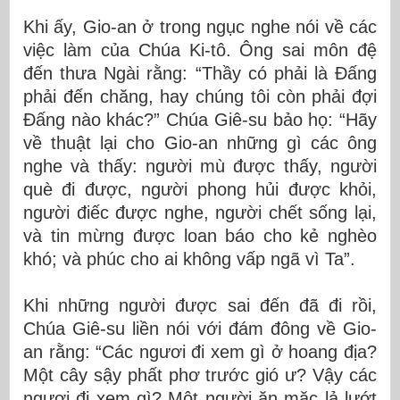
Khi ấy, Gio-an ở trong ngục nghe nói về các
việc làm của Chúa Ki-tô. Ông sai môn đệ
đến thưa Ngài rằng: “Thầy có phải là Ðấng
phải đến chăng, hay chúng tôi còn phải đợi
Ðấng nào khác?” Chúa Giê-su bảo họ: “Hãy
về thuật lại cho Gio-an những gì các ông
nghe và thấy: người mù được thấy, người
què đi được, người phong hủi được khỏi,
người điếc được nghe, người chết sống lại,
và tin mừng được loan báo cho kẻ nghèo
khó; và phúc cho ai không vấp ngã vì Ta”.
Khi những người được sai đến đã đi rồi,
Chúa Giê-su liền nói với đám đông về Gio-
an rằng: “Các ngươi đi xem gì ở hoang địa?
Một cây sậy phất phơ trước gió ư? Vậy các
ngươi đi xem gì? Một người ăn mặc lả lướt