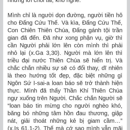
những lời chói tai, khó nghe.
Mình chỉ là người dọn đường, người tiền hô
cho Đấng Cứu Thế. Và kìa, Đấng Cứu Thế,
Con Chiên Thiên Chúa, Đấng gánh tội trần
gian đã đến. Đã như xong phận vụ, giờ thì
cần Người phải lớn lên còn mình thì phải
nhỏ lại (x.Ga 3,30). Người mà lớn lên thì
triều đại nước Thiên Chúa sẽ hiển trị. Và
chắc chắn nhiều sự sẽ có đổi thay, dĩ nhiên
là theo hướng tốt đẹp, đặc biệt những gì
Ngôn Sứ I-sai-a loan báo sẽ trở thành hiện
thực. Mình đã thấy Thần Khí Thiên Chúa
ngự xuống trên Người. Chắc chắn Người sẽ
“loan báo tin mừng cho người nghèo khó,
băng bó những tâm hồn đau thương, giập
nát, giải thoát những kẻ bị giam cầm…”
(x.Is 61,1-2). Thế mà cớ sao mình vẫn mãi