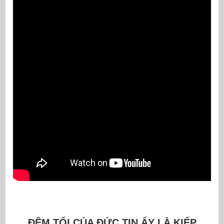
ĐÊM TỐI CỦA ĐỨC TIN ẤY LÀ KIẾP