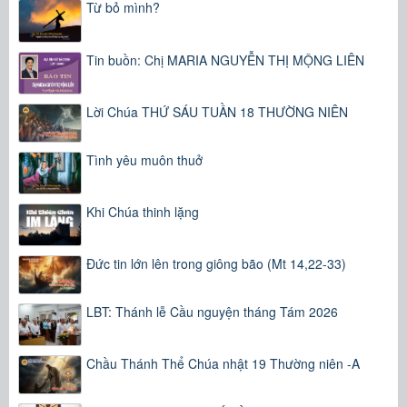
Từ bỏ mình?
Tin buồn: Chị MARIA NGUYỄN THỊ MỘNG LIÊN
Lời Chúa THỨ SÁU TUẦN 18 THƯỜNG NIÊN
Tình yêu muôn thuở
Khi Chúa thinh lặng
Đức tin lớn lên trong giông bão (Mt 14,22-33)
LBT: Thánh lễ Cầu nguyện tháng Tám 2026
Chầu Thánh Thể Chúa nhật 19 Thường niên -A