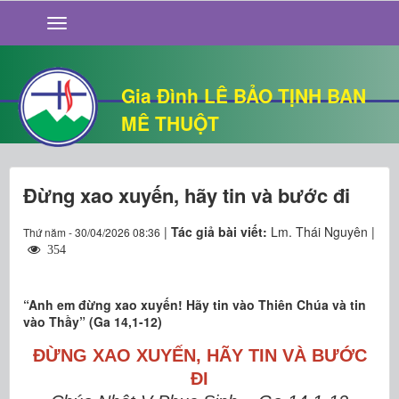
GIỚI THIỆU
TIN TỨC
SỐNG ĐẠO
Gia Đình LÊ BẢO TỊNH BAN
CHUYỆN NHÀ
MÊ THUỘT
QUÁN VĂN
THƯ GIÃN
Đừng xao xuyến, hãy tin và bước đi
|
Tác giả bài viết:
Lm. Thái Nguyên |
Thứ năm - 30/04/2026 08:36
354
“Anh em đừng xao xuyến! Hãy tin vào Thiên Chúa và tin
vào Thầy” (Ga 14,1-12)
ĐỪNG XAO XUYẾN, HÃY TIN VÀ BƯỚC
ĐI