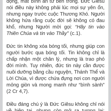
động, mất bình an từ bên trong. Đức Giêsu
nói điều này không phải lúc mọi sự yên ổn,
nhưng ngay trước cuộc Thương Khó. Người
không hứa rằng cuộc đời sẽ không có đau
khổ, nhưng Người mời gọi:
“Hãy tin vào
Thiên Chúa và tin vào Thầy”
(c.1).
Đức tin không xóa bóng tối, nhưng giúp con
người bước qua bóng tối. Tin không chỉ là
chấp nhận một chân lý, nhưng là trao phó
đời mình. Tuy nhiên, đức tin này cần được
nuôi dưỡng bằng cầu nguyện, Thánh Thể và
Lời Chúa, vì được chứa đựng nơi con người
mỏng giòn và mong manh như “bình sành”
(2 Cr 4,7).
Điều đáng chú ý là Đức Giêsu không chỉ nói
về hiện tại, nhưng còn mở ra tương lai: