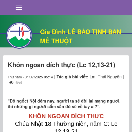
GIỚI THIỆU
TIN TỨC
SỐNG ĐẠO
Gia Đình LÊ BẢO TỊNH BAN
CHUYỆN NHÀ
MÊ THUỘT
QUÁN VĂN
THƯ GIÃN
Khôn ngoan đích thực (Lc 12,13-21)
|
Tác giả bài viết:
Lm. Thái Nguyên |
Thứ năm - 31/07/2025 05:14
654
“Ðồ ngốc! Nội đêm nay, người ta sẽ đòi lại mạng ngươi,
thì những gì ngươi sắm sẵn đó sẽ về tay ai?”.
KHÔN NGOAN ĐÍCH THỰC
Chúa Nhật 18 Thường niên, năm C: Lc
12,13-21