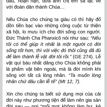
đau, hoạn nạn, đưa anh chị em sa lạc về
với đoàn dân thánh Chúa…
Nếu Chúa cho chúng ta giàu có thì hãy đổ
dồn tiền bạc vào những công cuộc từ thiện
xã hội, lo mưu ích cho đời sống con người.
Đức Thánh Cha Phanxicô nói như sau:
“Nếu
tôi có thể giúp ít nhất là một người có đời
sống tốt hơn, thì với việc đó thôi cũng đã đủ
để làm thành lễ vật đời tôi rồi.”
(GE 274). Lễ
vật quí báu nhất dâng cho Chúa không phải
là phẩm vật bên ngoài, mà là đời mình khi
sống với tất cả lòng nhân.
“Ta muốn lòng
nhân chứ đâu cần lễ tế” (Mt 12, 7).
Xin cho chúng ta biết sử dụng mọi của cải
đời này như phương tiện để làm nên gia sản
đời sau — nơi “mối mọt không làm hư, kẻ