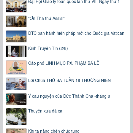
Đại Hội Giáo lý toàn quốc lần thứ VII -Ngày thứ 1
“Ơn Tha thứ Assisi”
ĐTC ban hành hiến pháp mới cho Quốc gia Vatican
Kinh Truyền Tin (2/8)
Cáo phó LINH MỤC PX. PHẠM BÁ LỄ
Lời Chúa THỨ BA TUẦN 18 THƯỜNG NIÊN
Ý cầu nguyện của Đức Thánh Cha -tháng 8
Thuyền xưa đã xa.
Khi ta nâng chén chúc tụng