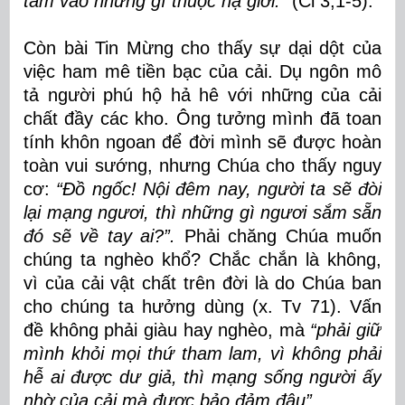
tâm vào những gì thuộc hạ giới.”
(Cl 3,1-5).
Còn bài Tin Mừng cho thấy sự dại dột của
việc ham mê tiền bạc của cải. Dụ ngôn mô
tả người phú hộ hả hê với những của cải
chất đầy các kho. Ông tưởng mình đã toan
tính khôn ngoan để đời mình sẽ được hoàn
toàn vui sướng, nhưng Chúa cho thấy nguy
cơ:
“Ðồ ngốc! Nội đêm nay, người ta sẽ đòi
lại mạng ngươi, thì những gì ngươi sắm sẵn
đó sẽ về tay ai?”
.
Phải chăng Chúa muốn
chúng ta nghèo khổ?
Chắc chắn là không,
vì của cải vật chất trên đời là do Chúa ban
cho chúng ta hưởng dùng (x. Tv 71). Vấn
đề không phải giàu hay nghèo, mà
“
phải giữ
mình khỏi mọi thứ tham lam, vì không phải
hễ ai được dư giả, thì mạng sống người ấy
nhờ của cải mà được bảo đảm đâu”.