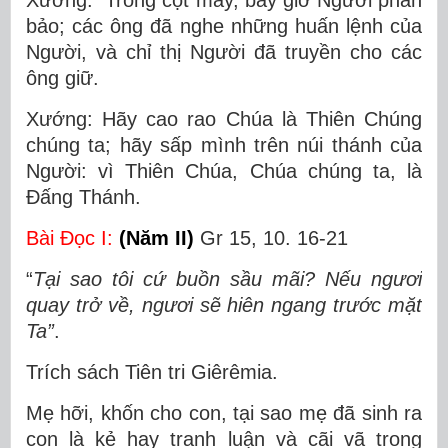
Xướng: Trong cột mây, bấy giờ Người phán
bảo; các ông đã nghe những huấn lệnh của
Người, và chỉ thị Người đã truyền cho các
ông giữ.
Xướng: Hãy cao rao Chúa là Thiên Chúng
chúng ta; hãy sấp mình trên núi thánh của
Người: vì Thiên Chúa, Chúa chúng ta, là
Ðấng Thánh.
Bài Ðọc I:
(Năm II)
Gr 15, 10. 16-21
“
Tại sao tôi cứ buồn sầu mãi? Nếu ngươi
quay trở về, ngươi sẽ hiên ngang trước mặt
Ta”
.
Trích sách Tiên tri Giêrêmia.
Mẹ hỡi, khốn cho con, tại sao mẹ đã sinh ra
con là kẻ hay tranh luận và cãi vã trong