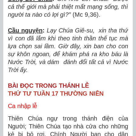
cả thế giới mà phải thiệt mất mạng sống, thì
người ta nào có lợi gì?”
(Mc 9,36).
Cầu nguyện
:
Lạy Chúa Giê-su, xin tha thứ
vì con đã lắm khi theo tinh thần thế tục mà
lựa chọn sai lầm. Giờ đây, xin ban cho con
sự khôn ngoan, để khám phá ra kho báu là
Nước Trời, và dám đánh đổi tất cả vì Nước
Trời ấy.
BÀI ĐỌC TRONG THÁNH LỄ
THỨ TƯ TUẦN 17 THƯỜNG NIÊN
Ca nhập lễ
Thiên Chúa ngự trong thánh điện của
Người; Thiên Chúa tạo nhà cửa cho những
kẻ bị bỏ rơi. Chính Người ban cho dân