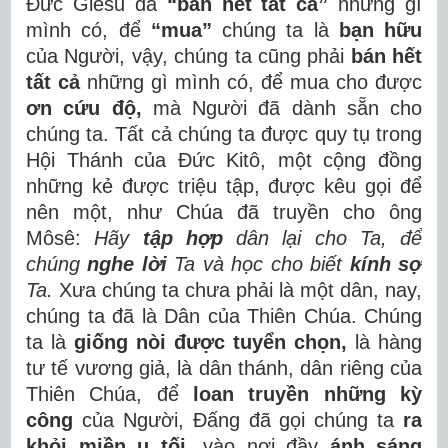
Đức Giêsu đã
“bán hết tất cả”
những gì
mình có, để
“mua”
chúng ta là
bạn hữu
của Người, vậy, chúng ta cũng phải
bán hết
tất cả
những gì mình có, để mua cho được
ơn cứu độ,
mà Người đã dành sẵn cho
chúng ta. Tất cả chúng ta được quy tụ trong
Hội Thánh của Đức Kitô, một cộng đồng
những kẻ được triệu tập, được kêu gọi để
nên một, như Chúa đã truyền cho ông
Môsê:
Hãy
tập hợp
dân lại cho Ta, để
chúng
nghe lời
Ta và học cho biết
kính sợ
Ta.
Xưa chúng ta chưa phải là một dân, nay,
chúng ta đã là Dân của Thiên Chúa. Chúng
ta là
giống nòi được tuyển chọn,
là hàng
tư tế vương giả, là dân thánh, dân riêng của
Thiên Chúa, để
loan truyền những kỳ
công
của Người, Đấng đã gọi chúng ta
ra
khỏi miền u tối,
vào nơi đầy
ánh sáng