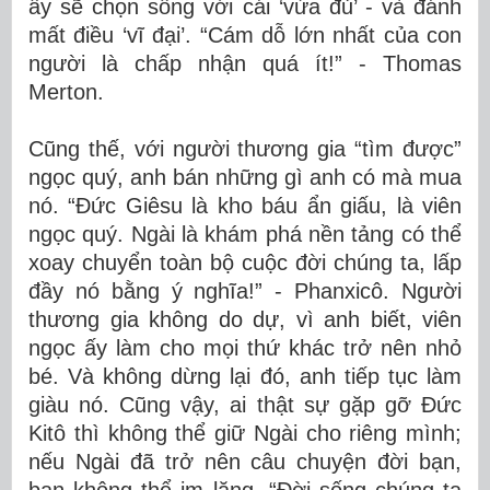
ấy sẽ chọn sống với cái ‘vừa đủ’ - và đánh
mất điều ‘vĩ đại’. “Cám dỗ lớn nhất của con
người là chấp nhận quá ít!” - Thomas
Merton.
Cũng thế, với người thương gia “tìm được”
ngọc quý, anh bán những gì anh có mà mua
nó. “Đức Giêsu là kho báu ẩn giấu, là viên
ngọc quý. Ngài là khám phá nền tảng có thể
xoay chuyển toàn bộ cuộc đời chúng ta, lấp
đầy nó bằng ý nghĩa!” - Phanxicô. Người
thương gia không do dự, vì anh biết, viên
ngọc ấy làm cho mọi thứ khác trở nên nhỏ
bé. Và không dừng lại đó, anh tiếp tục làm
giàu nó. Cũng vậy, ai thật sự gặp gỡ Đức
Kitô thì không thể giữ Ngài cho riêng mình;
nếu Ngài đã trở nên câu chuyện đời bạn,