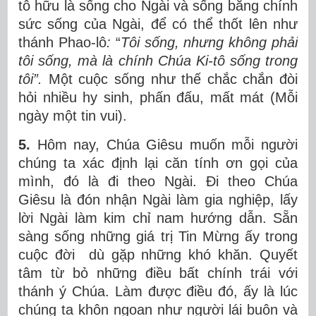
tô hữu là sống cho Ngài và sống bằng chính
sức sống của Ngài, để có thể thốt lên như
thánh Phao-lô
:
“
Tôi sống, nhưng không phải
tôi sống, mà là chính Chúa Ki-tô sống trong
tôi”.
Một cuộc sống như thế chắc chắn đòi
hỏi nhiều hy sinh, phấn đấu, mất mát (Mỗi
ngày một tin vui).
5.
Hôm nay, Chúa Giêsu muốn mỗi người
chúng ta xác định lại căn tính ơn gọi của
mình, đó là đi theo Ngài. Đi theo Chúa
Giêsu là đón nhận Ngài làm gia nghiệp, lấy
lời Ngài làm kim chỉ nam hướng dẫn. Sẵn
sàng sống những giá trị Tin Mừng ấy trong
cuộc đời dù gặp những khó khăn. Quyết
tâm từ bỏ những điều bất chính trái với
thánh ý Chúa. Làm được điều đó, ấy là lúc
chúng ta khôn ngoan như người lái buôn và