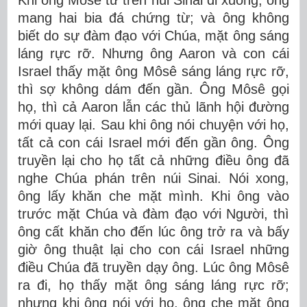
Khi ông Môsê từ trên núi Sinai đi xuống, ông
mang hai bia đá chứng từ; và ông không
biết do sự đàm đạo với Chúa, mặt ông sáng
láng rực rỡ. Nhưng ông Aaron và con cái
Israel thấy mặt ông Môsê sáng láng rực rỡ,
thì sợ không dám đến gần. Ông Môsê gọi
họ, thì cả Aaron lẫn các thủ lãnh hội đường
mới quay lại. Sau khi ông nói chuyện với họ,
tất cả con cái Israel mới đến gần ông. Ông
truyền lại cho họ tất cả những điều ông đã
nghe Chúa phán trên núi Sinai. Nói xong,
ông lấy khăn che mặt mình. Khi ông vào
trước mặt Chúa và đàm đạo với Người, thì
ông cất khăn cho đến lúc ông trở ra và bấy
giờ ông thuật lại cho con cái Israel những
điều Chúa đã truyền dạy ông. Lúc ông Môsê
ra đi, họ thấy mặt ông sáng láng rực rỡ;
nhưng khi ông nói với họ, ông che mặt ông