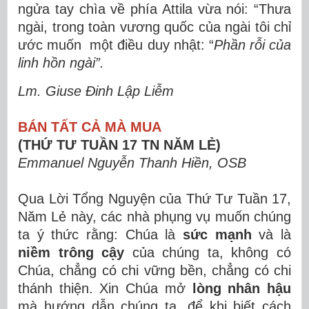
ngửa tay chìa về phía Attila vừa nói: “Thưa
ngài, trong toàn vương quốc của ngài tôi chỉ
ước muốn một điều duy nhật: “
Phần rỗi của
linh hồn ngài”.
Lm. Giuse Đinh Lập Liễm
BÁN TẤT CẢ MÀ MUA
(THỨ TƯ TUẦN 17 TN NĂM LẺ)
Emmanuel Nguyễn Thanh Hiền, OSB
Qua Lời Tổng Nguyện của Thứ Tư Tuần 17,
Năm Lẻ này, các nhà phụng vụ muốn chúng
ta ý thức rằng: Chúa là
sức mạnh
và là
niềm trông cậy
của chúng ta, không có
Chúa, chẳng có chi vững bền, chẳng có chi
thánh thiện. Xin Chúa mở
lòng nhân hậu
mà hướng dẫn chúng ta, để khi biết cách