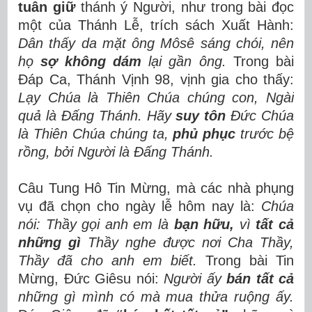
tuân giữ
thánh ý Người, như trong bài đọc
một của Thánh Lễ, trích sách Xuất Hành:
Dân thấy da mặt ông Môsê sáng chói, nên
họ
sợ không dám
lại gần ông.
Trong bài
Đáp Ca, Thánh Vịnh 98, vịnh gia cho thấy:
Lạy Chúa là Thiên Chúa chúng con, Ngài
quả là Đấng Thánh. Hãy
suy tôn
Đức Chúa
là Thiên Chúa chúng ta,
phủ phục
trước bệ
rồng, bởi Người là Đấng Thánh.
Câu Tung Hô Tin Mừng, mà các nhà phụng
vụ đã chọn cho ngày lễ hôm nay là:
Chúa
nói: Thầy gọi anh em là
bạn hữu,
vì
tất cả
những gì
Thầy nghe được nơi Cha Thầy,
Thầy đã cho anh em biết.
Trong bài Tin
Mừng, Đức Giêsu nói:
Người ấy
bán tất cả
những gì mình có mà mua thửa ruộng ấy.