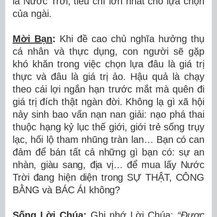
là Nước Trời, tiêu chí lớn nhất cho lựa chọn
của ngài.
Mời Bạn
:
Khi đề cao chủ nghĩa hưởng thụ
cá nhân và thực dụng, con người sẽ gặp
khó khăn trong việc chọn lựa đâu là giá trị
thực và đâu là giá trị ảo. Hậu quả là chạy
theo cái lợi ngắn hạn trước mắt mà quên đi
giá trị đích thật ngàn đời. Không lạ gì xã hội
nảy sinh bao vấn nạn nan giải: nạo phá thai
thuộc hạng kỷ lục thế giới, giới trẻ sống trụy
lạc, hối lộ tham nhũng tràn lan…
Bạn có can
đảm để bán tất cả những gì bạn có: sự an
nhàn, giàu sang, địa vị… để mua lấy Nước
Trời đang hiện diện trong SỰ THẬT, CÔNG
BẰNG và BÁC ÁI không?
Sống Lời Chúa
:
Ghi nhớ Lời Chúa:
“Được