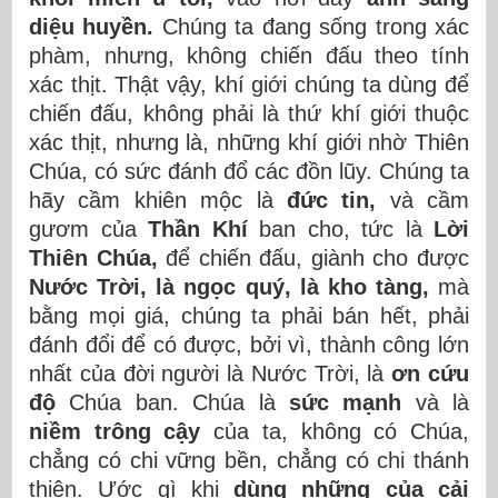
diệu huyền.
Chúng ta đang sống trong xác
phàm, nhưng, không chiến đấu theo tính
xác thịt. Thật vậy, khí giới chúng ta dùng để
chiến đấu, không phải là thứ khí giới thuộc
xác thịt, nhưng là, những khí giới nhờ Thiên
Chúa, có sức đánh đổ các đồn lũy. Chúng ta
hãy cầm khiên mộc là
đức tin,
và cầm
gươm của
Thần Khí
ban cho, tức là
Lời
Thiên
Chúa,
để chiến đấu, giành cho được
Nước Trời, là ngọc quý, là kho tàng,
mà
bằng mọi giá, chúng ta phải bán hết, phải
đánh đổi để có được, bởi vì, thành công lớn
nhất của đời người là Nước Trời, là
ơn cứu
độ
Chúa ban. Chúa là
sức mạnh
và là
niềm trông cậy
của ta, không có Chúa,
chẳng có chi vững bền, chẳng có chi thánh
thiện. Ước gì khi
dùng những của cải