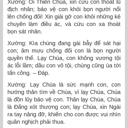
Xướng: Ôi Thiên Chúa, xin cứu con thoát lũ
địch nhân; bảo vệ con khỏi bọn người nổi
lên chống đối! Xin giải gỡ con khỏi những kẻ
chuyên làm điều ác, và cứu con xa thoát
bọn sát nhân.
Xướng: Kìa chúng đang gài bẫy để sát hại
con; âm mưu chống đối con là bọn người
quyền thế. Lạy Chúa, con không vương tội
ác lỗi lầm; dầu con vô tội, chúng cũng ùa tới
tấn công. – Ðáp.
Xướng: Lạy Chúa là sức mạnh con, con
hướng thân tìm về Chúa, vì lạy Chúa, Chúa
là đồn lũy bảo vệ con. Thân lạy Chúa, Chúa
là Ðấng xót thương con; lạy Chúa, xin Ngài
ra tay nâng đỡ, khiến cho con được vui nhìn
quân nghịch phải thua.