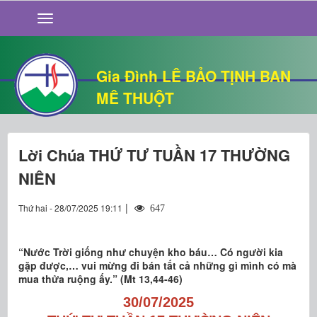
GIỚI THIỆU
TIN TỨC
SỐNG ĐẠO
Gia Đình LÊ BẢO TỊNH BAN
CHUYỆN NHÀ
MÊ THUỘT
QUÁN VĂN
THƯ GIÃN
Lời Chúa THỨ TƯ TUẦN 17 THƯỜNG
NIÊN
|
Thứ hai - 28/07/2025 19:11
647
“Nước Trời giống như chuyện kho báu… Có người kia
gặp được,… vui mừng đi bán tất cả những gì mình có mà
mua thửa ruộng ấy.” (Mt 13,44-46)
30/07/2025