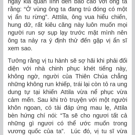
ngày kia quân lính đến báo cáo với ông ta
rằng: “Ở vùng ông ta đang trú đóng có một
vị ẩn tu rừng”. Atttila, ông vua hiếu chiến,
hung dữ, rất kiêu căng này luôn muốn mọi
người run sợ sụp lạy trước mặt mình nên
ông ta nảy ra ý định thử đến gặp vị ẩn sĩ
xem sao.
Tưởng rằng vị tu hành sẽ sợ hãi khi phải đối
diện với nhà chinh phục khét tiếng này,
không ngờ, người của Thiên Chúa chẳng
những không run khiếp, trái lại còn tỏ ra ung
dung tự tại khiến Attila vừa nể phục vừa
cảm mến. Sau khi trò truyện với một người
khôn ngoan, có tài đáp ứng mau lẹ, Attila
bèn hứng chí nói: “Ta sẽ cho ngươi tất cả
những gì ngươi có thể ước muốn trong
vương quốc của ta”. Lúc đó, vị tu sĩ vừa