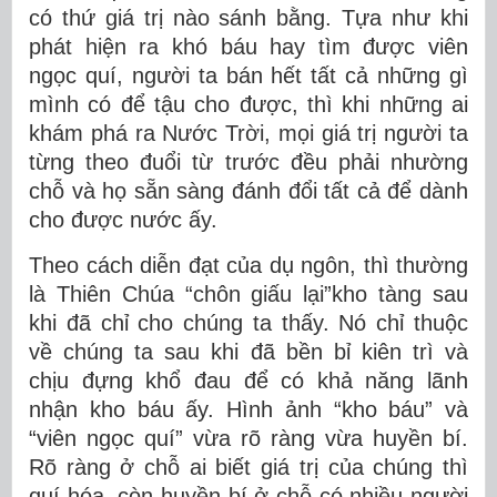
có thứ giá trị nào sánh bằng. Tựa như khi
phát hiện ra khó báu hay tìm được viên
ngọc quí, người ta bán hết tất cả những gì
mình có để tậu cho được, thì khi những ai
khám phá ra Nước Trời, mọi giá trị người ta
từng theo đuổi từ trước đều phải nhường
chỗ và họ sẵn sàng đánh đổi tất cả để dành
cho được nước ấy.
Theo cách diễn đạt của dụ ngôn, thì thường
là Thiên Chúa “chôn giấu lại”kho tàng sau
khi đã chỉ cho chúng ta thấy. Nó chỉ thuộc
về chúng ta sau khi đã bền bỉ kiên trì và
chịu đựng khổ đau để có khả năng lãnh
nhận kho báu ấy. Hình ảnh “kho báu” và
“viên ngọc quí” vừa rõ ràng vừa huyền bí.
Rõ ràng ở chỗ ai biết giá trị của chúng thì
quí hóa, còn huyền bí ở chỗ có nhiều người