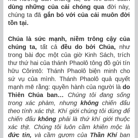
dùng những của cải chóng qua
đời này,
chúng ta đã
gắn bó với của cải muôn đời
tồn tại.
Chúa là sức mạnh, niềm trông cậy của
chúng ta,
tất cả
đều do bởi Chúa,
như
trong bài đọc một của giờ Kinh Sách, trích
thư thứ hai của thánh Phaolô tông đồ gửi tín
hữu Côrintô: Thánh Phaolô biện minh cho
sứ vụ của mình. Thánh Phaolô quả quyết
mạnh mẽ rằng: quyền hành của người là
do
Thiên Chúa ban…
Chúng tôi đang sống
trong xác phàm, nhưng
không
chiến đấu
theo tính xác thịt.
Khí giới chúng tôi dùng để
chiến đấu
không
phải là thứ khí giới thuộc
xác thịt.
Chúng tôi luôn cầm khiên mộc là
đức tin,
và cầm gươm của
Thần Khí
ban