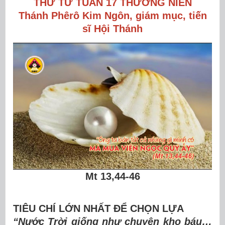
THỨ TƯ TUẦN 17 THƯỜNG NIÊN
Thánh Phêrô Kim Ngôn, giám mục, tiến
sĩ Hội Thánh
Mt 13,44-46
TIÊU CHÍ LỚN NHẤT ĐỂ CHỌN LỰA
“Nước Trời giống như chuyện kho báu…