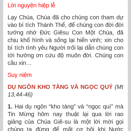
Lời nguyện hiệp lễ
Lạy Chúa, Chúa đã cho chúng con tham dự
vào bí tích Thánh Thể, để chúng con đời đời
tưởng nhớ Ðức Giêsu Con Một Chúa, đã
chịu khổ hình và sống lại hiển vinh; xin cho
bí tích tình yêu Người trối lại dẫn chúng con
tới hưởng ơn cứu độ muôn đời. Chúng con
cầu xin…
Suy niệm
DỤ NGÔN KHO TÀNG VÀ NGỌC QUÝ
(Mt
13,44-46)
1.
Hai dụ ngôn “kho tàng” và “ngọc quí” mà
Tin Mừng hôm nay thuật lại qua lời rao
giảng của Chúa Giê-su là một lời mời gọi
chúng ta đừng để mất cơ hội khi Nước