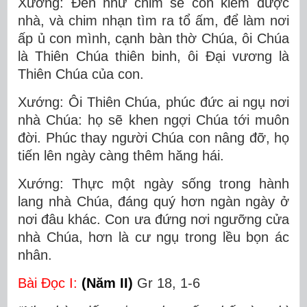
Xướng: Ðến như chim sẻ còn kiếm được
nhà, và chim nhạn tìm ra tổ ấm, để làm nơi
ấp ủ con mình, cạnh bàn thờ Chúa, ôi Chúa
là Thiên Chúa thiên binh, ôi Ðại vương là
Thiên Chúa của con.
Xướng: Ôi Thiên Chúa, phúc đức ai ngụ nơi
nhà Chúa: họ sẽ khen ngợi Chúa tới muôn
đời. Phúc thay người Chúa con nâng đỡ, họ
tiến lên ngày càng thêm hăng hái.
Xướng: Thực một ngày sống trong hành
lang nhà Chúa, đáng quý hơn ngàn ngày ở
nơi đâu khác. Con ưa đứng nơi ngưỡng cửa
nhà Chúa, hơn là cư ngụ trong lều bọn ác
nhân.
Bài Ðọc I:
(Năm II)
Gr 18, 1-6