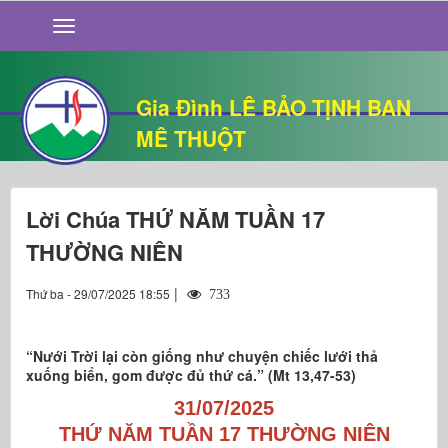
GIỚI THIỆU
TIN TỨC
SỐNG ĐẠO
Gia Đình LÊ BẢO TỊNH BAN
CHUYỆN NHÀ
MÊ THUỘT
QUÁN VĂN
THƯ GIÃN
Lời Chúa THỨ NĂM TUẦN 17
THƯỜNG NIÊN
|
Thứ ba - 29/07/2025 18:55
733
“Nưới Trời lại còn giống như chuyện chiếc lưới thả
xuống biển, gom được đủ thứ cá.” (Mt 13,47-53)
31/07/2025
THỨ NĂM TUẦN 17 THƯỜNG NIÊN