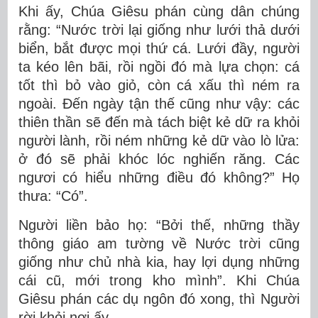
Khi ấy, Chúa Giêsu phán cùng dân chúng
rằng: “Nước trời lại giống như lưới thả dưới
biển, bắt được mọi thứ cá. Lưới đầy, người
ta kéo lên bãi, rồi ngồi đó mà lựa chọn: cá
tốt thì bỏ vào giỏ, còn cá xấu thì ném ra
ngoài. Ðến ngày tận thế cũng như vậy: các
thiên thần sẽ đến mà tách biệt kẻ dữ ra khỏi
người lành, rồi ném những kẻ dữ vào lò lửa:
ở đó sẽ phải khóc lóc nghiến răng. Các
ngươi có hiểu những điều đó không?” Họ
thưa: “Có”.
Người liền bảo họ: “Bởi thế, những thầy
thông giáo am tường về Nước trời cũng
giống như chủ nhà kia, hay lợi dụng những
cái cũ, mới trong kho mình”. Khi Chúa
Giêsu phán các dụ ngôn đó xong, thì Người
rời khỏi nơi ấy.