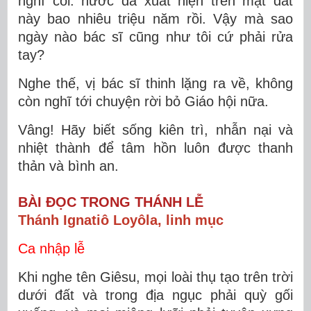
nghĩ coi: nước đã xuất hiện trên mặt đất
này bao nhiêu triệu năm rồi. Vậy mà sao
ngày nào bác sĩ cũng như tôi cứ phải rửa
tay?
Nghe thế, vị bác sĩ thinh lặng ra về, không
còn nghĩ tới chuyện rời bỏ Giáo hội nữa.
Vâng! Hãy biết sống kiên trì, nhẫn nại và
nhiệt thành để tâm hồn luôn được thanh
thản và bình an.
BÀI ĐỌC TRONG THÁNH LỄ
Thánh Ignatiô Loyôla, linh mục
Ca nhập lễ
Khi nghe tên Giêsu, mọi loài thụ tạo trên trời
dưới đất và trong địa ngục phải quỳ gối