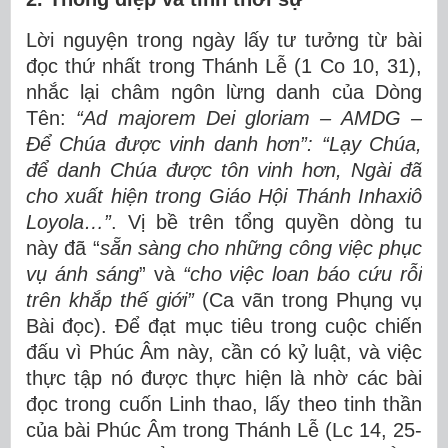
Lời nguyện trong ngày lấy tư tưởng từ bài
đọc thứ nhất trong Thánh Lễ (1 Co 10, 31),
nhắc lại châm ngôn lừng danh của Dòng
Tên:
“Ad majorem Dei gloriam – AMDG –
Để Chúa được vinh danh hơn”: “Lạy Chúa,
để danh Chúa được tôn vinh hơn, Ngài đã
cho xuất hiện trong Giáo Hội Thánh Inhaxiô
Loyola…”
. Vị bề trên tổng quyền dòng tu
này đã “
sẵn sàng cho những công việc phục
vụ ánh sáng
” và
“cho việc loan báo cứu rỗi
trên khắp thế giới”
(Ca vãn trong Phụng vụ
Bài đọc). Để đạt mục tiêu trong cuộc chiến
đấu vì Phúc Âm này, cần có kỷ luật, và việc
thực tập nó được thực hiện là nhờ các bài
đọc trong cuốn Linh thao, lấy theo tinh thần
của bài Phúc Âm trong Thánh Lễ (Lc 14, 25-