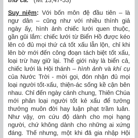
thứ cá.”
(Mt 13,47-53)
Suy niệm
:
Với bốn môn đệ đầu tiên – là
ngư dân – cũng như với nhiều thính giả
ngày ấy, hình ảnh chiếc lưới quen thuộc,
gần gũi lắm: chiếc lưới từ Biển Hồ được kéo
lên có đủ mọi thứ cá tốt xấu lẫn lộn, chỉ khi
lên bờ mới đến công đoạn tách biệt tốt xấu,
loại trừ hay giữ lại. Thế giới này là biển cả,
chiếc lưới là Hội thánh –
hình ảnh
và
khí cụ
của Nước Trời - mời gọi, đón nhận đủ mọi
loại người tốt-xấu, thiện-ác sống kề cận bên
nhau. Chỉ đến ngày cánh chung, Thiên Chúa
mới phân loại người tốt kẻ xấu để tưởng
thưởng muôn đời hay luận phạt trầm luân.
Như vậy, ơn cứu độ dành cho mọi hạng
người, chứ không dành cho những ai xứng
đáng. Thế nhưng, một khi đã gia nhập Hội