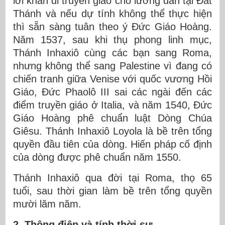
lời khấn đi truyền giáo cho lương dân tại Đất
Thánh và nếu dự tính không thể thực hiện
thì sẵn sàng tuân theo ý Đức Giáo Hoàng.
Năm 1537, sau khi thụ phong linh mục,
Thánh Inhaxiô cùng các bạn sang Roma,
nhưng không thể sang Palestine vì đang có
chiến tranh giữa Venise với quốc vương Hồi
Giáo, Đức Phaolô III sai các ngài đến các
điểm truyền giáo ở Italia, và năm 1540, Đức
Giáo Hoàng phê chuẩn luật Dòng Chúa
Giêsu. Thánh Inhaxiô Loyola là bề trên tổng
quyền đầu tiên của dòng. Hiến pháp cố định
của dòng được phê chuẩn năm 1550.
Thánh Inhaxiô qua đời tại Roma, thọ 65
tuổi, sau thời gian làm bề trên tổng quyền
mười lăm năm.
2. Thông điệp và tính thời sự