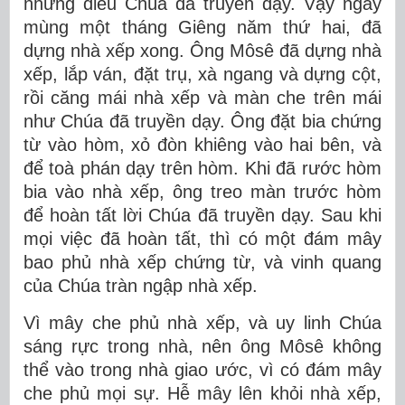
những điều Chúa đã truyền dạy. Vậy ngày
mùng một tháng Giêng năm thứ hai, đã
dựng nhà xếp xong. Ông Môsê đã dựng nhà
xếp, lắp ván, đặt trụ, xà ngang và dựng cột,
rồi căng mái nhà xếp và màn che trên mái
như Chúa đã truyền dạy. Ông đặt bia chứng
từ vào hòm, xỏ đòn khiêng vào hai bên, và
để toà phán dạy trên hòm. Khi đã rước hòm
bia vào nhà xếp, ông treo màn trước hòm
để hoàn tất lời Chúa đã truyền dạy. Sau khi
mọi việc đã hoàn tất, thì có một đám mây
bao phủ nhà xếp chứng từ, và vinh quang
của Chúa tràn ngập nhà xếp.
Vì mây che phủ nhà xếp, và uy linh Chúa
sáng rực trong nhà, nên ông Môsê không
thể vào trong nhà giao ước, vì có đám mây
che phủ mọi sự. Hễ mây lên khỏi nhà xếp,