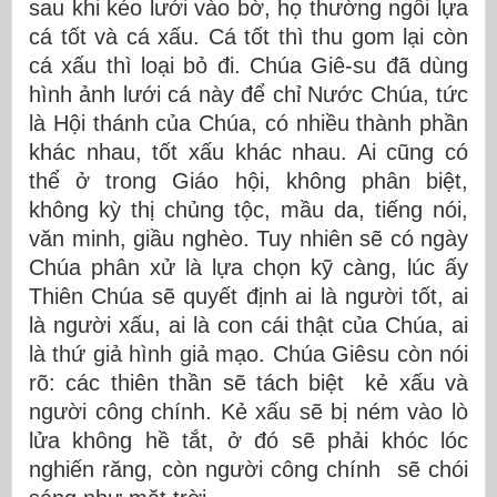
sau khi kéo lưới vào bờ, họ thường ngồi lựa
cá tốt và cá xấu. Cá tốt thì thu gom lại còn
cá xấu thì loại bỏ đi. Chúa Giê-su đã dùng
hình ảnh lưới cá này để chỉ Nước Chúa, tức
là Hội thánh của Chúa, có nhiều thành phần
khác nhau, tốt xấu khác nhau. Ai cũng có
thể ở trong Giáo hội, không phân biệt,
không kỳ thị chủng tộc, mầu da, tiếng nói,
văn minh, giầu nghèo. Tuy nhiên sẽ có ngày
Chúa phân xử là lựa chọn kỹ càng, lúc ấy
Thiên Chúa sẽ quyết định ai là người tốt, ai
là người xấu, ai là con cái thật của Chúa, ai
là thứ giả hình giả mạo. Chúa Giêsu còn nói
rõ: các thiên thần sẽ tách biệt kẻ xấu và
người công chính. Kẻ xấu sẽ bị ném vào lò
lửa không hề tắt, ở đó sẽ phải khóc lóc
nghiến răng, còn người công chính sẽ chói