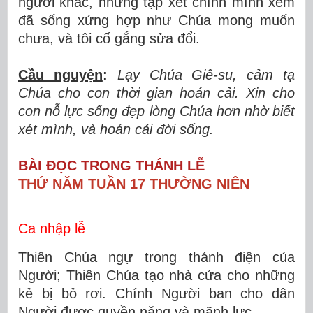
người khác, nhưng tập xét chính mình xem
đã sống xứng hợp như Chúa mong muốn
chưa, và tôi cố gắng sửa đổi.
Cầu nguyện
:
Lạy Chúa Giê-su, cảm tạ
Chúa cho con thời gian hoán cải. Xin cho
con nỗ lực sống đẹp lòng Chúa hơn nhờ biết
xét mình, và hoán cải đời sống.
BÀI ĐỌC TRONG THÁNH LỄ
THỨ NĂM TUẦN 17 THƯỜNG NIÊN
Ca nhập lễ
Thiên Chúa ngự trong thánh điện của
Người; Thiên Chúa tạo nhà cửa cho những
kẻ bị bỏ rơi. Chính Người ban cho dân
Người được quyền năng và mãnh lực.