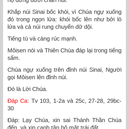
họ đứng dưới chân núi.
Khắp núi Sinai bốc khói, vì Chúa ngự xuống
đó trong ngọn lửa: khói bốc lên như bởi lò
lửa và cả núi rung chuyển dữ dội.
Tiếng tù và càng rúc mạnh.
Môisen nói và Thiên Chúa đáp lại trong tiếng
sấm.
Chúa ngự xuống trên đỉnh núi Sinai, Người
gọi Môisen lên đỉnh núi.
Ðó là Lời Chúa.
Ðáp Ca:
Tv 103, 1-2a và 25c, 27-28, 29bc-
30
Ðáp: Lạy Chúa, xin sai Thánh Thần Chúa
đến, và xin canh tân bộ mặt trái đất.