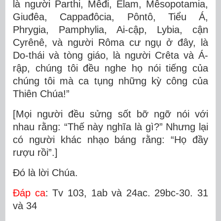
là người Parthi, Mêđi, Êlam, Mêsopotamia,
Giuđêa, Cappađôcia, Pôntô, Tiểu Á,
Phrygia, Pamphylia, Ai-cập, Lybia, cận
Cyrênê, và người Rôma cư ngụ ở đây, là
Do-thái và tòng giáo, là người Crêta và Á-
rập, chúng tôi đều nghe họ nói tiếng của
chúng tôi mà ca tụng những kỳ công của
Thiên Chúa!”
[Mọi người đều sửng sốt bỡ ngỡ nói với
nhau rằng: “Thế này nghĩa là gì?” Nhưng lại
có người khác nhạo báng rằng: “Họ đầy
rượu rồi”.]
Ðó là lời Chúa.
Ðáp ca
: Tv 103, 1ab và 24ac. 29bc-30. 31
và 34