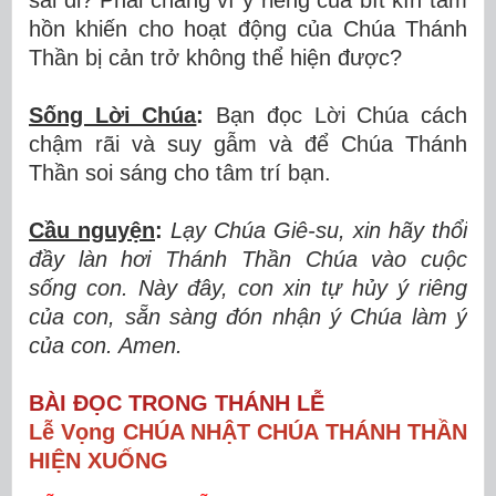
sai đi? Phải chăng vì ý riêng của bít kín tâm
hồn khiến cho hoạt động của Chúa Thánh
Thần bị cản trở không thể hiện được?
Sống Lời Chúa
:
Bạn đọc Lời Chúa cách
chậm rãi và suy gẫm và để Chúa Thánh
Thần soi sáng cho tâm trí bạn.
Cầu nguyện
:
Lạy Chúa Giê-su, xin hãy thổi
đầy làn hơi Thánh Thần Chúa vào cuộc
sống con. Này đây, con xin tự hủy ý riêng
của con, sẵn sàng đón nhận ý Chúa làm ý
của con. Amen.
BÀI ĐỌC TRONG THÁNH LỄ
Lễ Vọng CHÚA NHẬT CHÚA THÁNH THẦN
HIỆN XUỐNG