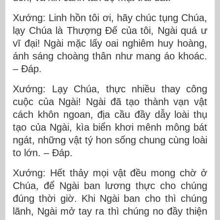
Xướng: Linh hồn tôi ơi, hãy chúc tụng Chúa,
lạy Chúa là Thượng Ðế của tôi, Ngài quá ư
vĩ đại! Ngài mặc lấy oai nghiêm huy hoàng,
ánh sáng choàng thân như mang áo khoác.
– Ðáp.
Xướng: Lạy Chúa, thực nhiều thay công
cuộc của Ngài! Ngài đã tạo thành vạn vật
cách khôn ngoan, địa cầu đầy dẫy loài thụ
tạo của Ngài, kìa biển khơi mênh mông bát
ngát, những vật tý hon sống chung cùng loài
to lớn. – Ðáp.
Xướng: Hết thảy mọi vật đều mong chờ ở
Chúa, để Ngài ban lương thực cho chúng
đúng thời giờ. Khi Ngài ban cho thì chúng
lãnh, Ngài mở tay ra thì chúng no đầy thiện