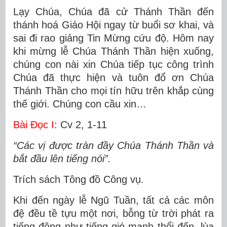
Lạy Chúa, Chúa đã cử Thánh Thần đến
thánh hoá Giáo Hội ngay từ buổi sơ khai, và
sai đi rao giảng Tin Mừng cứu độ. Hôm nay
khi mừng lễ Chúa Thánh Thần hiện xuống,
chúng con nài xin Chúa tiếp tục công trình
Chúa đã thực hiện và tuôn đổ ơn Chúa
Thánh Thần cho mọi tín hữu trên khắp cùng
thế giới. Chúng con cầu xin…
Bài Ðọc I
: Cv 2, 1-11
“Các vị được tràn đầy Chúa Thánh Thần và
bắt đầu lên tiếng nói”.
Trích sách Tông đồ Công vụ.
Khi đến ngày lễ Ngũ Tuần, tất cả các môn
đệ đều tề tựu một nơi, bỗng từ trời phát ra
tiếng động như tiếng gió mạnh thổi đến, lùa