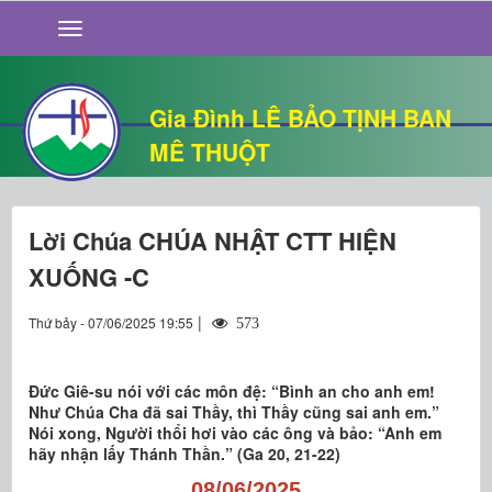
GIỚI THIỆU
TIN TỨC
SỐNG ĐẠO
Gia Đình LÊ BẢO TỊNH BAN
CHUYỆN NHÀ
MÊ THUỘT
QUÁN VĂN
THƯ GIÃN
Lời Chúa CHÚA NHẬT CTT HIỆN
XUỐNG -C
|
Thứ bảy - 07/06/2025 19:55
573
Đức Giê-su nói với các môn đệ: “Bình an cho anh em!
Như Chúa Cha đã sai Thầy, thì Thầy cũng sai anh em.”
Nói xong, Người thổi hơi vào các ông và bảo: “Anh em
hãy nhận lấy Thánh Thần.” (Ga 20, 21-22)
08/06/2025