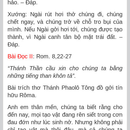
hảo. – Ðáp.
Xướng: Ngài rút hơi thở chúng đi, chúng
chết ngay, và chúng trở về chỗ tro bụi của
mình. Nếu Ngài gởi hơi tới, chúng được tạo
thành, vì Ngài canh tân bộ mặt trái đất. –
Ðáp.
Bài Ðọc II
: Rom. 8,22-27
“Thánh Thần cầu xin cho chúng ta bằng
những tiếng than khôn tả”.
Bài trích thơ Thánh Phaolô Tông đồ gởi tín
hữu Rôma.
Anh em thân mến, chúng ta biết rằng cho
đến nay, mọi tạo vật đang rên siết trong cơn
đau đớn như lúc sinh nở. Nhưng không phải
chỉ tạo vật mà thôi đâu, mà cả chúng ta