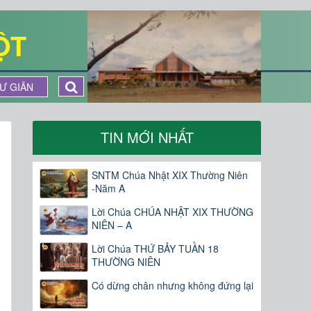
ỘT
Ư GIÃN
TIN MỚI NHẤT
SNTM Chúa Nhật XIX Thường Niên
-Năm A
Lời Chúa CHÚA NHẬT XIX THƯỜNG
NIÊN – A
Lời Chúa THỨ BẢY TUẦN 18
THƯỜNG NIÊN
Có dừng chân nhưng không đứng lại