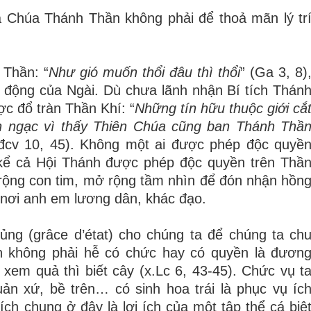
a Chúa Thánh Thần không phải để thoả mãn lý tr
 Thần: “
Như gió muốn thổi đâu thì thổi
” (Ga 3, 8)
 động của Ngài. Dù chưa lãnh nhận Bí tích Thán
c đổ tràn Thần Khí: “
Những tín hữu thuộc giới cắ
h ngạc vì thấy Thiên Chúa cũng ban Thánh Thầ
cv 10, 45). Không một ai được phép độc quyề
kể cả Hội Thánh được phép độc quyền trên Thầ
rộng con tim, mở rộng tầm nhìn để đón nhận hồn
nơi anh em lương dân, khác đạo.
ng (grâce d’état) cho chúng ta để chúng ta ch
ên không phải hễ có chức hay có quyền là đươn
em quả thì biết cây (x.Lc 6, 43-45). Chức vụ t
ản xứ, bề trên… có sinh hoa trái là phục vụ íc
h chung ở đây là lợi ích của một tập thể cá biệ