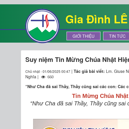
Gia Đình L
GIỚI THIỆU
TIN TỨC
Suy niệm Tin Mừng Chúa Nhật Hiệ
|
Tác giả bài viết:
Lm. Giuse 
Chủ nhật - 01/06/2025 00:47
Nghĩa |
660
“Như Cha đã sai Thầy, Thầy cũng sai các con: Các c
Tin Mừng
Chúa Nhậ
“Như Cha đã sai Thầy, Thầy cũng sai 