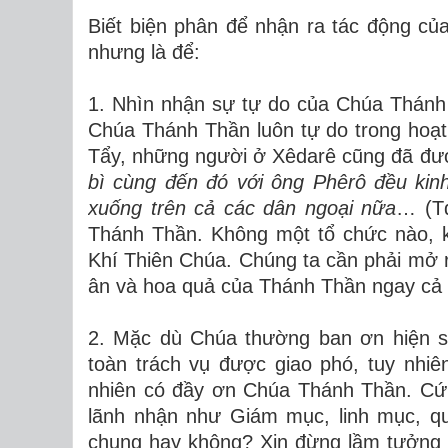
Biết biện phân để nhận ra tác động củ
nhưng là để:
1. Nhìn nhận sự tự do của Chúa Thánh
Chúa Thánh Thần luôn tự do trong hoạt
Tẩy, những người ở Xêdarê cũng đã đượ
bì cùng đến đó với ông Phêrô đều kin
xuống trên cả các dân ngoại nữa
… (Tđ
Thánh Thần. Không một tổ chức nào, 
Khí Thiên Chúa. Chúng ta cần phải mở 
ân và hoa quả của Thánh Thần ngay cả 
2. Mặc dù Chúa thường ban ơn hiện sủ
toàn trách vụ được giao phó, tuy nhi
nhiên có đầy ơn Chúa Thánh Thần. Cứ x
lãnh nhận như Giám mục, linh mục, qu
chung hay không? Xin đừng lầm tưởng íc