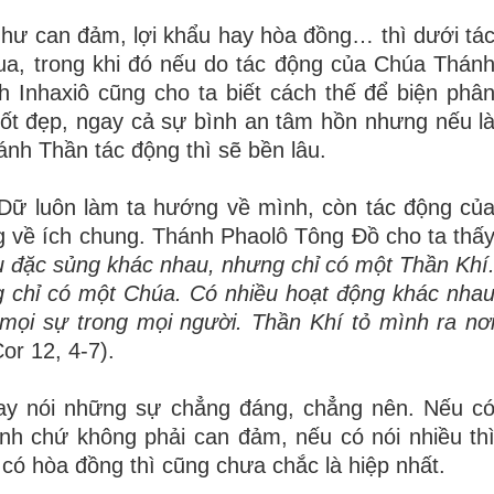
như can đảm, lợi khẩu hay hòa đồng… thì dưới tá
a, trong khi đó nếu do tác động của Chúa Thán
nh Inhaxiô cũng cho ta biết cách thế để biện phâ
tốt đẹp, ngay cả sự bình an tâm hồn nhưng nếu l
nh Thần tác động thì sẽ bền lâu.
ữ luôn làm ta hướng về mình, còn tác động củ
g về ích chung. Thánh Phaolô Tông Đồ cho ta thấ
u đặc sủng khác nhau, nhưng chỉ có một Thần Khí
g chỉ có một Chúa. Có nhiều hoạt động khác nha
mọi sự trong mọi người. Thần Khí tỏ mình ra nơ
Cor 12, 4-7).
ay nói những sự chẳng đáng, chẳng nên. Nếu c
ĩnh chứ không phải can đảm, nếu có nói nhiều th
có hòa đồng thì cũng chưa chắc là hiệp nhất.