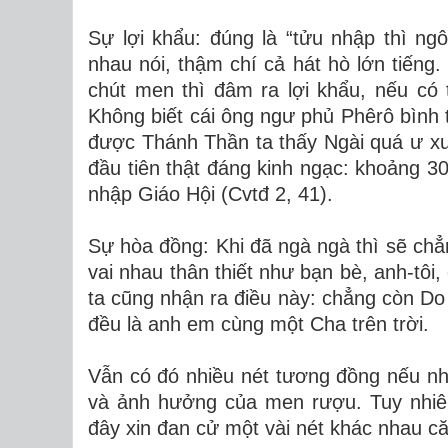
Sự lợi khẩu: đúng là “tửu nhập thì ng
nhau nói, thậm chí cả hát hò lớn tiếng. 
chút men thì đâm ra lợi khẩu, nếu có t
Không biết cái ông ngư phủ Phêrô bình 
được Thánh Thần ta thấy Ngài quá ư xuấ
đầu tiên thật đáng kinh ngạc: khoảng 3
nhập Giáo Hội (Cvtđ 2, 41).
Sự hòa đồng: Khi đã ngà ngà thì sẽ chẳ
vai nhau thân thiết như bạn bè, anh-tô
ta cũng nhận ra điều này: chẳng còn Do 
đều là anh em cùng một Cha trên trời.
Vẫn có đó nhiều nét tương đồng nếu n
và ảnh hưởng của men rượu. Tuy nhiê
đây xin đan cử một vài nét khác nhau c