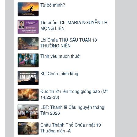
Từ bỏ mình?
Tin buồn: Chị MARIA NGUYỄN THỊ
MỘNG LIÊN
Lời Chúa THỨ SÁU TUẦN 18
THƯỜNG NIÊN
Tình yêu muôn thuở
Khi Chúa thinh lặng
Đức tin lớn lên trong giông bão (Mt
14,22-33)
LBT: Thánh lễ Cầu nguyện tháng
Tám 2026
Chầu Thánh Thể Chúa nhật 19
Thường niên -A