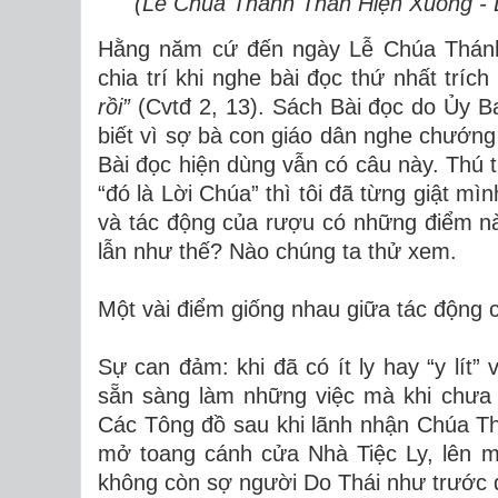
(Lễ Chúa Thánh Thần Hiện Xuống -
Hằng năm cứ đến ngày Lễ Chúa Thánh 
chia trí khi nghe bài đọc thứ nhất trí
rồi”
(Cvtđ 2, 13). Sách Bài đọc do Ủy 
biết vì sợ bà con giáo dân nghe chướng
Bài đọc hiện dùng vẫn có câu này. Thú th
“đó là Lời Chúa” thì tôi đã từng giật m
và tác động của rượu có những điểm nà
lẫn như thế? Nào chúng ta thử xem.
Một vài điểm giống nhau giữa tác động
Sự can đảm: khi đã có ít ly hay “y lít”
sẵn sàng làm những việc mà khi chưa
Các Tông đồ sau khi lãnh nhận Chúa T
mở toang cánh cửa Nhà Tiệc Ly, lên m
không còn sợ người Do Thái như trước 