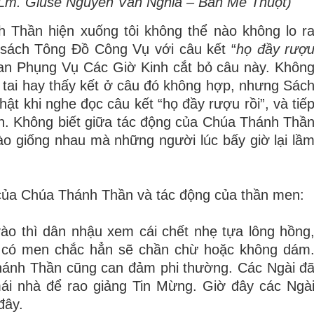
Lm. Giuse Nguyễn Văn Nghĩa – Ban Mê Thuột
)
Thần hiện xuống tôi không thể nào không lo r
ch sách Tông Đồ Công Vụ với câu kết “
họ đầy rượ
Ban Phụng Vụ Các Giờ Kinh cắt bỏ câu này. Khôn
 tai hay thấy kết ở câu đó không hợp, nhưng Sác
ật khi nghe đọc câu kết “họ đầy rượu rồi”, và tiế
ình. Không biết giữa tác động của Chúa Thánh Thầ
o giống nhau mà những người lúc bấy giờ lại lầ
 của Chúa Thánh Thần và tác động của thần men:
 vào thì dân nhậu xem cái chết nhẹ tựa lông hồng
 có men chắc hẳn sẽ chần chừ hoặc không dám
hánh Thần cũng can đảm phi thường. Các Ngài đ
ái nhà để rao giảng Tin Mừng. Giờ đây các Ngà
đây.