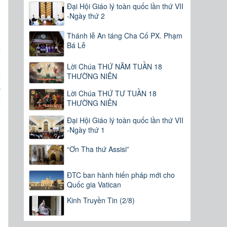
Đại Hội Giáo lý toàn quốc lần thứ VII
-Ngày thứ 2
Thánh lễ An táng Cha Cố PX. Phạm
ì
Bá Lễ
c
n
Lời Chúa THỨ NĂM TUẦN 18
c
THƯỜNG NIÊN
o
Lời Chúa THỨ TƯ TUẦN 18
c
THƯỜNG NIÊN
Đại Hội Giáo lý toàn quốc lần thứ VII
-Ngày thứ 1
“Ơn Tha thứ Assisi”
ĐTC ban hành hiến pháp mới cho
Quốc gia Vatican
Kinh Truyền Tin (2/8)