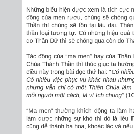
Những biểu hiện đựợc xem là tích cực 
động của men rượu, chúng sẽ chóng qu
Thần thì chúng sẽ tồn tại lâu dài. Thá
thần loại tương tự. Có những hiệu quả 
do Thần Dữ thì sẽ chóng qua còn do Thá
Tác động của “ma men” hay của Thần D
Chúa Thánh Thần thì thúc giục ta hướn
điều này trong bài đọc thứ hai: “
Có nhiề
Có nhiều việc phục vụ khác nhau nhưn
nhưng vẫn chỉ có một Thiên Chúa làm 
mỗi người một cách, là vì ích chung
” (1
“Ma men” thường khích động ta làm h
làm được những sự khó thì đó là liều l
cũng dễ thành ba hoa, khoác lác và nếu 