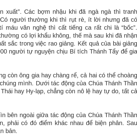
ôn xuất”. Các bợm nhậu khi đã ngà ngà thì tran
Có người thường khi thì rụt rè, ít lời nhưng đã c
í máu văn nghệ thì cất tiếng ca rất chi là “bốc”
thường có lợi khẩu không, thế mà sau khi đã nhậ
t sắc trong việc rao giảng. Kết quả của bài giản
000 người tự nguyện chịu Bí tích Thánh Tẩy để gi
ng còn ông gia hay chàng rể, cả hai có thể choàn
i, chúng mình. Dưới tác động của Chúa Thánh Thầ
Thái hay Hy-lạp, chẳng còn nô lệ hay tự do, tất c
hìn bên ngoài giữa tác động của Chúa Thánh Thầ
n
,
phải có đó điểm khác nhau để biện phân. Sa
ăn bản.