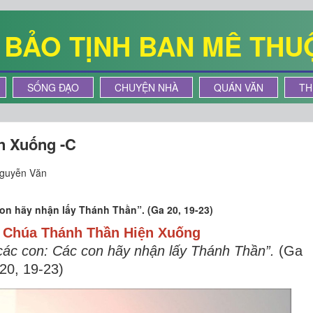
Ê BẢO TỊNH BAN MÊ THU
SỐNG ĐẠO
CHUYỆN NHÀ
QUÁN VĂN
TH
n Xuống -C
Nguyễn Văn
on hãy nhận lấy Thánh Thần”. (Ga 20, 19-23)
t
Chúa Thánh Thần Hiện Xuống
các con: Các con hãy nhận lấy Thánh Thần”.
(
Ga
20, 19-23
)