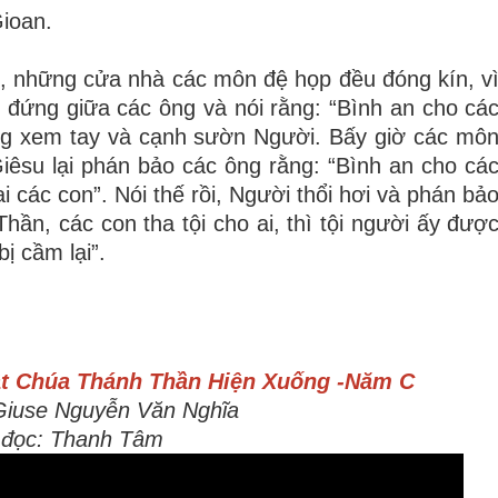
ioan.
n, những cửa nhà các môn đệ họp đều đóng kín, v
 đứng giữa các ông và nói rằng: “Bình an cho cá
ông xem tay và cạnh sườn Người. Bấy giờ các mô
êsu lại phán bảo các ông rằng: “Bình an cho cá
 các con”. Nói thế rồi, Người thổi hơi và phán bả
ần, các con tha tội cho ai, thì tội người ấy đượ
bị cầm lại”.
t Chúa Thánh Thần Hiện Xuống -Năm C
 Giuse Nguyễn Văn Nghĩa
 đọc: Thanh Tâm