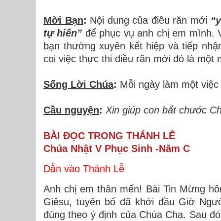
Mời Bạn
:
Nội dung của điều răn mới
“y
tự hiến”
để phục vụ anh chị em mình.
bạn thường xuyên kết hiệp và tiếp nh
coi việc thực thi điều răn mới đó là mộ
Sống Lời Chúa
:
Mỗi ngày làm một việc 
Cầu nguyện
:
Xin giúp con bắt chước Ch
BÀI ĐỌC TRONG THÁNH LỄ
Chúa Nhật V Phục Sinh -Năm C
Dẫn vào Thánh Lễ
Anh chị em thân mến! Bài Tin Mừng hôm
Giêsu, tuyên bố đã khởi đầu Giờ Ngườ
đúng theo ý định của Chúa Cha. Sau đ