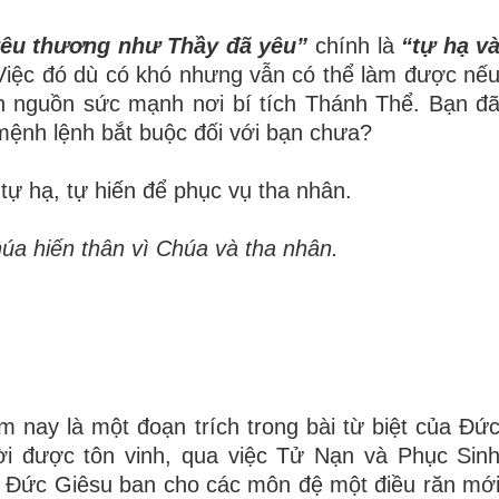
êu thương như Thầy đã yêu”
chính là
“tự hạ v
Việc
đó dù có khó nhưng vẫn có thể làm được nế
ận nguồn sức mạnh nơi bí tích Thánh Thể. Bạn
đ
t mệnh lệnh bắt buộc đối với bạn chưa?
tự hạ, tự hiến để phục vụ tha nhân.
úa hiến thân vì Chúa và tha nhân.
 nay là một đoạn trích trong bài từ biệt của Đứ
i được tôn vinh, qua việc Tử Nạn và Phục Sin
ó Đức Giêsu ban cho các môn đệ một điều răn mớ