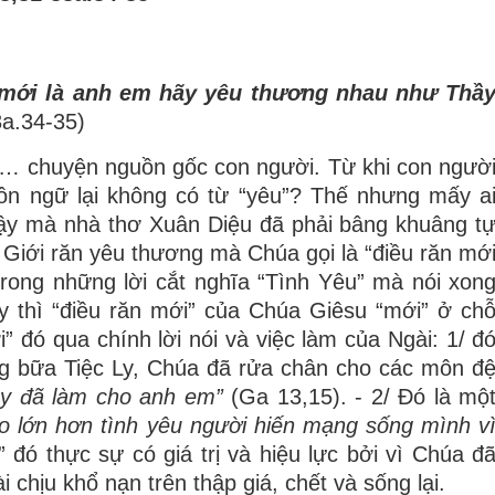
 mới là anh em hãy yêu thương nhau như Thầ
3a.34-35)
… chuyện nguồn gốc con người. Từ khi con ngườ
gôn ngữ lại không có từ “yêu”? Thế nhưng mấy a
vậy mà nhà thơ Xuân Diệu đã phải bâng khuâng t
”
Giới răn yêu thương mà Chúa gọi là “điều răn mớ
trong những lời cắt nghĩa “Tình Yêu” mà nói xon
ậy thì “điều răn mới” của Chúa Giêsu “mới” ở ch
 đó qua chính lời nói và việc làm của Ngài: 1/ đ
ong bữa Tiệc Ly, Chúa đã rửa chân cho các môn đ
ầy đã làm cho anh em”
(Ga 13,15). - 2/ Đó là mộ
o lớn hơn tình yêu người hiến mạng sống mình v
 đó thực sự có giá trị và hiệu lực bởi vì Chúa đ
i chịu khổ nạn trên thập giá, chết và sống lại.