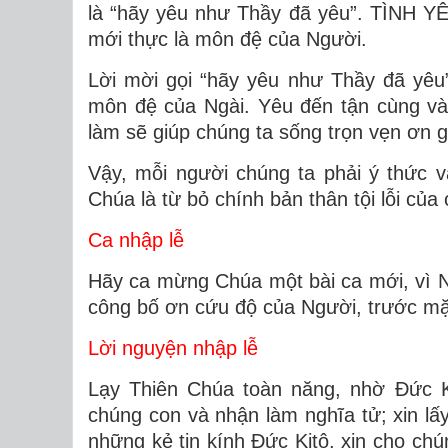
là “hãy yêu như Thầy đã yêu”. TÌNH YÊU
mới thực là môn đệ của Người.
Lời mời gọi “hãy yêu như Thầy đã yêu
môn đệ của Ngài. Yêu đến tận cùng và 
làm sẽ giúp chúng ta sống trọn vẹn ơn 
Vậy, mỗi người chúng ta phải ý thức 
Chúa là từ bỏ chính bản thân tội lỗi của 
Ca nhập lễ
Hãy ca mừng Chúa một bài ca mới, vì 
công bố ơn cứu độ của Người, trước mặt
Lời nguyện nhập lễ
Lạy Thiên Chúa toàn năng, nhờ Ðức 
chúng con và nhận làm nghĩa tử; xin lấ
những kẻ tin kính Ðức Kitô, xin cho ch