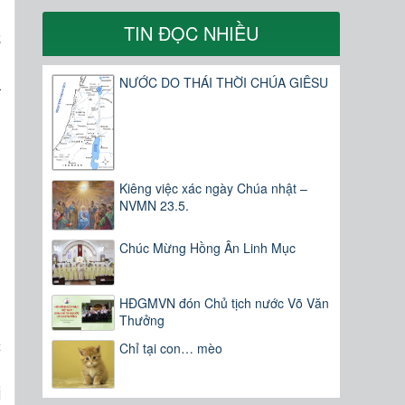
TIN ĐỌC NHIỀU
à
u
NƯỚC DO THÁI THỜI CHÚA GIÊSU
ã
Kiêng việc xác ngày Chúa nhật –
NVMN 23.5.
Chúc Mừng Hồng Ân Linh Mục
HĐGMVN đón Chủ tịch nước Võ Văn
Thưởng
c
Chỉ tại con… mèo
h
i