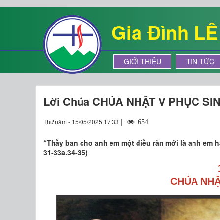
Gia Đình L
GIỚI THIỆU
TIN TỨC
Lời Chúa CHÚA NHẬT V PHỤC SIN
|
Thứ năm - 15/05/2025 17:33
654
“Thầy ban cho anh em một điều răn mới là anh em 
31-33a.34-35)
CHÚA NHẬ