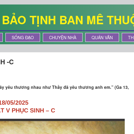
Ê BẢO TỊNH BAN MÊ THU
SỐNG ĐẠO
CHUYỆN NHÀ
QUÁN VĂN
TH
H -C
hãy yêu thương nhau như Thầy đã yêu thương anh em.” (Ga 13,
18/05/2025
T V PHỤC SINH – C