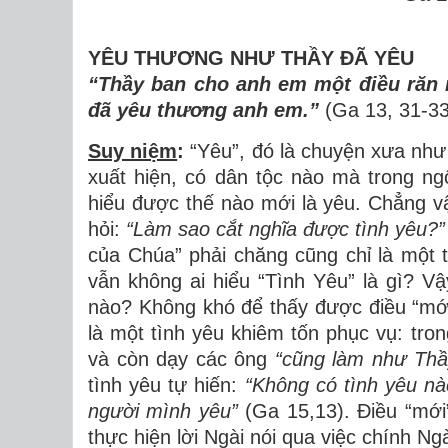
YÊU THƯƠNG NHƯ THẦY ĐÃ YÊU
“Thầy ban cho anh em một điều răn
đã yêu thương anh em.”
(Ga 13, 31-3
Suy niệm
:
“Yêu”, đó là chuyện xưa như
xuất hiện, có dân tộc nào mà trong n
hiểu được thế nào mới là yêu. Chẳng 
hỏi:
“Làm sao cắt nghĩa được tình yêu?
của Chúa” phải chăng cũng chỉ là một 
vẫn không ai hiểu “Tình Yêu” là gì? V
nào? Không khó để thấy được điều “mới”
là một tình yêu khiêm tốn phục vụ: tr
và còn dạy các ông
“cũng làm như Th
tình yêu tự hiến:
“Không có tình yêu nà
người mình yêu”
(Ga 15,13). Điều “mới”
thực hiện lời Ngài nói qua việc chính Ngà