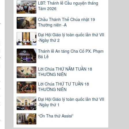
LBT: Thánh lễ Cầu nguyện tháng
Tám 2026
Chầu Thánh Thể Chúa nhật 19
y
Thường niên -A
Đại Hội Giáo lý toàn quốc lần thứ VII
-Ngày thứ 2
i
i
Thánh lễ An táng Cha Cố PX. Phạm
Bá Lễ
ự
i
Lời Chúa THỨ NĂM TUẦN 18
g
THƯỜNG NIÊN
ỗ
Lời Chúa THỨ TƯ TUẦN 18
ó
THƯỜNG NIÊN
ệ
Đại Hội Giáo lý toàn quốc lần thứ VII
t
-Ngày thứ 1
ì
“Ơn Tha thứ Assisi”
ã