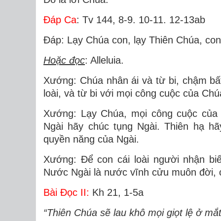
Ðáp Ca
: Tv 144, 8-9. 10-11. 12-13ab
Ðáp: Lạy Chúa con, lạy Thiên Chúa, con
Hoặc đọc
: Alleluia.
Xướng: Chúa nhân ái và từ bi, chậm bấ
loài, và từ bi với mọi công cuộc của Ch
Xướng: Lạy Chúa, mọi công cuộc của 
Ngài hãy chúc tụng Ngài. Thiên hạ hã
quyền năng của Ngài.
Xướng: Ðể con cái loài người nhận bi
Nước Ngài là nước vĩnh cửu muôn đời, 
Bài Ðọc II:
Kh 21, 1-5a
“Thiên Chúa sẽ lau khô mọi giọt lệ ở mắt