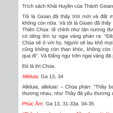
Trích sách Khải Huyền của Thánh Gioan
Tôi là Gioan đã thấy trời mới và đất m
không còn nữa. Và tôi là Gioan đã thấy 
Thiên Chúa: tề chỉnh như tân nương đư
có tiếng lớn tự ngai vàng phán ra: “Ðâ
Chúa sẽ ở với họ. Người sẽ lau khô mọi
cũng không còn than khóc, không còn k
qua đi”. Và Ðấng ngự trên ngai vàng đã 
Ðó là lời Chúa.
Alleluia
: Ga 13, 34
Alleluia, alleluia! – Chúa phán: “Thầy
thương nhau, như Thầy đã yêu thương cá
Phúc Âm
: Ga 13, 31-33a. 34-35