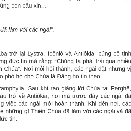
húng con cầu xin…
đã làm với các ngài”.
 trở lại Lystra, Icôniô và Antiôkia, củng cố tin
g đức tin mà rằng: “Chúng ta phải trải qua nhiề
 Chúa”. Nơi mỗi hội thánh, các ngài đặt những v
ao phó họ cho Chúa là Ðấng họ tin theo.
Pamphylia. Sau khi rao giảng lời Chúa tại Perghê
 tàu trở về Antiôkia, nơi mà trước đây các ngài đ
 việc các ngài mới hoàn thành. Khi đến nơi, cá
he những gì Thiên Chúa đã làm với các ngài và đ
ức tin.