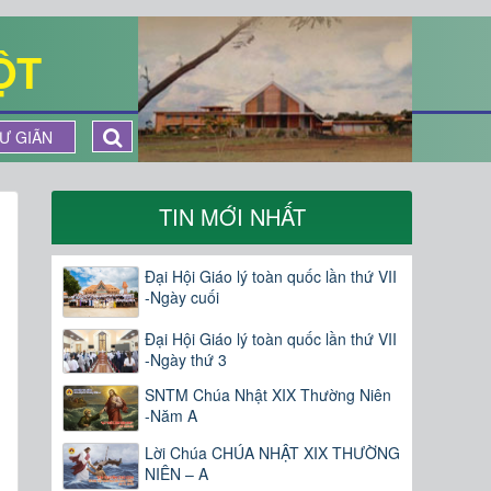
ỘT
Ư GIÃN
TIN MỚI NHẤT
Đại Hội Giáo lý toàn quốc lần thứ VII
-Ngày cuối
Đại Hội Giáo lý toàn quốc lần thứ VII
-Ngày thứ 3
SNTM Chúa Nhật XIX Thường Niên
-Năm A
Lời Chúa CHÚA NHẬT XIX THƯỜNG
NIÊN – A