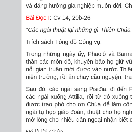
và đáng hưởng gia nghiệp muôn đời. C
Bài Ðọc I
: Cv 14, 20b-26
“Các ngài thuật lại những gì Thiên Chúa 
Trích sách Tông đồ Công vụ.
Trong những ngày ấy, Phaolô và Barnaba
thần các môn đồ, khuyên bảo họ giữ vữn
nỗi gian truân mới được vào nước Thiên
niên trưởng, rồi ăn chay cầu nguyện, tr
Sau đó, các ngài sang Pisiđia, đi đến 
các ngài xuống Attilia, rồi từ đó xuống
được trao phó cho ơn Chúa để làm công
ngài tụ họp giáo đoàn, thuật cho họ ng
mở lòng cho nhiều dân ngoại nhận biết đ
Ðó là lời Chúa.