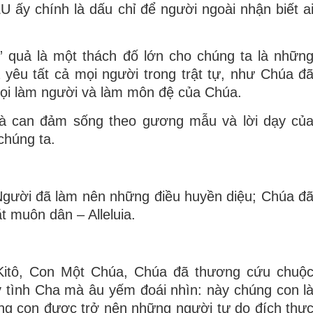
 ấy chính là dấu chỉ để người ngoài nhận biết a
” quả là một thách đố lớn cho chúng ta là nhữn
yêu tất cả mọi người trong trật tự, như Chúa đ
gọi làm người và làm môn đệ của Chúa.
và can đảm sống theo gương mẫu và lời dạy củ
chúng ta.
Người đã làm nên những điều huyền diệu; Chúa đ
 muôn dân – Alleluia.
Kitô, Con Một Chúa, Chúa đã thương cứu chuộ
y tình Cha mà âu yếm đoái nhìn: này chúng con l
úng con được trở nên những người tự do đích thự