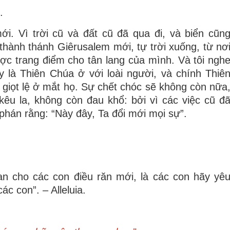
.
ới. Vì trời cũ và đất cũ đã qua đi, và biển cũn
thành thánh Giêrusalem mới, tự trời xuống, từ nơ
ợc trang điểm cho tân lang của mình. Và tôi ngh
y là Thiên Chúa ở với loài người, và chính Thiê
 giọt lệ ở mắt họ. Sự chết chóc sẽ không còn nữa
êu la, không còn đau khổ: bởi vì các việc cũ đ
phán rằng: “Này đây, Ta đổi mới mọi sự”.
 ban cho các con điều răn mới, là các con hãy yê
c con”. – Alleluia.