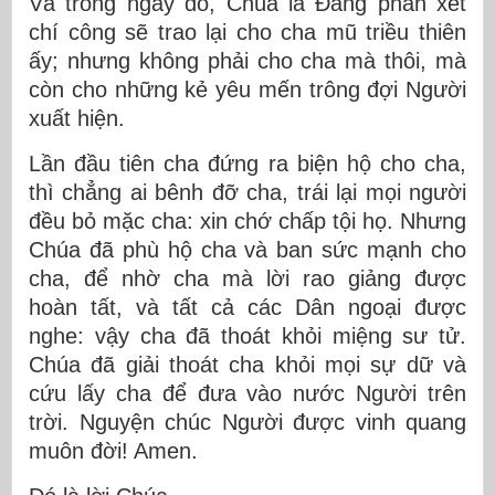
Và trong ngày đó, Chúa là Ðấng phán xét
chí công sẽ trao lại cho cha mũ triều thiên
ấy; nhưng không phải cho cha mà thôi, mà
còn cho những kẻ yêu mến trông đợi Người
xuất hiện.
Lần đầu tiên cha đứng ra biện hộ cho cha,
thì chẳng ai bênh đỡ cha, trái lại mọi người
đều bỏ mặc cha: xin chớ chấp tội họ. Nhưng
Chúa đã phù hộ cha và ban sức mạnh cho
cha, để nhờ cha mà lời rao giảng được
hoàn tất, và tất cả các Dân ngoại được
nghe: vậy cha đã thoát khỏi miệng sư tử.
Chúa đã giải thoát cha khỏi mọi sự dữ và
cứu lấy cha để đưa vào nước Người trên
trời. Nguyện chúc Người được vinh quang
muôn đời! Amen.