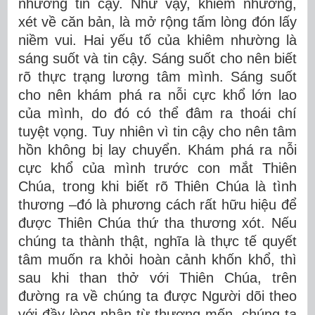
nhường tin cậy. Như vậy, khiêm nhường,
xét về căn bản, là mở rộng tấm lòng đón lấy
niềm vui. Hai yếu tố của khiêm nhường là
sáng suốt và tin cậy. Sáng suốt cho nên biết
rõ thực trạng lương tâm mình. Sáng suốt
cho nên khám phá ra nỗi cực khổ lớn lao
của mình, do đó có thể đâm ra thoái chí
tuyệt vọng. Tuy nhiên vì tin cậy cho nên tâm
hồn không bị lay chuyển. Khám phá ra nỗi
cực khổ của mình trước con mắt Thiên
Chúa, trong khi biết rõ Thiên Chúa là tình
thương –đó là phương cách rất hữu hiệu để
được Thiên Chúa thứ tha thương xót. Nếu
chúng ta thành thật, nghĩa là thực tế quyết
tâm muốn ra khỏi hoàn cảnh khốn khổ, thì
sau khi than thở với Thiên Chúa, trên
đường ra về chúng ta được Người dõi theo
với đầy lòng nhân từ thương mến, chúng ta