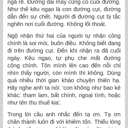
ngã rẽ. Đường dài mấy cũng có cuối đường.
Như thế kêu ngạo là con đường cụt, đường
dẫn đến sự chết. Người đi đường cụt bị tắc
nghẽn nơi cuối đường. Không lối thoát.
Ngộ nhận thứ hai của ngưòi tự nhận công
chính là soi mói, buôn điều. Không biết đang
đi trên đường cụt. Đến khi nhận ra đã cuối
ngày. Kêu ngạo, tự phụ che mất đường
công chính. Tôn mình lên cao đến nỗi chỉ
nhìn thấy người, còn mình thì không. Dùng
quá nhiều thời gian kháo chuyện thiên hạ.
Hãy nghe anh ta nói: ‘con không như bao kẻ
khác: tham lam, bất chính, ngoại tình, hoặc
như tên thu thuế kia’.
Trong lời cầu anh nhắc đến tạ ơn. Tạ ơn
chân thành luôn đi với khiêm tốn. Thiếu lòng