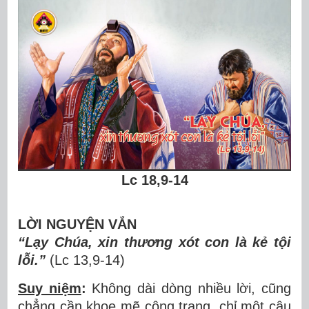
Lc 18,9-14
LỜI NGUYỆN VẮN
“Lạy Chúa, xin thương xót con là kẻ tội
lỗi.”
(Lc 13,
9-
1
4
)
Suy niệm
:
Không dài dòng nhiều lời, cũng
chẳng cần khoe mẽ công trạng, chỉ một câu