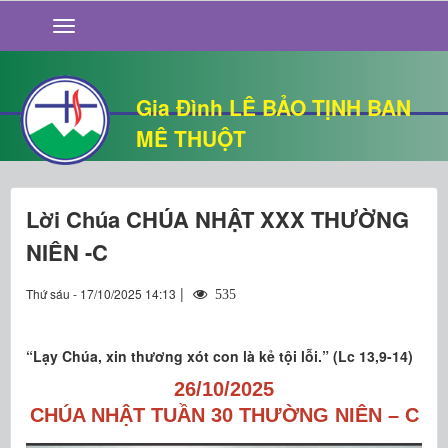
GIỚI THIỆU
TIN TỨC
SỐNG ĐẠO
Gia Đình LÊ BẢO TỊNH BAN
CHUYỆN NHÀ
MÊ THUỘT
QUÁN VĂN
THƯ GIÃN
Lời Chúa CHÚA NHẬT XXX THƯỜNG
NIÊN -C
|
Thứ sáu - 17/10/2025 14:13
535
“Lạy Chúa, xin thương xót con là kẻ tội lỗi.” (Lc 13,9-14)
26/10/2025
CHÚA NHẬT TUẦN 30 THƯỜNG NIÊN – C