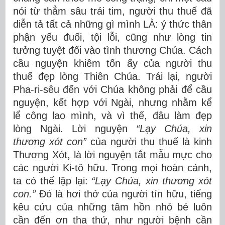
nói từ thẳm sâu trái tim, người thu thuế đã
diễn tả tất cả những gì mình LÀ: ý thức thân
phận yếu đuối, tội lỗi, cũng như lòng tin
tưởng tuyệt đối vào tình thương Chúa. Cách
cầu nguyện khiêm tốn ấy của người thu
thuế đẹp lòng Thiên Chúa. Trái lại, người
Pha-ri-sêu đến với Chúa không phải để cầu
nguyện, kết hợp với Ngài, nhưng nhằm kể
lể công lao mình, và vì thế, đâu làm đẹp
lòng Ngài. Lời nguyện
“Lạy Chúa, xin
thương xót con”
của người thu thuế là kinh
Thương Xót, là lời nguyện tắt mẫu mực cho
các người Ki-tô hữu. Trong mọi hoàn cảnh,
ta có thể lặp lại:
“Lạy Chúa, xin thương xót
con.”
Đó là hơi thở của người tín hữu, tiếng
kêu cứu của những tâm hồn nhỏ bé luôn
cần đến ơn tha thứ, như người bệnh cần