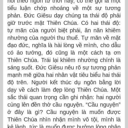
nói theo ngôn từ thời nay, có thể gọi là một
tiểu luận chớp nhoáng về một sự tương
phản. Đức Giêsu dạy chúng ta thái độ phải
giữ trước mặt Thiên Chúa. Có hai thái độ:
tự mãn của người biệt phái, ăn năn khiêm
nhường của người thu thuế. Tự mãn về mặt
đạo đức, nghĩa là hài lòng về mình, cho dẫu
có ảo tưởng, đó cũng là một cách tạ ơn
Thiên Chúa. Trái lại khiêm nhường chính là
sáng suốt. Đức Giêsu nêu rõ sự tương phản
mạnh mẽ giữa hai nhân vật tiêu biểu hai thái
độ trên. Người kết thúc dụ ngôn bằng lời
dạy về cách làm đẹp lòng Thiên Chúa. Một
sắc thái quan trọng cần ghi nhận: hai người
cùng lên đền thờ cầu nguyện. “Cầu nguyện”
ở đây là gì? Cầu nguyện là muốn được
Thiên Chúa nhìn nhận mình vô tội, mình là
kẻ lành, tức là muốn được hưởng lòng nhân