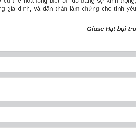
 cụ thể hóa lòng biết ơn đó bằng sự kính trọng
g gia đình, và dấn thân làm chứng cho tình yê
Giuse Hạt bụi tr