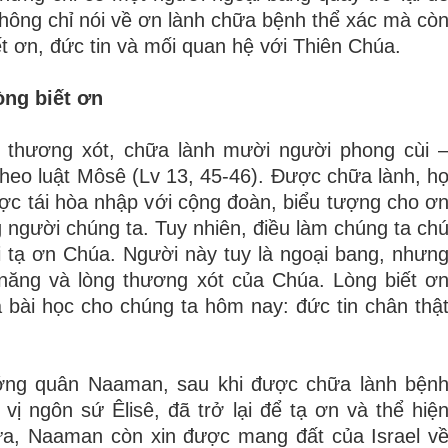
không chỉ nói về ơn lành chữa bệnh thể xác mà cò
ết ơn, đức tin và mối quan hệ với Thiên Chúa.
òng biết ơn
 thương xót, chữa lành mười người phong cùi 
theo luật Môsê (Lv 13, 45-46). Được chữa lành, h
ợc tái hòa nhập với cộng đoàn, biểu tượng cho ơ
người chúng ta. Tuy nhiên, điều làm chúng ta ch
ại tạ ơn Chúa. Người này tuy là ngoại bang, nhưn
 năng và lòng thương xót của Chúa. Lòng biết ơ
à bài học cho chúng ta hôm nay: đức tin chân thậ
tướng quân Naaman, sau khi được chữa lành bện
ị ngôn sứ Êlisê, đã trở lại để tạ ơn và thể hiệ
ữa, Naaman còn xin được mang đất của Israel v