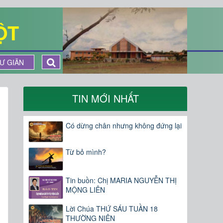
ỘT
Ư GIÃN
TIN MỚI NHẤT
Có dừng chân nhưng không đứng lại
Từ bỏ mình?
Tin buồn: Chị MARIA NGUYỄN THỊ
MỘNG LIÊN
Lời Chúa THỨ SÁU TUẦN 18
THƯỜNG NIÊN