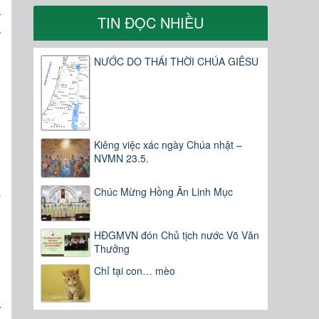
à
TIN ĐỌC NHIỀU
à
n
NƯỚC DO THÁI THỜI CHÚA GIÊSU
g
Kiêng việc xác ngày Chúa nhật –
g
NVMN 23.5.
,
Chúc Mừng Hồng Ân Linh Mục
o
n
HĐGMVN đón Chủ tịch nước Võ Văn
Thưởng
Chỉ tại con… mèo
–