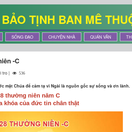
Ê BẢO TỊNH BAN MÊ THU
SỐNG ĐẠO
CHUYỆN NHÀ
QUÁN VĂN
TH
niên -C
 tro |
536
ước mặt Chúa để cảm tạ vì Ngài là nguồn gốc sự sống và ơn lành.
28 thường niên năm C
a khóa của đức tin chân thật