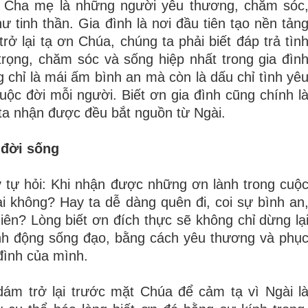
. Cha mẹ là những người yêu thương, chăm sóc
ư tinh thần. Gia đình là nơi đầu tiên tạo nền tản
rở lại tạ ơn Chúa, chúng ta phải biết đáp trả tìn
rọng, chăm sóc và sống hiệp nhất trong gia đìn
g chỉ là mái ấm bình an mà còn là dấu chỉ tình yê
uộc đời mỗi người. Biết ơn gia đình cũng chính l
h ta nhận được đều bắt nguồn từ Ngài.
 đời sống
 tự hỏi: Khi nhận được những ơn lành trong cuộ
i không? Hay ta dễ dàng quên đi, coi sự bình an
iên? Lòng biết ơn đích thực sẽ không chỉ dừng lạ
ành động sống đạo, bằng cách yêu thương và phụ
 đình của mình.
dám trở lại trước mặt Chúa để cảm tạ vì Ngài l