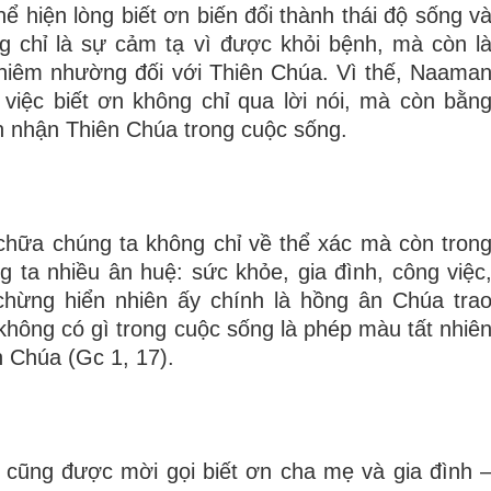
hiện lòng biết ơn biến đổi thành thái độ sống v
g chỉ là sự cảm tạ vì được khỏi bệnh, mà còn l
 khiêm nhường đối với Thiên Chúa. Vì thế, Naama
việc biết ơn không chỉ qua lời nói, mà còn bằn
n nhận Thiên Chúa trong cuộc sống.
chữa chúng ta không chỉ về thể xác mà còn tron
 ta nhiều ân huệ: sức khỏe, gia đình, công việc
 chừng hiển nhiên ấy chính là hồng ân Chúa tra
 không có gì trong cuộc sống là phép màu tất nhiê
n Chúa (Gc 1, 17).
 cũng được mời gọi biết ơn cha mẹ và gia đình 