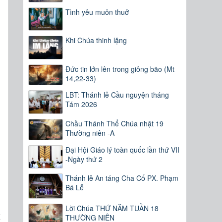
Tình yêu muôn thuở
Khi Chúa thinh lặng
Đức tin lớn lên trong giông bão (Mt
14,22-33)
LBT: Thánh lễ Cầu nguyện tháng
Tám 2026
Chầu Thánh Thể Chúa nhật 19
Thường niên -A
Đại Hội Giáo lý toàn quốc lần thứ VII
-Ngày thứ 2
Thánh lễ An táng Cha Cố PX. Phạm
Bá Lễ
u
Lời Chúa THỨ NĂM TUẦN 18
THƯỜNG NIÊN
ể