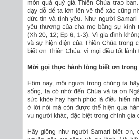
món quà quý giá Thiên Chúa trao ban
dạy dỗ để ta lớn lên về thể xác cũng nh
đức tin và tình yêu. Như người Samari t
yêu thương của cha mẹ bằng sự kính t
(Xh 20, 12; Ep 6, 1-3). Vì gia đình khôn
và sự hiện diện của Thiên Chúa trong c
biết ơn Thiên Chúa, vì mọi điều tốt làn
Mời gọi thực hành lòng biết ơn trong
Hôm nay, mỗi người trong chúng ta hãy
sống, ta có nhớ đến Chúa và tạ ơn Ngà
sức khỏe hay hạnh phúc là điều hiển nh
ở lời nói mà còn được thể hiện qua h
vụ người khác, đặc biệt trong chính gia
Hãy giống như người Samari biết ơn, 