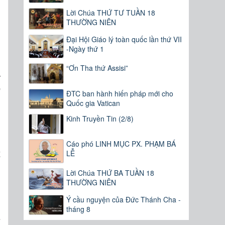
n
Lời Chúa THỨ TƯ TUẦN 18
THƯỜNG NIÊN
Đại Hội Giáo lý toàn quốc lần thứ VII
-Ngày thứ 1
“Ơn Tha thứ Assisi”
–
ọ
ĐTC ban hành hiến pháp mới cho
n
Quốc gia Vatican
ú
Kinh Truyền Tin (2/8)
g
n
Cáo phó LINH MỤC PX. PHẠM BÁ
t
LỄ
Lời Chúa THỨ BA TUẦN 18
THƯỜNG NIÊN
h
Ý cầu nguyện của Đức Thánh Cha -
n
tháng 8
ề