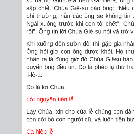
su đã bỏ Giu-đê-a đến Ga-li-lê-a, ôn
sắp chết. Chúa Giê-su bảo ông: “Nếu 
phi thường, hẳn các ông sẽ không tin”.
Ngài xuống trước khi con tôi chết”. C
rồi”. Ông tin lời Chúa Giê-su nói và trở v
Khi xuống đến sườn đồi thì gặp gia nhâ
Ông hỏi giờ con ông được khỏi. Họ thư
nhận ra là đúng giờ đó Chúa Giêsu bảo 
quyến ông đều tin. Ðó là phép lạ thứ h
li-lê-a.
Ðó là lời Chúa.
Lời nguyện tiến lễ
Lạy Chúa, xin cho của lễ chúng con dâ
con cởi bỏ con người cũ, và luôn tiến 
Ca hiệp lễ