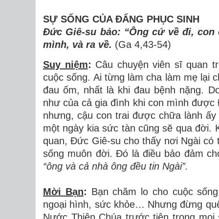
SỰ SỐNG CỦA ĐẤNG PHỤC SINH
Đức Giê-su bảo: “Ông cứ về đi, con 
mình, và ra về.
(Ga 4,43-54)
Suy niệm
:
Câu chuyện viên sĩ quan tr
cuộc sống. Ai từng làm cha làm mẹ lại ch
đau ốm, nhất là khi đau bệnh nặng. Do
như của cả gia đình khi con mình được 
nhưng, cậu con trai được chữa lành ấy lớ
một ngày kia sức tàn cũng sẽ qua đời. Kh
quan, Đức Giê-su cho thấy nơi Ngài có 
sống muôn đời. Đó là điều bảo đảm ch
“ông và cả nhà ông đều tin Ngài”.
Mời Bạn
:
Bạn chăm lo cho cuộc sống h
ngoại hình, sức khỏe… Nhưng đừng quên
Nước Thiên Chúa trước tiên trong mọi s