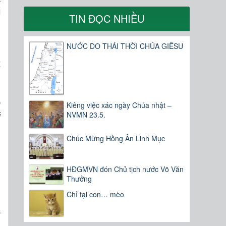
i
TIN ĐỌC NHIỀU
NƯỚC DO THÁI THỜI CHÚA GIÊSU
,
t
o
Kiêng việc xác ngày Chúa nhật –
NVMN 23.5.
i
Chúc Mừng Hồng Ân Linh Mục
HĐGMVN đón Chủ tịch nước Võ Văn
Thưởng
Chỉ tại con… mèo
ã