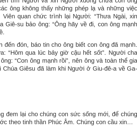
g đến tìm Người và xin Người xuống chữa con ôn
các ông không thấy những phép lạ và những việ
 Viên quan chức trình lại Người: “Thưa Ngài, xi
húa Giê-su bảo ông: “Ông hãy về đi, con ông mạn
ề.
n đến đón, báo tin cho ông biết con ông đã mạnh
a: “Hôm qua lúc bảy giờ cậu hết sốt”. Người ch
ông: “Con ông mạnh rồi”, nên ông và toàn thể gi
ai Chúa Giêsu đã làm khi Người ở Giu-đê-a về Ga
ng đem lại cho chúng con sức sống mới, để chún
bước theo tinh thần Phúc Âm. Chúng con cầu xin…