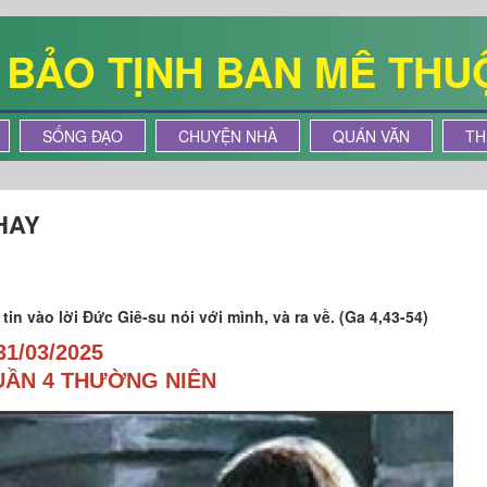
Ê BẢO TỊNH BAN MÊ THU
SỐNG ĐẠO
CHUYỆN NHÀ
QUÁN VĂN
TH
HAY
n vào lời Đức Giê-su nói với mình, và ra về. (Ga 4,43-54)
31/03/2025
UẦN 4 THƯỜNG NIÊN