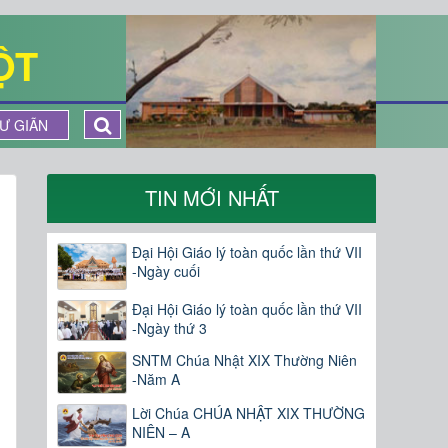
ỘT
Ư GIÃN
TIN MỚI NHẤT
Đại Hội Giáo lý toàn quốc lần thứ VII
-Ngày cuối
Đại Hội Giáo lý toàn quốc lần thứ VII
-Ngày thứ 3
SNTM Chúa Nhật XIX Thường Niên
-Năm A
Lời Chúa CHÚA NHẬT XIX THƯỜNG
NIÊN – A