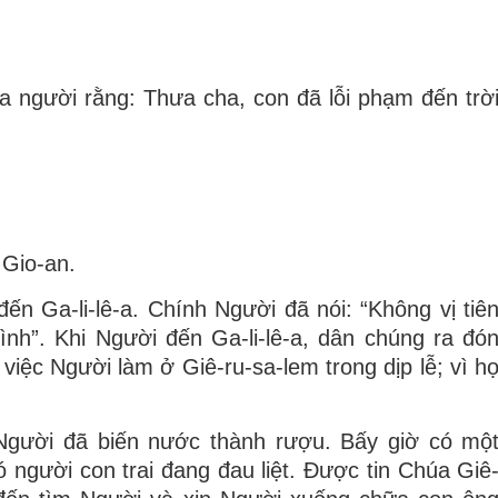
ưa người rằng: Thưa cha, con đã lỗi phạm đến trờ
 Gio-an.
ến Ga-li-lê-a. Chính Người đã nói: “Không vị tiê
nh”. Khi Người đến Ga-li-lê-a, dân chúng ra đó
việc Người làm ở Giê-ru-sa-lem trong dịp lễ; vì h
i Người đã biến nước thành rượu. Bấy giờ có mộ
người con trai đang đau liệt. Ðược tin Chúa Giê