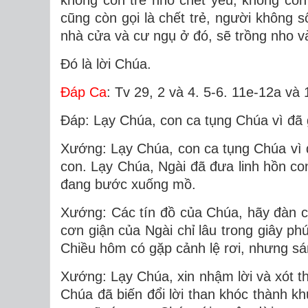
không còn trẻ nhỏ chết yểu, không còn
cũng còn gọi là chết trẻ, người không s
nhà cửa và cư ngụ ở đó, sẽ trồng nho và
Ðó là lời Chúa.
Ðáp Ca
: Tv 29, 2 và 4. 5-6. 11e-12a và
Ðáp: Lạy Chúa, con ca tụng Chúa vì đã g
Xướng: Lạy Chúa, con ca tụng Chúa vì đ
con. Lạy Chúa, Ngài đã đưa linh hồn co
đang bước xuống mồ.
Xướng: Các tín đồ của Chúa, hãy đàn 
cơn giận của Ngài chỉ lâu trong giây ph
Chiều hôm có gặp cảnh lệ rơi, nhưng sá
Xướng: Lạy Chúa, xin nhậm lời và xót th
Chúa đã biến đổi lời than khóc thành k