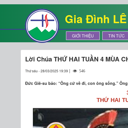
Gia Đình L
GIỚI THIỆU
TIN TỨC
Lời Chúa THỨ HAI TUẦN 4 MÙA C
|
Thứ sáu - 28/03/2025 19:39
546
Đức Giê-su bảo: “Ông cứ về đi, con ông sống.” Ông ti
THỨ HAI T