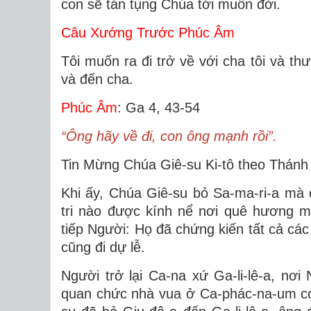
con sẽ tán tụng Chúa tới muôn đời.
Câu Xướng Trước Phúc Âm
Tôi muốn ra đi trở về với cha tôi và th
và đến cha.
Phúc Âm
: Ga 4, 43-54
“Ông hãy về đi, con ông mạnh rồi”.
Tin Mừng Chúa Giê-su Ki-tô theo Thánh
Khi ấy, Chúa Giê-su bỏ Sa-ma-ri-a mà đ
tri nào được kính nể nơi quê hương mì
tiếp Người: Họ đã chứng kiến tất cả các 
cũng đi dự lễ.
Người trở lại Ca-na xứ Ga-li-lê-a, nơ
quan chức nhà vua ở Ca-phác-na-um có 