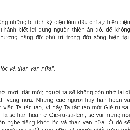
ng những bí tích kỳ diệu làm dấu chỉ sự hiện diệ
 Thánh biết lợi dụng nguồn thiên ân đó, để khôn
thương nâng đỡ phù trì trong đời sống hiện tại
lóc và than van nữa”.
ời mới, đất mới; người ta sẽ không còn nhớ lại d
dĩ vãng nữa. Nhưng các ngươi hãy hân hoan v
iệc Ta tác tạo, vì đây Ta tác tạo một Giê-ru-sa
 Ta sẽ hân hoan ở Giê-ru-sa-lem, sẽ vui mừng nơ
òn nghe tiếng khóc lóc và than van nữa. Ở đó s