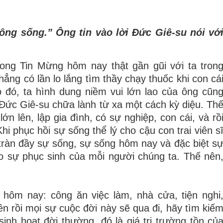
ông sống.” Ông tin vào lời Đức Giê-su nói vớ
ong Tin Mừng hôm nay thật gần gũi với ta tron
ẳng có lần lo lắng tìm thầy chạy thuốc khi con cá
 đó, ta hình dung niềm vui lớn lao của ông cũn
Đức Giê-su chữa lành từ xa một cách kỳ diệu. Th
n lên, lập gia đình, có sự nghiệp, con cái, và rồ
i phục hồi sự sống thể lý cho cậu con trai viên s
tràn đầy sự sống, sự sống hôm nay và đặc biệt s
o sự phục sinh của mỗi người chúng ta. Thế nên
ôm nay: công ăn việc làm, nhà cửa, tiện nghi
 rồi mọi sự cuộc đời này sẽ qua đi, hãy tìm kiế
inh hoạt đời thường, đó là giá trị trường tồn củ