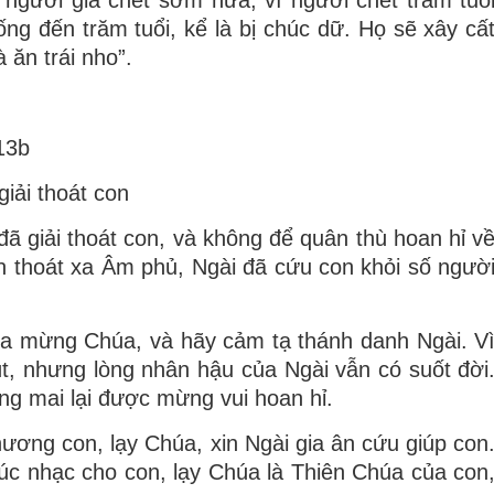
 người già chết sớm nữa, vì người chết trăm tuổ
ống đến trăm tuổi, kể là bị chúc dữ. Họ sẽ xây cấ
 ăn trái nho”.
 13b
iải thoát con
ã giải thoát con, và không để quân thù hoan hỉ v
n thoát xa Âm phủ, Ngài đã cứu con khỏi số ngườ
ca mừng Chúa, và hãy cảm tạ thánh danh Ngài. V
út, nhưng lòng nhân hậu của Ngài vẫn có suốt đời
ng mai lại được mừng vui hoan hỉ.
ương con, lạy Chúa, xin Ngài gia ân cứu giúp con
húc nhạc cho con, lạy Chúa là Thiên Chúa của con