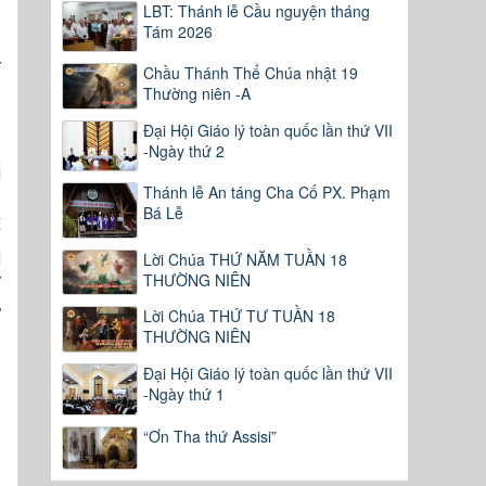
LBT: Thánh lễ Cầu nguyện tháng
Tám 2026
i
Chầu Thánh Thể Chúa nhật 19
Thường niên -A
Đại Hội Giáo lý toàn quốc lần thứ VII
g
-Ngày thứ 2
i
Thánh lễ An táng Cha Cố PX. Phạm
g
Bá Lễ
ế
i
Lời Chúa THỨ NĂM TUẦN 18
THƯỜNG NIÊN
ĩ
ự
Lời Chúa THỨ TƯ TUẦN 18
THƯỜNG NIÊN
,
Đại Hội Giáo lý toàn quốc lần thứ VII
-Ngày thứ 1
,
“Ơn Tha thứ Assisi”
m
a