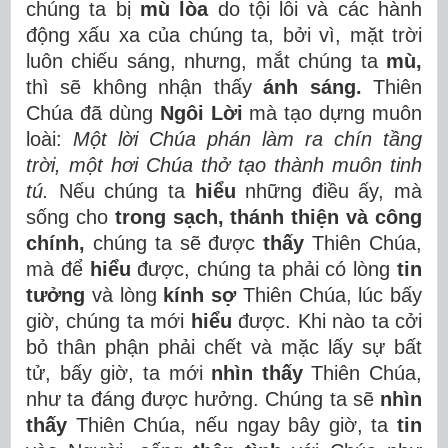
chúng ta bị
mù lòa
do tội lỗi và các hành
động xấu xa của chúng ta, bởi vì, mặt trời
luôn chiếu sáng, nhưng, mắt chúng ta
mù,
thì sẽ không nhận thấy
ánh sáng.
Thiên
Chúa đã dùng
Ngôi Lời
mà tạo dựng muôn
loài:
Một lời Chúa phán làm ra chín tầng
trời, một hơi Chúa thở tạo thành muôn tinh
tú.
Nếu chúng ta
hiểu
những điều ấy, mà
sống cho
trong sạch, thánh thiện
và công
chính,
chúng ta sẽ được
thấy
Thiên Chúa,
mà để
hiểu
được, chúng ta phải có lòng
tin
tưởng
và lòng
kính sợ
Thiên Chúa, lúc bấy
giờ, chúng ta mới
hiểu
được. Khi nào ta cởi
bỏ thân phận phải chết và mặc lấy sự bất
tử, bấy giờ, ta mới
nhìn thấy
Thiên Chúa,
như ta đáng được hưởng. Chúng ta sẽ
nhìn
thấy
Thiên Chúa, nếu ngay bây giờ, ta
tin