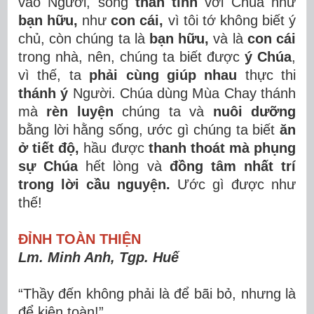
vào Người, sống
thân tình
với Chúa như
bạn hữu,
như
con cái,
vì tôi tớ không biết ý
chủ, còn chúng ta là
bạn hữu,
và là
con cái
trong nhà, nên, chúng ta biết được
ý Chúa
,
vì thế, ta
phải cùng giúp nhau
thực thi
thánh ý
Người. Chúa dùng Mùa Chay thánh
mà
rèn luyện
chúng ta và
nuôi dưỡng
bằng lời hằng sống, ước gì chúng ta biết
ăn
ở tiết độ,
hầu được
thanh thoát mà phụng
sự
Chúa
hết lòng và
đồng tâm nhất trí
trong lời cầu nguyện.
Ước gì được như
thế!
ĐỈNH TOÀN THIỆN
Lm. Minh Anh, Tgp. Huế
“Thầy đến không phải là để bãi bỏ, nhưng là
để kiện toàn!”.