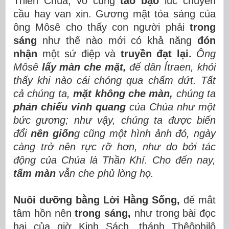
Thiên Chúa, vô cùng
táo bạo
lúc chuyển
cầu hay van xin. Gương mặt tỏa sáng của
ông Môsê cho thấy con người phải
trong
sáng
như thế nào mới có khả năng
đón
nhận
một sứ điệp và
truyền đạt lại.
Ông
Môsê
lấy màn che mặt,
để dân Ítraen, khỏi
thấy khi nào cái chóng qua chấm dứt. Tất
cả chúng ta,
mặt không che màn,
chúng ta
phản chiếu vinh quang
của Chúa như một
bức gương; như vậy, chúng ta được biến
đổi
nên giốn
g cũng một hình ảnh đó, ngày
càng trở nên rực rỡ hơn, như do bởi tác
động của Chúa là Thần Khí. Cho đến nay,
tấm màn
vẫn che phủ lòng họ.
Nuôi dưỡng bằng Lời Hằng Sống,
để
mắt
tâm hồn nên
trong sáng,
như trong bài đọc
hai của giờ Kinh Sách, thánh Thêôphilô