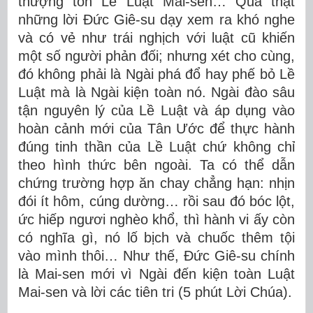
thượng tôn Lề Luật Mai-sen… Quả thật
những lời Đức Giê-su dạy xem ra khó nghe
và có vẻ như trái nghịch với luật cũ khiến
một số người phản đối; nhưng xét cho cùng,
đó không phải là Ngài phá đổ hay phế bỏ Lề
Luật mà là Ngài kiện toàn nó. Ngài đào sâu
tận nguyên lý của Lề Luật và áp dụng vào
hoàn cảnh mới của Tân Ước để thực hành
đúng tinh thần của Lề Luật chứ không chỉ
theo hình thức bên ngoài. Ta có thể dẫn
chứng trường hợp ăn chay chẳng hạn: nhịn
đói ít hôm, cúng dường… rồi sau đó bóc lột,
ức hiếp ngươi nghèo khổ, thì hành vi ấy còn
có nghĩa gì, nó lố bịch và chuốc thêm tội
vào mình thôi… Như thế, Đức Giê-su chính
là Mai-sen mới vì Ngài đến kiện toàn Luật
Mai-sen và lời các tiên tri (5 phút Lời Chúa).