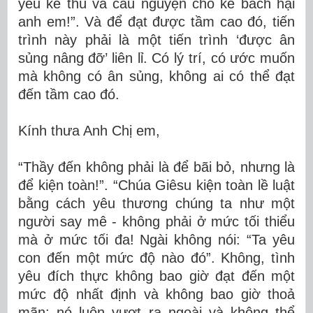
yêu kẻ thù và cầu nguyện cho kẻ bách hại
anh em!”. Và để đạt được tầm cao đó, tiến
trình này phải là một tiến trình ‘được ân
sủng nâng đỡ’ liên lỉ. Có lý trí, có ước muốn
mà không có ân sủng, không ai có thể đạt
đến tầm cao đó.
Kính thưa Anh Chị em,
“Thầy đến không phải là để bãi bỏ, nhưng là
để kiện toàn!”. “Chúa Giêsu kiện toàn lề luật
bằng cách yêu thương chúng ta như một
người say mê - không phải ở mức tối thiểu
mà ở mức tối đa! Ngài không nói: “Ta yêu
con đến một mức độ nào đó”. Không, tình
yêu đích thực không bao giờ đạt đến một
mức độ nhất định và không bao giờ thoả
mãn; nó luôn vượt ra ngoài và không thể