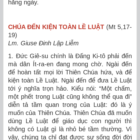
hằng ngày.
CHÚA ĐẾN KIỆN TOÀN LỀ LUẬT
(Mt 5,17-
19)
Lm. Giuse Đinh Lập Liễm
1. Đức Giê-su chính là Đấng Ki-tô phải đến
mà dân Ít-ra-en đang mong chờ. Ngài đến
để hoàn tất mọi lời Thiên Chúa hứa, và để
kiện toàn Lề Luật. Ngài đến để đưa Lề Luật
tới ý nghĩa trọn hảo. Kiểu nói: “Một chấm,
một phết trong Luật cũng không thể qua đi”
diễn tả tầm quan trong của Luật: đó là ý
muốn của Thiên Chúa. Thiên Chúa đã muốn
dùng Lề Luật để giáo dục con người thì
không có Luật gì là nhỏ bé tầm thường. Vì
vậy, chúng ta chỉ đạt được sự sống đời đời