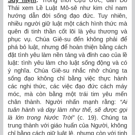
Suy niệm
:
Trong thời Cựu Ước, dân Do
Thái xem Lề Luật Mô-sê như kim chỉ nam
hướng dẫn đời sống đạo đức. Tuy nhiên,
nhiều người giữ luật một cách hình thức mà
quên đi tinh thần cốt lõi là yêu thương và
phục vụ. Chúa Giê-su đến không phải để
phá bỏ luật, nhưng để hoàn thiện bằng cách
đặt tình yêu làm nền tảng và đỉnh cao của lề
luật: tình yêu làm cho luật sống động và có
ý nghĩa. Chúa Giê-su nhắc nhở chúng ta
sống đạo không chỉ bằng việc thực hành
các nghi thức, các việc đạo đức cách máy
móc, mà còn bằng một trái tim yêu mến
chân thành. Người nhấn mạnh rằng:
“Ai
tuân hành và dạy làm như thế, sẽ được gọi
là lớn trong Nước Trời”
(c. 19). Chúng ta
trung thành với giáo huấn của Người, không
chỉ bằng cách giữ luật lệ, nhưng còn với tinh