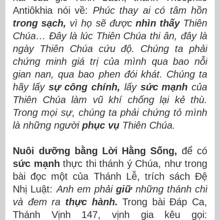
Antiôkhia nói về:
Phúc thay ai có tâm hồn
trong sạch,
vì họ sẽ được
nhìn thấy
Thiên
Chúa… Đây là lúc Thiên Chúa thi ân, đây là
ngày Thiên Chúa cứu độ. Chúng ta phải
chứng minh giá trị của mình qua bao nỗi
gian nan, qua bao phen đói khát. Chúng ta
hãy lấy
sự công chính,
lấy
sức mạnh
của
Thiên Chúa làm vũ khí chống lại kẻ thù.
Trong mọi sự, chúng ta phải chứng tỏ mình
là những người
phục vụ
Thiên Chúa.
Nuôi dưỡng bằng Lời Hằng Sống,
để có
sức mạnh
thực thi thánh ý Chúa, như trong
bài đọc một của Thánh Lễ, trích sách Đệ
Nhị Luật:
Anh em phải
giữ
những thánh chỉ
và đem ra
thực hành.
Trong bài Đáp Ca,
Thánh Vịnh 147, vịnh gia kêu gọi: