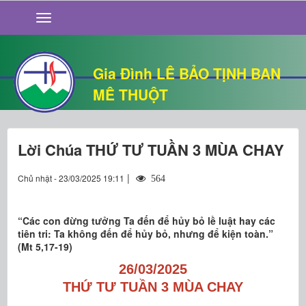
GIỚI THIỆU
TIN TỨC
SỐNG ĐẠO
Gia Đình LÊ BẢO TỊNH BAN
CHUYỆN NHÀ
MÊ THUỘT
QUÁN VĂN
THƯ GIÃN
Lời Chúa THỨ TƯ TUẦN 3 MÙA CHAY
|
Chủ nhật - 23/03/2025 19:11
564
“Các con đừng tưởng Ta đến để hủy bỏ lề luật hay các
tiên tri: Ta không đến để hủy bỏ, nhưng để kiện toàn.”
(Mt 5,17-19)
26/03/2025
THỨ TƯ TUẦN 3 MÙA CHAY