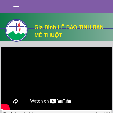
GIỚI THIỆU
TIN TỨC
SỐNG ĐẠO
Gia Đình LÊ BẢO TỊNH BAN
CHUYỆN NHÀ
MÊ THUỘT
QUÁN VĂN
THƯ GIÃN