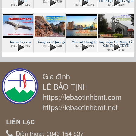
LỄ DẦU
CHÂU
CN PHỤC SINH - 9g30
Đã xem
3730
Đã xem
5745
Đã xem
3623
Đã xem
4620
Icarus bay cao
Công viên Quốc gia
Món nợ khổng lồ
Suy niệm Tin Mừng Lễ
Các Thánh TĐVN
Đã xem
4095
Đã xem
3648
Đã xem
3893
Đã xem
3184
Gia đình
LÊ BẢO TỊNH
https://lebaotinhbmt.com
https://lebaotinhbmt.net
LIÊN LẠC
Điện thoại:
0843 154 837