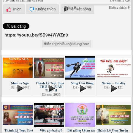
Hãy chia sẻ cảm xúc của bạn
Đã xem:
3728
Thích:
0
Không thích:
0
Thích
Không thích
liên kết hỏng
https://youtu.be/fSD9v4WWZn0
Hiển thị nhiều nội dung hơn
Mun và Ngà
Thánh Lễ Trực Tuyến
Sống Chủ Động
Nó kéo - Em đẩy
THỨ BA TUẦN
Đã xem
4445
Đã xem
3706
Đã xem
4121
THÁNH
Đã xem
5035
Thánh Lễ Trực Tuyến
Việc gì phải sợ?
Bài giảng Lễ an táng
Thánh Lễ Trực Tuyến -