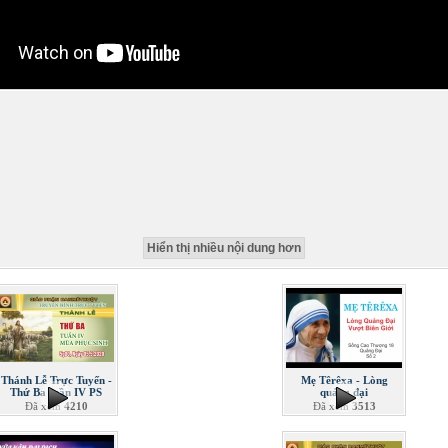
Hiển thị nhiều nội dung hơn
Thánh Lễ Trực Tuyến -
Mẹ Têrêxa - Lòng
Thứ Ba tuần IV PS
quảng đại
Đã xem
4210
Đã xem
3513