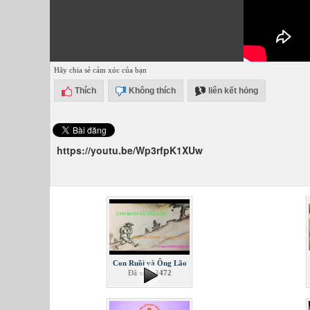
Hãy chia sẻ cảm xúc của bạn
Thích
Không thích
liên kết hỏng
https://youtu.be/Wp3rfpK1XUw
Con Ruồi và Ông Lão
Đã xem
3472