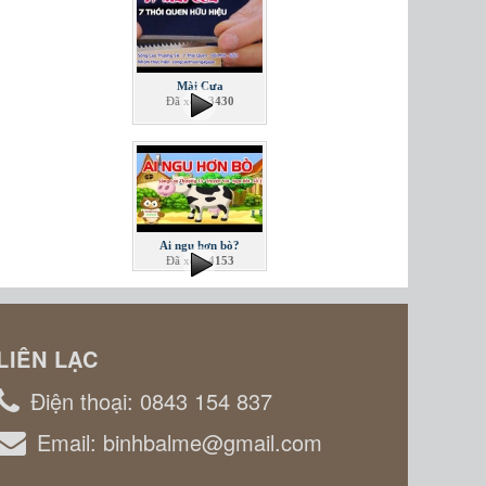
Mài Cưa
Đã xem
3430
Ai ngu hơn bò?
Đã xem
4153
LIÊN LẠC
Điện thoại:
0843 154 837
Email:
binhbalme@gmail.com