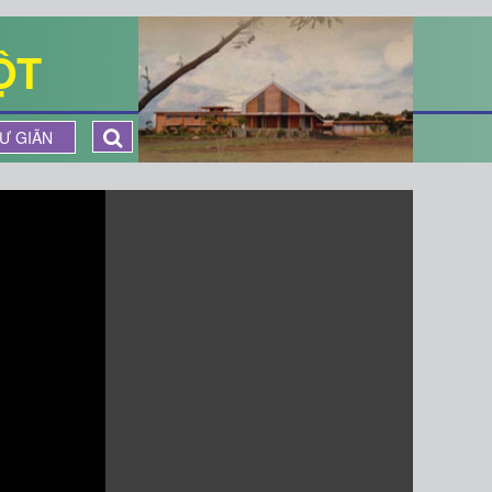
ỘT
Ư GIÃN