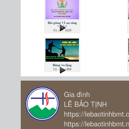
Bài giảng Lễ an táng
CHÂU
Đã xem
3629
Đừng im lặng
Đã xem
3468
Gia đình
LÊ BẢO TỊNH
https://lebaotinhbmt
https://lebaotinhbmt.