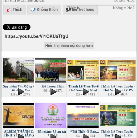
Hãy chia sẻ cảm xúc của bạn
Đã xem:
4150
Thích:
0
Không thích:
0
Thích
Không thích
liên kết hỏng
https://youtu.be/Vl1OKUaTfgU
Hiển thị nhiều nội dung hơn
Suy niệm Tin Mừng CN
Kẻ Trung Thần
Thánh Lễ Trực Tuyến -
Thánh Lễ Trực Tuyến -
34 -Kitô Vua
Thứ Năm Bát Nhật PS
Thứ Sáu tuần IV PS
Đã xem
2871
Đã xem
2747
Đã xem
4491
Đã xem
4634
ALBUM THÁNH CA -
Bài giảng Lễ an táng
“Tôi Thấy Ở Bạn...”
Thánh Lễ Trực Tuyến -
TÌNH YÊU THẬP GIÁ
CHÂU
Thứ Tư tuần II PS
Đã xem
5054