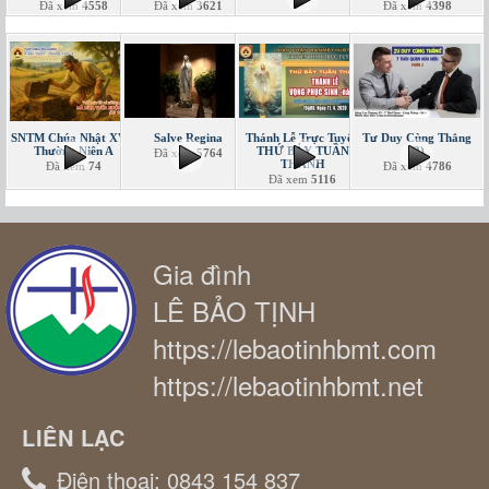
Đã xem
4558
Đã xem
3621
Đã xem
4398
SNTM Chúa Nhật XVII
Salve Regina
Thánh Lễ Trực Tuyến
Tư Duy Cùng Thắng
Thường Niên A
THỨ BẢY TUẦN
(2)
Đã xem
5764
THÁNH
Đã xem
74
Đã xem
4786
Đã xem
5116
Gia đình
LÊ BẢO TỊNH
https://lebaotinhbmt.com
https://lebaotinhbmt.net
LIÊN LẠC
Điện thoại:
0843 154 837