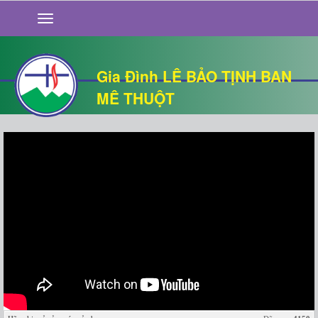
GIỚI THIỆU
TIN TỨC
SỐNG ĐẠO
Gia Đình LÊ BẢO TỊNH BAN
CHUYỆN NHÀ
MÊ THUỘT
QUÁN VĂN
THƯ GIÃN