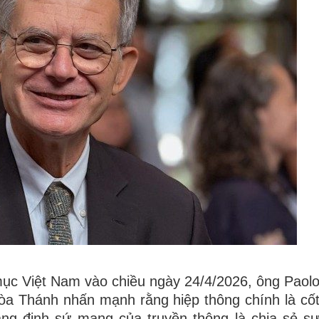
mục Việt Nam vào chiều ngày 24/4/2026, ông Paol
Tòa Thánh nhấn mạnh rằng hiệp thông chính là cố
hẳng định sứ mạng của truyền thông là chia sẻ s