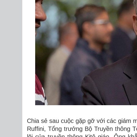
Chia sẻ sau cuộc gặp gỡ với các giám 
Ruffini, Tổng trưởng Bộ Truyền thông 
lõi của truyền thông Kitô giáo. Ông k