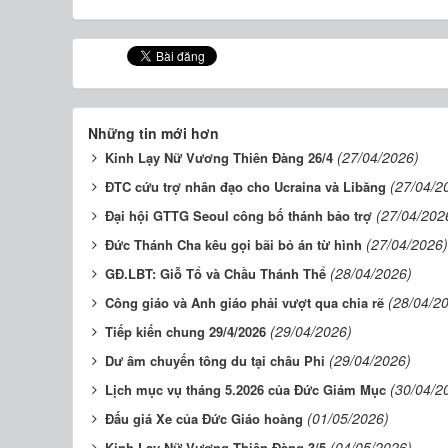
Những tin mới hơn
(27/04/2026)
Kinh Lạy Nữ Vương Thiên Đàng 26/4
(27/04/2
ĐTC cứu trợ nhân đạo cho Ucraina và Libăng
(27/04/202
Đại hội GTTG Seoul công bố thánh bảo trợ
(27/04/2026)
Đức Thánh Cha kêu gọi bãi bỏ án từ hình
(28/04/2026)
GĐ.LBT: Giỗ Tổ và Chầu Thánh Thể
(28/04/2
Công giáo và Anh giáo phải vượt qua chia rẽ
(29/04/2026)
Tiếp kiến chung 29/4/2026
(29/04/2026)
Dư âm chuyến tông du tại châu Phi
(30/04/2
Lịch mục vụ tháng 5.2026 của Đức Giám Mục
(01/05/2026)
Đấu giá Xe của Đức Giáo hoàng
(04/05/2026)
Kinh Lạy Nữ Vương Thiên Đàng 3/5