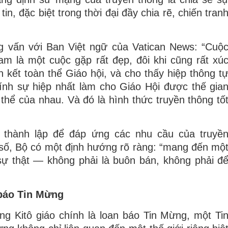
in, đặc biệt trong thời đại đầy chia rẽ, chiến tran
ng vấn với Ban Việt ngữ của Vatican News: “Cuộ
m là một cuộc gặp rất đẹp, đôi khi cũng rất xú
n kết toàn thể Giáo hội, và cho thấy hiệp thông t
hính sự hiệp nhất làm cho Giáo Hội được thế gia
 thể của nhau. Và đó là hình thức truyền thông tố
 thành lập để đáp ứng các nhu cầu của truyề
ật số, Bộ có một định hướng rõ ràng: “mang đến mộ
 sự thật — không phải là buôn bán, không phải đ
 báo Tin Mừng
ng Kitô giáo chính là loan báo Tin Mừng, một Ti