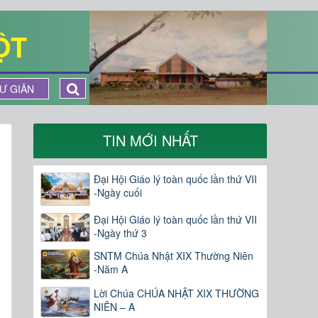
ỘT
Ư GIÃN
TIN MỚI NHẤT
Đại Hội Giáo lý toàn quốc lần thứ VII
-Ngày cuối
Đại Hội Giáo lý toàn quốc lần thứ VII
-Ngày thứ 3
SNTM Chúa Nhật XIX Thường Niên
-Năm A
Lời Chúa CHÚA NHẬT XIX THƯỜNG
NIÊN – A