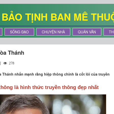
Ê BẢO TỊNH BAN MÊ THU
SỐNG ĐẠO
CHUYỆN NHÀ
QUÁN VĂN
TH
Tòa Thánh
 |
278
 Thánh nhấn mạnh rằng hiệp thông chính là cốt lõi của truyền
hông là hình thức truyền thông đẹp nhất