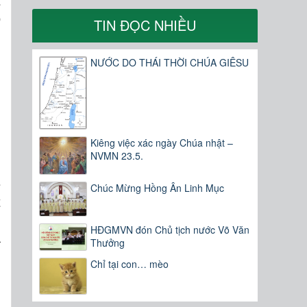
t
o
TIN ĐỌC NHIỀU
NƯỚC DO THÁI THỜI CHÚA GIÊSU
u
,
Kiêng việc xác ngày Chúa nhật –
NVMN 23.5.
ẻ
Chúc Mừng Hồng Ân Linh Mục
t
h
HĐGMVN đón Chủ tịch nước Võ Văn
á
Thưởng
Chỉ tại con… mèo
g
n