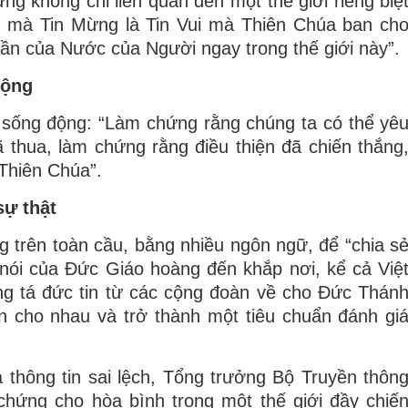
ng không chỉ liên quan đến một thế giới riêng biệ
, mà Tin Mừng là Tin Vui mà Thiên Chúa ban ch
hần của Nước của Người ngay trong thế giới này”.
động
g sống động: “Làm chứng rằng chúng ta có thể yê
thua, làm chứng rằng điều thiện đã chiến thắng
 Thiên Chúa”.
sự thật
 trên toàn cầu, bằng nhiều ngôn ngữ, để “chia s
nói của Đức Giáo hoàng đến khắp nơi, kể cả Việ
ng tá đức tin từ các cộng đoàn về cho Đức Thán
n cho nhau và trở thành một tiêu chuẩn đánh gi
à thông tin sai lệch, Tổng trưởng Bộ Truyền thôn
chứng cho hòa bình trong một thế giới đầy chiế