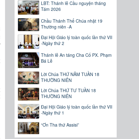
LBT: Thánh lễ Cầu nguyện tháng
h
Tám 2026
Chầu Thánh Thể Chúa nhật 19
Thường niên -A
c
c
Đại Hội Giáo lý toàn quốc lần thứ VII
-Ngày thứ 2
ự
n
Thánh lễ An táng Cha Cố PX. Phạm
t
Bá Lễ
Lời Chúa THỨ NĂM TUẦN 18
THƯỜNG NIÊN
n
t
Lời Chúa THỨ TƯ TUẦN 18
THƯỜNG NIÊN
ể
Đại Hội Giáo lý toàn quốc lần thứ VII
-Ngày thứ 1
“Ơn Tha thứ Assisi”
n