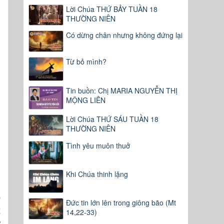
Lời Chúa THỨ BẢY TUẦN 18
THƯỜNG NIÊN
Có dừng chân nhưng không đứng lại
Từ bỏ mình?
Tin buồn: Chị MARIA NGUYỄN THỊ
MỘNG LIÊN
Lời Chúa THỨ SÁU TUẦN 18
THƯỜNG NIÊN
Tình yêu muôn thuở
Khi Chúa thinh lặng
o
Đức tin lớn lên trong giông bão (Mt
t
14,22-33)
ự