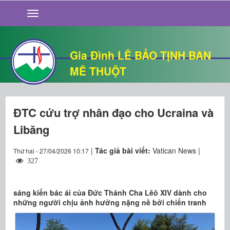
GIỚI THIỆU
TIN TỨC
SỐNG ĐẠO
Gia Đình LÊ BẢO TỊNH BAN
CHUYỆN NHÀ
MÊ THUỘT
QUÁN VĂN
THƯ GIÃN
ĐTC cứu trợ nhân đạo cho Ucraina và
Libăng
|
Tác giả bài viết:
Vatican News |
Thứ hai - 27/04/2026 10:17
327
sáng kiến bác ái của Đức Thánh Cha Lêô XIV dành cho
những người chịu ảnh hưởng nặng nề bởi chiến tranh