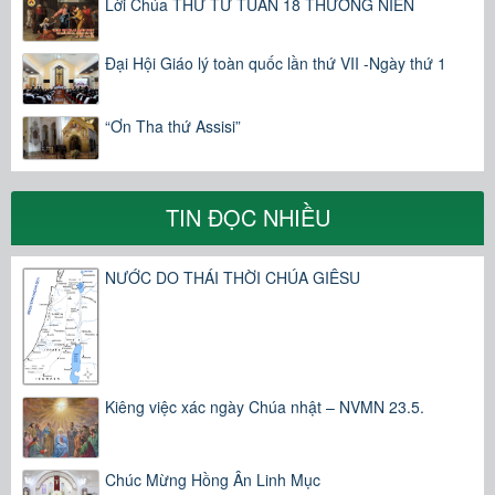
Lời Chúa THỨ TƯ TUẦN 18 THƯỜNG NIÊN
Đại Hội Giáo lý toàn quốc lần thứ VII -Ngày thứ 1
“Ơn Tha thứ Assisi”
TIN ĐỌC NHIỀU
NƯỚC DO THÁI THỜI CHÚA GIÊSU
Kiêng việc xác ngày Chúa nhật – NVMN 23.5.
Chúc Mừng Hồng Ân Linh Mục