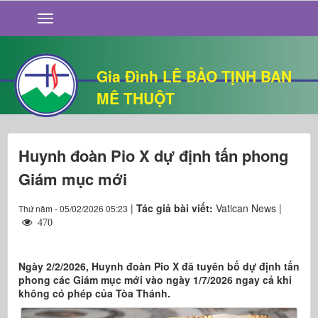
GIỚI THIỆU
TIN TỨC
SỐNG ĐẠO
Gia Đình LÊ BẢO TỊNH BAN
CHUYỆN NHÀ
MÊ THUỘT
QUÁN VĂN
THƯ GIÃN
Huynh đoàn Pio X dự định tấn phong
Giám mục mới
|
Tác giả bài viết:
Vatican News |
Thứ năm - 05/02/2026 05:23
470
Ngày 2/2/2026, Huynh đoàn Pio X đã tuyên bố dự định tấn
phong các Giám mục mới vào ngày 1/7/2026 ngay cả khi
không có phép của Tòa Thánh.