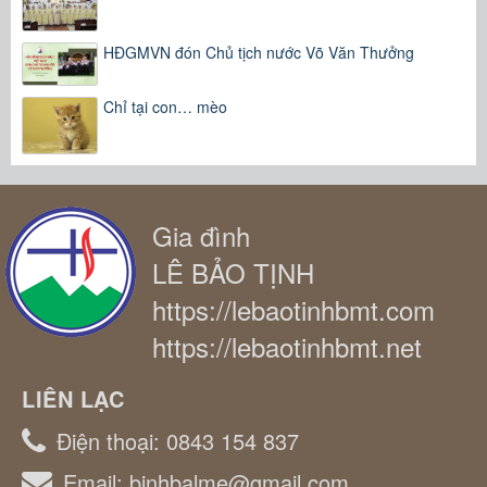
HĐGMVN đón Chủ tịch nước Võ Văn Thưởng
Chỉ tại con… mèo
Gia đình
LÊ BẢO TỊNH
https://lebaotinhbmt.com
https://lebaotinhbmt.net
LIÊN LẠC
Điện thoại:
0843 154 837
Email:
binhbalme@gmail.com