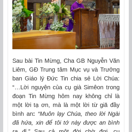
Sau bài Tin Mừng, Cha GB Nguyễn Văn
Liêm, GĐ Trung tâm Mục vụ và Trưởng
ban Giáo lý Đức Tin chia sẻ Lời Chúa:
“…Lời nguyện của cụ già Simêon trong
đoạn Tin Mừng hôm nay không chỉ là
một lời tạ ơn, mà là một
lời từ giã đầy
bình an
:
“Muôn lạy Chúa, theo lời Ngài
đã hứa, xin để tôi tớ này được an bình
ra đi.”
Sau cả một đời chờ đợi, cụ