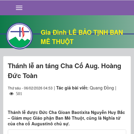
GIỚI THIỆU
TIN TỨC
SỐNG ĐẠO
Gia Đình LÊ BẢO TỊNH BAN
CHUYỆN NHÀ
MÊ THUỘT
QUÁN VĂN
THƯ GIÃN
Thánh lễ an táng Cha Cố Aug. Hoàng
Đức Toàn
|
Tác giả bài viết:
Quang Đồng |
Thứ sáu - 06/02/2026 04:53
501
Thánh lễ được Đức Cha Gioan Baotixita Nguyễn Huy Bắc
– Giám mục Giáo phận Ban Mê Thuột, cũng là Nghĩa tử
của cha cố Augustinô chủ sự.