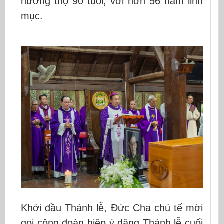
hưởng thọ 90 tuổi, với hơn 56 năm linh
mục.
Khởi đầu Thánh lễ, Đức Cha chủ tế mời
gọi cộng đoàn hiệp ý dâng Thánh lễ cuối