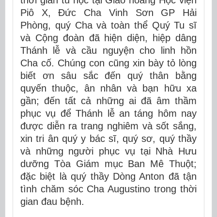
thời gian tu học tại Giáo hoàng Học viện
Piô X, Đức Cha Vinh Sơn GP Hải
Phòng, quý Cha và toàn thể Quý Tu sĩ
và Cộng đoàn đã hiện diện, hiệp dâng
Thánh lễ và cầu nguyện cho linh hồn
Cha cố. Chúng con cũng xin bày tỏ lòng
biết ơn sâu sắc đến quý thân bằng
quyến thuộc, ân nhân và bạn hữu xa
gần; đến tất cả những ai đã âm thầm
phục vụ để Thánh lễ an táng hôm nay
được diễn ra trang nghiêm và sốt sắng,
xin tri ân quý y bác sĩ, quý sơ, quý thầy
và những người phục vụ tại Nhà Hưu
dưỡng Tòa Giám mục Ban Mê Thuột;
đặc biệt là quý thầy Dòng Anton đã tận
tình chăm sóc Cha Augustino trong thời
gian đau bệnh.