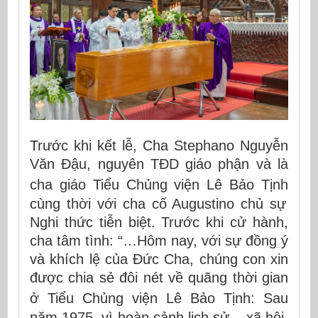
Trước khi kết lễ, Cha Stephano Nguyễn
Văn Đậu, nguyên TĐD giáo phận và là
cha giáo
Tiểu Chủng viện Lê Bảo Tịnh
cùng thời với cha cố Augustino chủ sự
Nghi thức tiễn biệt. Trước khi cử hành,
cha tâm tình: “…
Hôm nay, với sự đồng ý
và khích lệ của Đức Cha, chúng con xin
được chia sẻ đôi nét về quãng thời gian
ở
Tiểu Chủng viện Lê Bảo Tịnh
:
Sau
năm 1975, vì hoàn cảnh lịch sử – xã hội,