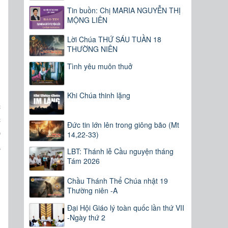
Tin buồn: Chị MARIA NGUYỄN THỊ
MỘNG LIÊN
Lời Chúa THỨ SÁU TUẦN 18
THƯỜNG NIÊN
Tình yêu muôn thuở
Khi Chúa thinh lặng
c
c
Đức tin lớn lên trong giông bão (Mt
p
14,22-33)
a
LBT: Thánh lễ Cầu nguyện tháng
Tám 2026
Chầu Thánh Thể Chúa nhật 19
Thường niên -A
g
Đại Hội Giáo lý toàn quốc lần thứ VII
g
-Ngày thứ 2
á