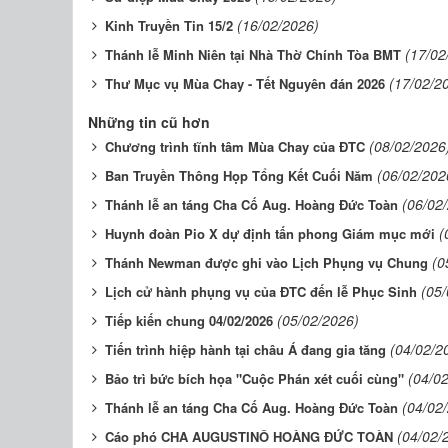
(16/02/2026)
Kinh Truyền Tin 15/2
(17/02
Thánh lễ Minh Niên tại Nhà Thờ Chính Tòa BMT
(17/02/2
Thư Mục vụ Mùa Chay - Tết Nguyên đán 2026
Những tin cũ hơn
(08/02/2026
Chương trình tĩnh tâm Mùa Chay của ĐTC
(06/02/202
Ban Truyền Thông Họp Tổng Kết Cuối Năm
(06/02
Thánh lễ an táng Cha Cố Aug. Hoàng Đức Toàn
(
Huynh đoàn Pio X dự định tấn phong Giám mục mới
(0
Thánh Newman được ghi vào Lịch Phụng vụ Chung
(05
Lịch cử hành phụng vụ của ĐTC đến lễ Phục Sinh
(05/02/2026)
Tiếp kiến chung 04/02/2026
(04/02/2
Tiến trình hiệp hành tại châu Á đang gia tăng
(04/0
Bảo trì bức bích họa "Cuộc Phán xét cuối cùng"
(04/02
Thánh lễ an táng Cha Cố Aug. Hoàng Đức Toàn
(04/02/
Cáo phó CHA AUGUSTINÔ HOÀNG ĐỨC TOÀN