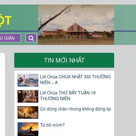
ỘT
Ư GIÃN
TIN MỚI NHẤT
Lời Chúa CHÚA NHẬT XIX THƯỜNG
NIÊN – A
Lời Chúa THỨ BẢY TUẦN 18
THƯỜNG NIÊN
Có dừng chân nhưng không đứng lại
Từ bỏ mình?