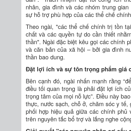
nhân, gia đình và các nhóm trung gian 
sự hỗ trợ phù hợp của các thể chế chính 
Theo ngài, "các thể chế chính trị tồn 
chất và các quyền tự do cần thiết nhằm
thần". Ngài đặc biệt kêu gọi các chính p
và căn bản của xã hội – bởi gia đình nuô
thần bao dung.
Đặt lợi ích và sự tôn trọng phẩm giá
Bên cạnh đó, ngài nhấn mạnh rằng “để 
điều tối quan trọng là phải đặt lợi ích
trọng tâm của mọi nỗ lực”. Điều này ba
thực, nước sạch, chỗ ở, chăm sóc y tế, 
phối hợp hiệu quả giữa các chính phủ v
trên nguyên tắc bổ trợ và lắng nghe cộ
Giải quyết "các nguyên nhân cơ cấu 