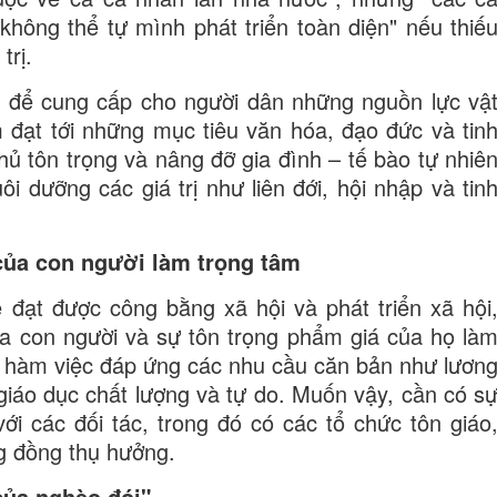
không thể tự mình phát triển toàn diện" nếu thiế
trị.
tại để cung cấp cho người dân những nguồn lực vậ
 đạt tới những mục tiêu văn hóa, đạo đức và tin
hủ tôn trọng và nâng đỡ gia đình – tế bào tự nhiê
i dưỡng các giá trị như liên đới, hội nhập và tin
 của con người làm trọng tâm
đạt được công bằng xã hội và phát triển xã hội
 của con người và sự tôn trọng phẩm giá của họ là
o hàm việc đáp ứng các nhu cầu căn bản như lươn
giáo dục chất lượng và tự do. Muốn vậy, cần có s
ới các đối tác, trong đó có các tổ chức tôn giáo
ng đồng thụ hưởng.
của nghèo đói"