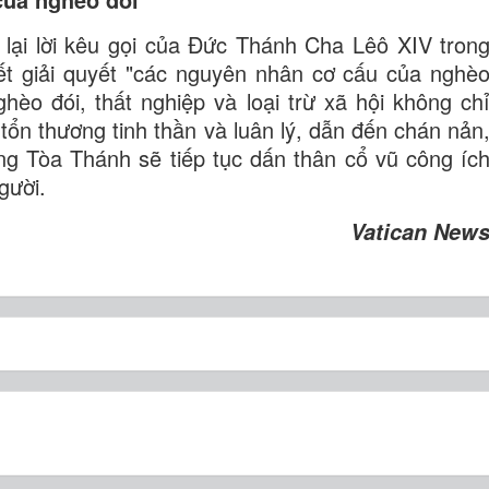
ại lời kêu gọi của Đức Thánh Cha Lêô XIV tron
iết giải quyết "các nguyên nhân cơ cấu của nghè
hèo đói, thất nghiệp và loại trừ xã hội không ch
tổn thương tinh thần và luân lý, dẫn đến chán nản
ằng Tòa Thánh sẽ tiếp tục dấn thân cổ vũ công íc
gười.
Vatican New