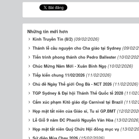
Những tin mới hơn
(09/02/2026)
Kinh Truyền Tin (8/2)
(09/02/
Thánh lễ cầu nguyện cho Cha giáo tại Sydney
(10/02/202
Tiến trình phong thánh cho Pedro Ballester
(10/02/2026)
Chúc Mừng Năm Mới - Xuân Bính Ngọ
(11/02/2026)
Tiếp kiến chung 11/02/2026
(11/02/2026)
Chủ đề Ngày Thế giới Ông Bà - NCT 2026
(11/02
TGP Sydney & Đại hội Thánh Thể Quốc tế 2028
(11/02/
Cấm xúc phạm Kitô giáo dịp Carnival tại Brazil
(12/02/202
Họp mặt tất niên của Giáo sĩ, Tu sĩ GP.BMT
(13/02/2026
Lễ Giỗ 9 năm ĐC Phaolô Nguyễn Văn Hòa
(13/02/2
Họp mặt tất niên Quý Chức Hội đồng mục vụ
(15/02/2026)
Sứ điệp Mùa Chay 2026