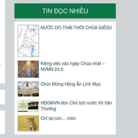
TIN ĐỌC NHIỀU
g
o
ỉ
NƯỚC DO THÁI THỜI CHÚA GIÊSU
,
h
Kiêng việc xác ngày Chúa nhật –
s
NVMN 23.5.
Chúc Mừng Hồng Ân Linh Mục
HĐGMVN đón Chủ tịch nước Võ Văn
Thưởng
Chỉ tại con… mèo