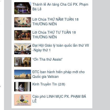
Thánh lễ An táng Cha Cố PX. Phạm
u
Bá Lễ
Lời Chúa THỨ NĂM TUẦN 18
t
THƯỜNG NIÊN
h
Lời Chúa THỨ TƯ TUẦN 18
n
THƯỜNG NIÊN
h
Đại Hội Giáo lý toàn quốc lần thứ VII
-Ngày thứ 1
“Ơn Tha thứ Assisi”
,
ĐTC ban hành hiến pháp mới cho
m
Quốc gia Vatican
g
Kinh Truyền Tin (2/8)
ự
,
Cáo phó LINH MỤC PX. PHẠM BÁ
LỄ