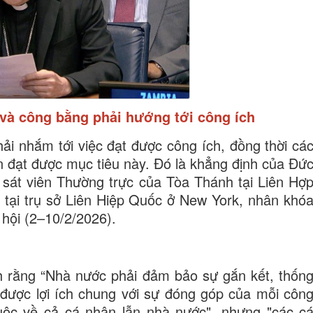
i và công bằng phải hướng tới công ích
hải nhắm tới việc đạt được công ích, đồng thời cá
n đạt được mục tiêu này. Đó là khẳng định của Đứ
sát viên Thường trực của Tòa Thánh tại Liên Hợ
6 tại trụ sở Liên Hiệp Quốc ở New York, nhân khó
 hội (2–10/2/2026).
rằng “Nhà nước phải đảm bảo sự gắn kết, thốn
 được lợi ích chung với sự đóng góp của mỗi côn
huộc về cả cá nhân lẫn nhà nước", nhưng "các c