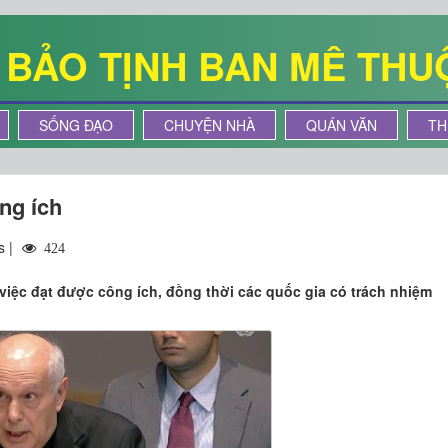
Ê BẢO TỊNH BAN MÊ THU
SỐNG ĐẠO
CHUYỆN NHÀ
QUÁN VĂN
TH
ông ích
s |
424
 việc đạt được công ích, đồng thời các quốc gia có trách nhiệm