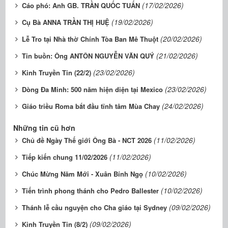
(17/02/2026)
Cáo phó: Anh GB. TRẦN QUỐC TUẤN
(19/02/2026)
Cụ Bà ANNA TRẦN THỊ HUỆ
(20/02/2026)
Lễ Tro tại Nhà thờ Chính Tòa Ban Mê Thuột
(21/02/2026)
Tin buồn: Ông ANTÔN NGUYỄN VĂN QUÝ
(23/02/2026)
Kinh Truyền Tin (22/2)
(23/02/2026)
Dòng Đa Minh: 500 năm hiện diện tại Mexico
(24/02/2026)
Giáo triều Roma bắt đầu tĩnh tâm Mùa Chay
Những tin cũ hơn
(11/02/2026)
Chủ đề Ngày Thế giới Ông Bà - NCT 2026
(11/02/2026)
Tiếp kiến chung 11/02/2026
(10/02/2026)
Chúc Mừng Năm Mới - Xuân Bính Ngọ
(10/02/2026)
Tiến trình phong thánh cho Pedro Ballester
(09/02/2026)
Thánh lễ cầu nguyện cho Cha giáo tại Sydney
(09/02/2026)
Kinh Truyền Tin (8/2)