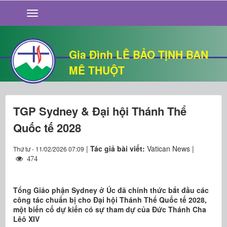
GIỚI THIỆU
TIN TỨC
SỐNG ĐẠO
Gia Đình LÊ BẢO TỊNH BAN
CHUYỆN NHÀ
MÊ THUỘT
QUÁN VĂN
THƯ GIÃN
TGP Sydney & Đại hội Thánh Thể
Quốc tế 2028
|
Tác giả bài viết:
Vatican News |
Thứ tư - 11/02/2026 07:09
474
Tổng Giáo phận Sydney ở Úc đã chính thức bắt đầu các
công tác chuẩn bị cho Đại hội Thánh Thể Quốc tế 2028,
một biến cố dự kiến có sự tham dự của Đức Thánh Cha
Lêô XIV