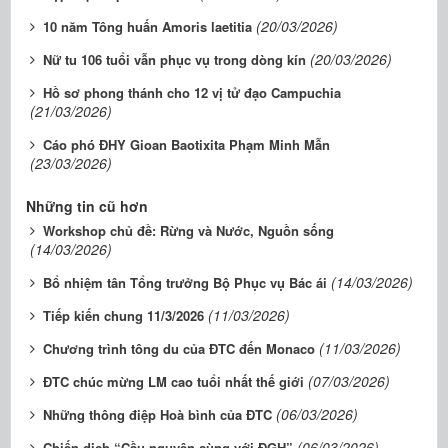
(20/03/2026)
10 năm Tông huấn Amoris laetitia
(20/03/2026)
Nữ tu 106 tuổi vẫn phục vụ trong dòng kín
Hồ sơ phong thánh cho 12 vị tử đạo Campuchia
(21/03/2026)
Cáo phó ĐHY Gioan Baotixita Phạm Minh Mẫn
(23/03/2026)
Những tin cũ hơn
Workshop chủ đề: Rừng và Nước, Nguồn sống
(14/03/2026)
(14/03/2026)
Bổ nhiệm tân Tổng trưởng Bộ Phục vụ Bác ái
(11/03/2026)
Tiếp kiến chung 11/3/2026
(11/03/2026)
Chương trình tông du của ĐTC đến Monaco
(07/03/2026)
ĐTC chúc mừng LM cao tuổi nhất thế giới
(06/03/2026)
Những thông điệp Hoà bình của ĐTC
(06/03/2026)
Chiến dịch “Cầu nguyện cùng với ĐGH”