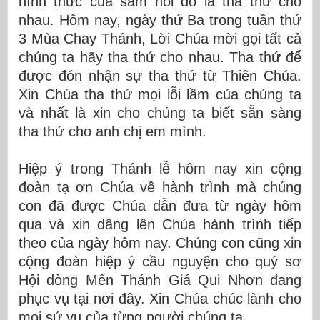
hình thức của sám hối đó là tha thứ cho
nhau. Hôm nay, ngày thứ Ba trong tuần thứ
3 Mùa Chay Thánh, Lời Chúa mời gọi tất cả
chúng ta hãy tha thứ cho nhau. Tha thứ để
được đón nhận sự tha thứ từ Thiên Chúa.
Xin Chúa tha thứ mọi lỗi lầm của chúng ta
và nhất là xin cho chúng ta biết sẵn sàng
tha thứ cho anh chị em mình.
Hiệp ý trong Thánh lễ hôm nay xin cộng
đoàn tạ ơn Chúa về hành trình mà chúng
con đã được Chúa dẫn đưa từ ngày hôm
qua và xin dâng lên Chúa hành trình tiếp
theo của ngày hôm nay. Chúng con cũng xin
cộng đoàn hiệp ý cầu nguyện cho quý sơ
Hội dòng Mến Thánh Giá Qui Nhơn đang
phục vụ tại nơi đây. Xin Chúa chúc lành cho
mọi sứ vụ của từng người chúng ta.