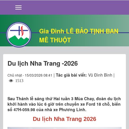
GIỚI THIỆU
TIN TỨC
SỐNG ĐẠO
Gia Đình LÊ BẢO TỊNH BAN
CHUYỆN NHÀ
MÊ THUỘT
QUÁN VĂN
THƯ GIÃN
Du lịch Nha Trang -2026
|
Tác giả bài viết:
Vũ Đình Bình |
Chủ nhật - 15/03/2026 08:41
1513
Sau Thánh lễ sáng thứ Hai tuần 3 Mùa Chay, đoàn du lịch
khởi hành vào lúc 6 giờ trên chuyến xe Ford 18 chỗ, biển
số 47H-059.98 của nhà xe Phương Linh.
Du lịch Nha Trang 2026