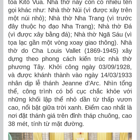
tòa Kitô Vua. Nhà thờ này còn có nhiều tên
gọi khác như: Nhà thờ Núi (vì được xây trên
một núi nhỏ); Nhà thờ Nha Trang (vì trước
đây thuộc họ đạo Nha Trang); Nhà thờ Đá
(vì được xây bằng đá); Nhà thờ Ngã Sáu (vì
tọa lạc gần một vòng xoay giao thông). Nhà
thờ do Cha Louis Vallet (1869-1945) xây
dựng theo phong cách kiến trúc nhà thờ
phương Tây. Khởi công ngày 03/09/1928,
và được khánh thành vào ngày 14/03/1933
nhân dịp lễ thánh Jeanne d’Arc. Nhìn tổng
thể, công trình có bố cục chắc khỏe với
những khối lập thể nhỏ dần từ thấp vươn
cao, nổi bật giữa trời xanh. Điểm cao nhất là
nơi đặt thánh giá trên đỉnh tháp chuông, cao
38 mét, tính từ mặt đường.