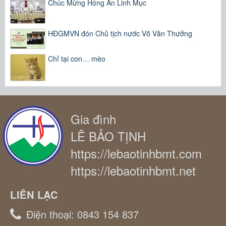
Chúc Mừng Hồng Ân Linh Mục
HĐGMVN đón Chủ tịch nước Võ Văn Thưởng
Chỉ tại con… mèo
Gia đình
LÊ BẢO TỊNH
https://lebaotinhbmt.com
https://lebaotinhbmt.net
LIÊN LẠC
Điện thoại:
0843 154 837