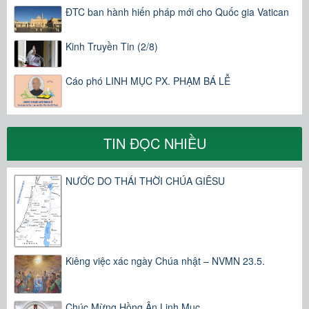
ĐTC ban hành hiến pháp mới cho Quốc gia Vatican
Kinh Truyền Tin (2/8)
Cáo phó LINH MỤC PX. PHẠM BÁ LỄ
TIN ĐỌC NHIỀU
NƯỚC DO THÁI THỜI CHÚA GIÊSU
Kiêng việc xác ngày Chúa nhật – NVMN 23.5.
Chúc Mừng Hồng Ân Linh Mục