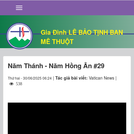
GIỚI THIỆU
TIN TỨC
SỐNG ĐẠO
Gia Đình LÊ BẢO TỊNH BAN
CHUYỆN NHÀ
MÊ THUỘT
QUÁN VĂN
THƯ GIÃN
Năm Thánh - Năm Hồng Ân #29
|
Tác giả bài viết:
Vatican News |
Thứ hai - 30/06/2025 06:24
538