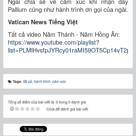
Ngài chia sẻ về cảm xúc khi nhận dây
Pallium cũng như hành trình ơn gọi của ngài.
Vatican News Tiếng Việt
Tất cả video Năm Thánh - Năm Hồng Ân:
https://www.youtube.com/playlist?
list=PLMlHvsfpJYRcy01raMI59OT5Cp14vT2py
Tags:
tất cả
,
hành trình
,
cảm xúc
Tổng số điểm của bài viết là: 0 trong 0 đánh giá
Click để đánh giá bài viết