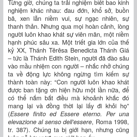
Từng giờ, chúng ta trải nghiệm biết bao kinh
nghiệm khác nhau: đau đớn, khổ sở, buồn
bã, xen lẫn niềm vui, sự ngạc nhiên, sự
thanh thản. Nhưng qua mọi hoàn cảnh, lòng
người luôn khao khát sự viên mãn, một niềm
hạnh phúc sâu xa. Một triết gia lớn của thế
kỷ XX, Thánh Têrêsa Benedicta Thánh Giá
– tức là Thánh Edith Stein, người đã đào sâu
vào mầu nhiệm con người – nhắc nhở chúng
ta về động lực không ngừng tìm kiếm sự
thành toàn này: “Con người luôn khao khát
được ban tặng ơn hiện hữu một lần nữa, để
có thể nắm bắt điều mà khoảnh khắc đó
mang lại và đồng thời lại lấy đi khỏi họ”
(
Essere finito ed Essere eterno. Per una
elevazione al senso dell’essere
, Roma 1998,
tr. 387). Chúng ta bị giới hạn, nhưng cũng