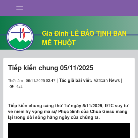
GIỚI THIỆU
TIN TỨC
SỐNG ĐẠO
Gia Đình LÊ BẢO TỊNH BAN
CHUYỆN NHÀ
MÊ THUỘT
QUÁN VĂN
THƯ GIÃN
Tiếp kiến chung 05/11/2025
|
Tác giả bài viết:
Vatican News |
Thứ năm - 06/11/2025 03:47
421
Tiếp kiến chung sáng thứ Tư ngày 5/11/2025, ĐTC suy tư
về niềm hy vọng mà sự Phục Sinh của Chúa Giêsu mang
lại trong đời sống hằng ngày của chúng ta.