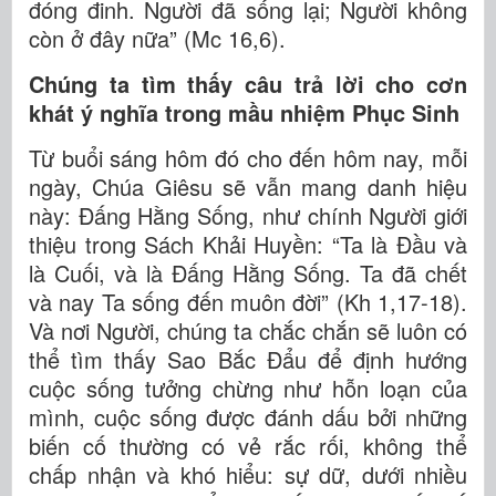
đóng đinh. Người đã sống lại; Người không
còn ở đây nữa” (Mc 16,6).
Chúng ta tìm thấy câu trả lời cho cơn
khát ý nghĩa trong mầu nhiệm Phục Sinh
Từ buổi sáng hôm đó cho đến hôm nay, mỗi
ngày, Chúa Giêsu sẽ vẫn mang danh hiệu
này: Đấng Hằng Sống, như chính Người giới
thiệu trong Sách Khải Huyền: “Ta là Đầu và
là Cuối, và là Đấng Hằng Sống. Ta đã chết
và nay Ta sống đến muôn đời” (Kh 1,17-18).
Và nơi Người, chúng ta chắc chắn sẽ luôn có
thể tìm thấy Sao Bắc Đẩu để định hướng
cuộc sống tưởng chừng như hỗn loạn của
mình, cuộc sống được đánh dấu bởi những
biến cố thường có vẻ rắc rối, không thể
chấp nhận và khó hiểu: sự dữ, dưới nhiều