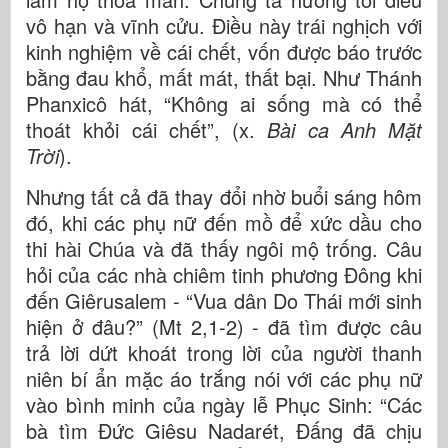
vô hạn và vĩnh cửu. Điều này trái nghịch với
kinh nghiệm về cái chết, vốn được báo trước
bằng đau khổ, mất mát, thất bại. Như Thánh
Phanxicô hát, “Không ai sống mà có thể
thoát khỏi cái chết”, (x.
Bài ca Anh Mặt
Trời
).
Nhưng tất cả đã thay đổi nhờ buổi sáng hôm
đó, khi các phụ nữ đến mồ để xức dầu cho
thi hài Chúa và đã thấy ngôi mộ trống. Câu
hỏi của các nhà chiêm tinh phương Đông khi
đến Giêrusalem - “Vua dân Do Thái mới sinh
hiện ở đâu?” (Mt 2,1-2) - đã tìm được câu
trả lời dứt khoát trong lời của người thanh
niên bí ẩn mặc áo trắng nói với các phụ nữ
vào bình minh của ngày lễ Phục Sinh: “Các
bà tìm Đức Giêsu Nadarét, Đấng đã chịu