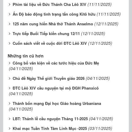
(11/11/2025)
Phim tài liệu về Đức Thánh Cha Lêô XIV
(11/11/2025)
Ấn Độ báo động tình trạng tấn công Kitô hữu
(12/11/2025)
125 năm cung hiến Nhà thờ Thánh Anselmo
(12/11/2025)
Trực tiếp Buổi Tiếp kiến chung 12/11
(12/11/2025)
Cuốn sách viết về cuộc đời ĐTC Lêô XIV
Những tin cũ hơn
Công bố văn kiện về các tước hiệu của Đức Mẹ
(04/11/2025)
(04/11/2025)
Chủ đề Ngày Thế giới Truyền giáo 2026
ĐTC Lêô XIV cầu nguyện tại mộ ĐGH Phanxicô
(04/11/2025)
Thánh bổn mạng Đại học Giáo hoàng Urbaniana
(04/11/2025)
(04/11/2025)
LBT: Thánh lễ cầu nguyện Tháng 11-2025
(03/11/2025)
Khai mạc Tuần Tĩnh Tâm Linh Mục -2025