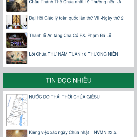
Chầu Thánh Thể Chúa nhật 19 Thường niên -A
Đại Hội Giáo lý toàn quốc lần thứ VII -Ngày thứ 2
Thánh lễ An táng Cha Cố PX. Phạm Bá Lễ
Lời Chúa THỨ NĂM TUẦN 18 THƯỜNG NIÊN
TIN ĐỌC NHIỀU
NƯỚC DO THÁI THỜI CHÚA GIÊSU
Kiêng việc xác ngày Chúa nhật – NVMN 23.5.