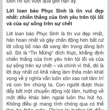
luôn nỗ lực vượt qua giới hạn ấy.
Lời loan báo Phục Sinh là tin vui đẹp
nhất: chiến thắng của tình yêu trên tội lỗi
và của sự sống trên sự chết
Lời loan báo Phục Sinh là tin vui đẹp nhất,
hân hoan nhất và gây chấn động hơn bất cứ
lời công bố nào đã vang lên trong dòng lịch
sử. Đó là “Tin Mừng” đích thực, khẳng định
chiến thắng của tình yêu trên tội lỗi và của
sự sống trên sự chết – và chính vì thế, đó là
lời duy nhất có khả năng làm thỏa mãn khát
vọng về ý nghĩa vẫn luôn xôn xao nơi tâm trí
và con tim chúng ta. Con người được thúc
đẩy bởi một chuyển động nội tâm, hướng về
một điều khác bên ngoài luôn thu hút họ.
Không điều gì mang tính chóng qua có thể
làm họ thỏa mãn. Chúng ta hướng tới điều