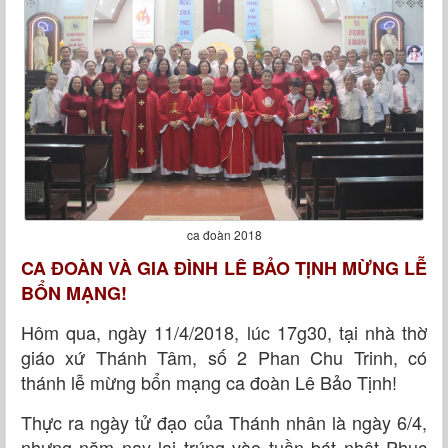
ca đoàn 2018
CA ĐOÀN VÀ GIA ĐÌNH LÊ BẢO TỊNH MỪNG LỄ
BỔN MẠNG!
Hôm qua, ngày 11/4/2018, lúc 17g30, tại nhà thờ
giáo xứ Thánh Tâm, số 2 Phan Chu Trinh, có
thánh lễ mừng bổn mạng ca đoàn Lê Bảo Tịnh!
Thực ra ngày tử đạo của Thánh nhân là ngày 6/4,
nhưng năm nay lại trúng vào tuần bát nhật Phục