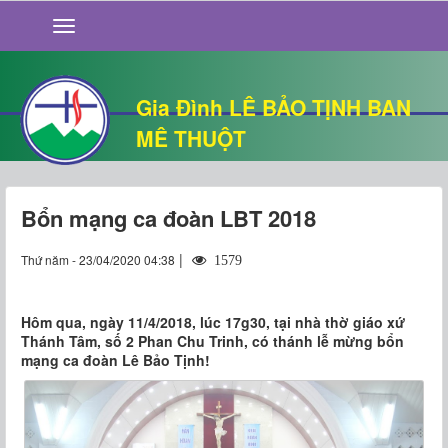
GIỚI THIỆU
TIN TỨC
SỐNG ĐẠO
Gia Đình LÊ BẢO TỊNH BAN
CHUYỆN NHÀ
MÊ THUỘT
QUÁN VĂN
THƯ GIÃN
Bổn mạng ca đoàn LBT 2018
|
Thứ năm - 23/04/2020 04:38
1579
Hôm qua, ngày 11/4/2018, lúc 17g30, tại nhà thờ giáo xứ
Thánh Tâm, số 2 Phan Chu Trinh, có thánh lễ mừng bổn
mạng ca đoàn Lê Bảo Tịnh!