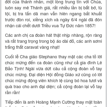
đời của thánh nhân, một lòng trung tín với Chúa,
luôn say mê Thánh giá, rất nhiều lần bị bắt bớ, tù
tội, bị tra tấn dã man vẫn hiên ngang bất khuất
trước đòn roi, xiềng xích và ngày 6/4 ngài đã đón
nhận cái chết dưới Triều vua Tự Đức năm 1857!
Các anh chị ca đoàn hát thật nhịp nhàng, rộn ràng
và rất trang trọng trong bộ áo dài đỏ, các anh sơmi
trắng thắt caravat vàng nhạt!
Cuối lễ Cha giáo Stephano thay mặt các cha tỏ lời
chúc mừng đến ca đoàn cũng như cả gia đình Lê
Bảo Tịnh! Ngài vừa dứt câu cả cộng đoàn vỗ tay
chúc mừng. Đại diện Hội đồng Giáo xứ cũng có lời
chúc mừng động viên khích lệ cùng bó hoa tươi và
quà trao cho anh đại diện; cả cộng đoàn lại vỗ tay
rần rần!
Tiếp đến là anh Hoàng Mạnh Cường thay mặt toàn