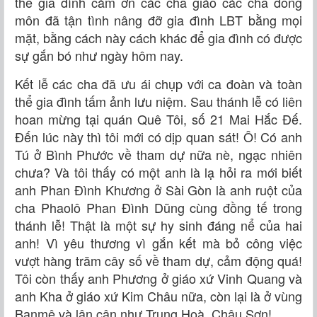
thể gia đình cảm ơn các cha giáo các cha đồng
môn đã tận tình nâng đỡ gia đình LBT bằng mọi
mặt, bằng cách này cách khác để gia đình có được
sự gắn bó như ngày hôm nay.
Kết lễ các cha đã ưu ái chụp với ca đoàn và toàn
thể gia đình tấm ảnh lưu niệm. Sau thánh lễ có liên
hoan mừng tại quán Quê Tôi, số 21 Mai Hắc Đế.
Đến lúc này thì tôi mới có dịp quan sát! Ô! Có anh
Tú ở Bình Phước về tham dự nữa nè, ngạc nhiên
chưa? Và tôi thấy có một anh là lạ hỏi ra mới biết
anh Phan Đình Khương ở Sài Gòn là anh ruột của
cha Phaolô Phan Đình Dũng cùng đồng tế trong
thánh lễ! Thật là một sự hy sinh đáng nể của hai
anh! Vì yêu thương vì gắn kết mà bỏ công việc
vượt hàng trăm cây số về tham dự, cảm động quá!
Tôi còn thấy anh Phương ở giáo xứ Vinh Quang và
anh Kha ở giáo xứ Kim Châu nữa, còn lại là ở vùng
Banmê và lân cận như Trung Hoà, Châu Sơn!