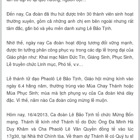
Đến nay, Ca đoàn đã thu hút được trên 30 thành viên sinh hoạt
thường xuyên, gồm cả những anh chị em bên ngoài nhưng rất
tâm đắc, gắn bó và yêu mến danh xưng Lê Bảo Tịnh.
Nhờ thế, ngày nay Ca đoàn hoạt động tương đối vững mạnh,
được tin tưởng phân công phục vụ trong các dịp lễ trọng đại của
Giáo phận như: Khai mạc Năm Đức Tin, Giáng Sinh, Phục Sinh,
Lễ truyền chức Linh mục, Phó tế, v.v…
Lễ thánh tử đạo Phaolô Lê Bảo Tịnh, Giáo hội mừng kính vào
ngày 6.4 hằng năm, thường trùng vào Mùa Chay Thánh hoặc
Mùa Phục Sinh; mùa mà lịch phụng vụ của Ca đoàn khá dày
đặc. Vì thế, năm nào Ca đoàn cũng mừng lễ muộn.
Hôm nay, 16/4/2013, Ca đoàn Lê Bảo Tịnh tổ chức Mừng Bổn
mạng. Thánh lễ kính nhớ Thánh tổ do Đức Ông Đa Minh Hà
Duy Khâm và Cha Phaolô Lê Văn Quyền đồng tế vào lúc
17g30, tại Nhà thờ Chính tòa. Về tham dự Thánh lễ có Quý tu sĩ