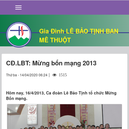
GIỚI THIỆU
TIN TỨC
SỐNG ĐẠO
Gia Đình LÊ BẢO TỊNH BAN
CHUYỆN NHÀ
MÊ THUỘT
QUÁN VĂN
THƯ GIÃN
CĐ.LBT: Mừng bổn mạng 2013
|
Thứ ba - 14/04/2020 06:24
1515
Hôm nay, 16/4/2013, Ca đoàn Lê Bảo Tịnh tổ chức Mừng
Bổn mạng.