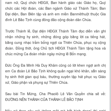
nam nữ, Quý chức HĐGX, Ban hành giáo các Giáo họ, Quý
chức các Hội đoàn, các Ban ngành Giáo xứ Thánh Tâm; Ban
Đại diện, Ban Biên tập và anh em miền Banmêthuột thuộc Gia
đình Lê Bảo Tịnh cùng đông đảo cộng đoàn dân Chúa.
Trước Thánh lễ, Đại diện HĐGX Thánh Tâm đọc diễn văn ghi
nhận những hy sinh, những đóng góp bằng lời ca tiếng hát,
bằng cung nhạc trầm bổng ngợi ca Thiên Chúa, phục vụ cộng
đoàn. Đồng thời, ông Chủ tịch HĐGX Thánh Tâm tặng hoa và
chúc mừng Ca đoàn nhân ngày mừng lễ Bổn mạng.
Đức Ông Đa Minh Hà Duy Khâm cũng có lời khen ngợi anh chị
em Ca đoàn Lê Bảo Tịnh không quản ngại khó khăn, sẵn sàng
hy sinh thời gian quý báu, thường xuyên tập hát phục vụ Giáo
xứ, Giáo phận và phụng sự Thiên Chúa.
Sau bài Tin Mừng, Cha Phaolô Lê Văn Quyền chia sẻ về:
ÐƯỜNG NÊN THÁNH CỦA THÁNH LÊ BẢO TỊNH
Nếu cứ theo câu nói “trông mặt mà bắt hình dong” thì ngài