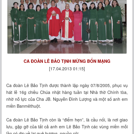
CA ĐOÀN LÊ BẢO TỊNH MỪNG BỔN MẠNG
[17.04.2013 01:15]
Ca đoàn Lê Bảo Tịnh được thành lập ngày 07/8/2005, phục vụ
hát lễ 16g chiều Chúa nhật hàng tuần tại Nhà thờ Chính tòa,
nhờ nỗ lực của Cha JB. Nguyễn Đình Lượng và một số anh em
miền Banmêthuột.
Ca đoàn Lê Bảo Tịnh còn là “điểm hẹn”, là cầu nối, là nơi giao
lưu, gặp gỡ của tất cả anh em Lê Bảo Tịnh các vùng miền mỗi
lần có dịp về lại quê hương, nguồn cội…