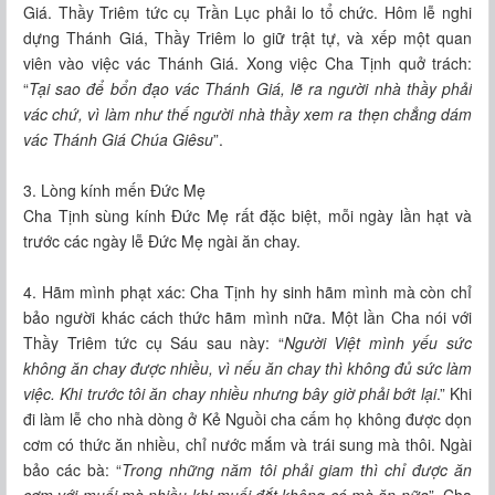
Giá. Thầy Triêm tức cụ Trần Lục phải lo tổ chức. Hôm lễ nghi
dựng Thánh Giá, Thầy Triêm lo giữ trật tự, và xếp một quan
viên vào việc vác Thánh Giá. Xong việc Cha Tịnh quở trách:
“
Tại sao để bổn đạo vác Thánh Giá, lẽ ra người nhà thầy phải
vác chứ, vì làm như thế người nhà thầy xem ra thẹn chẳng dám
vác Thánh Giá Chúa Giêsu
”.
3. Lòng kính mến Ðức Mẹ
Cha Tịnh sùng kính Ðức Mẹ rất đặc biệt, mỗi ngày lần hạt và
trước các ngày lễ Ðức Mẹ ngài ăn chay.
4. Hãm mình phạt xác: Cha Tịnh hy sinh hãm mình mà còn chỉ
bảo người khác cách thức hãm mình nữa. Một lần Cha nói với
Thầy Triêm tức cụ Sáu sau này: “
Người Việt mình yếu sức
không ăn chay được nhiều, vì nếu ăn chay thì không đủ sức làm
việc. Khi trước tôi ăn chay nhiều nhưng bây giờ phải bớt lại
.” Khi
đi làm lễ cho nhà dòng ở Kẻ Nguồi cha cấm họ không được dọn
cơm có thức ăn nhiều, chỉ nước mắm và trái sung mà thôi. Ngài
bảo các bà: “
Trong những năm tôi phải giam thì chỉ được ăn