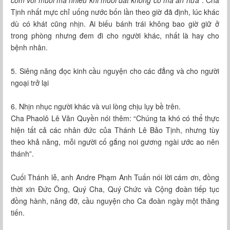
cơm với muối mà nhiều khi muối đắt không có mà ăn nữa
”. Cha
Tịnh nhất mực chỉ uống nước bốn lần theo giờ đã định, lúc khác
dù có khát cũng nhịn. Ai biếu bánh trái không bao giờ giữ ở
trong phòng nhưng đem đi cho người khác, nhất là hay cho
bệnh nhân.
5. Siêng năng đọc kinh cầu nguyện cho các đẳng và cho người
ngoại trở lại
6. Nhịn nhục người khác và vui lòng chịu lụy bề trên.
Cha Phaolô Lê Văn Quyền nói thêm: “Chúng ta khó có thể thực
hiện tất cả các nhân đức của Thánh Lê Bảo Tịnh, nhưng tùy
theo khả năng, mỗi người cố gắng noi gương ngài ước ao nên
thánh”.
Cuối Thánh lễ, anh Andre Phạm Anh Tuấn nói lời cám ơn, đồng
thời xin Đức Ông, Quý Cha, Quý Chức và Cộng đoàn tiếp tục
đồng hành, nâng đỡ, cầu nguyện cho Ca đoàn ngày một thăng
tiến.