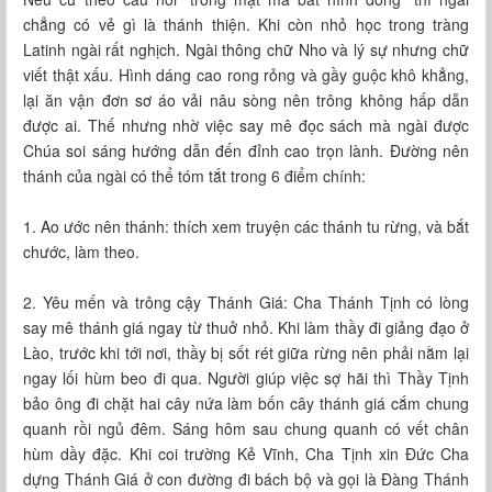
chẳng có vẻ gì là thánh thiện. Khi còn nhỏ học trong tràng
Latinh ngài rất nghịch. Ngài thông chữ Nho và lý sự nhưng chữ
viết thật xấu. Hình dáng cao rong rỏng và gầy guộc khô khẳng,
lại ăn vận đơn sơ áo vải nâu sòng nên trông không hấp dẫn
được ai. Thế nhưng nhờ việc say mê đọc sách mà ngài được
Chúa soi sáng hướng dẫn đến đỉnh cao trọn lành. Ðường nên
thánh của ngài có thể tóm tắt trong 6 điểm chính:
1. Ao ước nên thánh: thích xem truyện các thánh tu rừng, và bắt
chước, làm theo.
2. Yêu mến và trông cậy Thánh Giá: Cha Thánh Tịnh có lòng
say mê thánh giá ngay từ thuở nhỏ. Khi làm thầy đi giảng đạo ở
Lào, trước khi tới nơi, thầy bị sốt rét giữa rừng nên phải nằm lại
ngay lối hùm beo đi qua. Người giúp việc sợ hãi thì Thầy Tịnh
bảo ông đi chặt hai cây nứa làm bốn cây thánh giá cắm chung
quanh rồi ngủ đêm. Sáng hôm sau chung quanh có vết chân
hùm dầy đặc. Khi coi trường Kẻ Vĩnh, Cha Tịnh xin Đức Cha
dựng Thánh Giá ở con đường đi bách bộ và gọi là Đàng Thánh