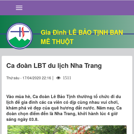
GIỚI THIỆU
TIN TỨC
SỐNG ĐẠO
Gia Đình LÊ BẢO TỊNH BAN
CHUYỆN NHÀ
MÊ THUỘT
QUÁN VĂN
THƯ GIÃN
Ca đoàn LBT du lịch Nha Trang
|
Thứ sáu - 17/04/2020 22:16
1511
Vào mùa hè, Ca đoàn Lê Bảo Tịnh thường tổ chức đi du
lịch để gia đình các ca viên có dịp cùng nhau vui chơi,
khám phá vẻ đẹp của quê hương đất nước. Năm nay, Ca
đoàn chọn điểm đến là Nha Trang, khởi hành lúc 4 giờ
sáng ngày 03.8.