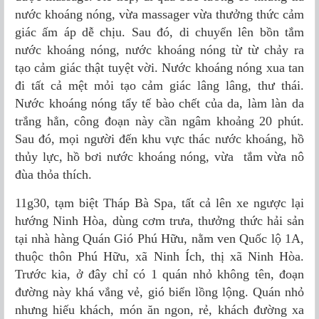
nước khoáng nóng, vừa massager vừa thưởng thức cảm
giác ấm áp dễ chịu. Sau đó, di chuyển lên bồn tắm
nước khoáng nóng, nước khoáng nóng từ từ chảy ra
tạo cảm giác thật tuyệt vời. Nước khoáng nóng xua tan
đi tất cả mệt mỏi tạo cảm giác lâng lâng, thư thái.
Nước khoáng nóng tẩy tế bào chết của da, làm làn da
trắng hẳn, công đoạn này cần ngâm khoảng 20 phút.
Sau đó, mọi người đến khu vực thác nước khoáng, hồ
thủy lực, hồ bơi nước khoáng nóng, vừa tắm vừa nô
đùa thỏa thích.
11g30, tạm biệt Tháp Bà Spa, tất cả lên xe ngược lại
hướng Ninh Hòa, dùng cơm trưa, thưởng thức hải sản
tại nhà hàng Quán Gió Phú Hữu, nằm ven Quốc lộ 1A,
thuộc thôn Phú Hữu, xã Ninh Ích, thị xã Ninh Hòa.
Trước kia, ở đây chỉ có 1 quán nhỏ không tên, đoạn
đường này khá vắng vẻ, gió biển lồng lộng. Quán nhỏ
nhưng hiếu khách, món ăn ngon, rẻ, khách đường xa