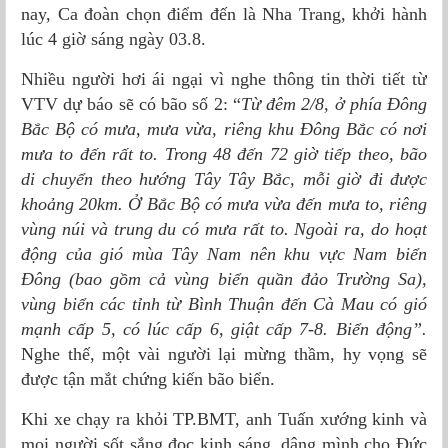
nay, Ca đoàn chọn điểm đến là Nha Trang, khởi hành
lúc 4 giờ sáng ngày 03.8.
Nhiều người hơi ái ngại vì nghe thông tin thời tiết từ
VTV dự báo sẽ có bão số 2: “
Từ đêm 2/8, ở phía Đông
Bắc Bộ có mưa, mưa vừa, riêng khu Đông Bắc có nơi
mưa to đến rất to. Trong 48 đến 72 giờ tiếp theo, bão
di chuyển theo hướng Tây Tây Bắc, mỗi giờ đi được
khoảng 20km. Ở Bắc Bộ có mưa vừa đến mưa to, riêng
vùng núi và trung du có mưa rất to. Ngoài ra, do hoạt
động của gió mùa Tây Nam nên khu vực Nam biển
Đông (bao gồm cả vùng biển quần đảo Trường Sa),
vùng biển các tỉnh từ Bình Thuận đến Cà Mau có gió
mạnh cấp 5, có lúc cấp 6, giật cấp 7-8. Biển động”.
Nghe thế, một vài người lại mừng thầm, hy vọng sẽ
được tận mắt chứng kiến bão biển.
Khi xe chạy ra khỏi TP.BMT, anh Tuấn xướng kinh và
mọi người sốt sắng đọc kinh sáng, dâng mình cho Đức