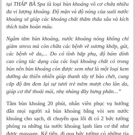
tại THÁP BÀ Spa là loại bùn khoáng vô cơ chứa nhiều
đa vi lượng khoáng. Độ mặn và độ nóng của suối nước
khoáng sẽ giúp các khoáng chất thẩm thấu sâu và kích
thích tuần hoàn máu.
Ngâm tắm bùn khoáng, nước khoáng nóng không chỉ
giảm stress mà còn chữa các bệnh về xương khớp, gút,
các bệnh về da,... Do có tính hấp phụ, độ bám dính
cao cùng tác dụng của các loại khoáng chất có trong
bùn nên bùn khoáng còn được xem như là một loại kem
dưỡng da thiên nhiên giúp thanh tẩy tế bào chết, cung
cấp độ ẩm đem lại sự tươi trẻ mềm mượt cho làn da,
giúp cơ thể thoải mái, nhẹ nhàng đầy hưng phấn...”
Tắm bùn khoảng 20 phút, nhân viên phục vụ hướng
dẫn mọi người xả bùn khoáng bằng vòi sen nước
khoáng cho sạch, di chuyển qua lối đi có 2 bức tường
phóng ra những tia nước khoáng lạnh làm cơ thể như
được massage. Kế tiếp, đi qua bức tường có những tia