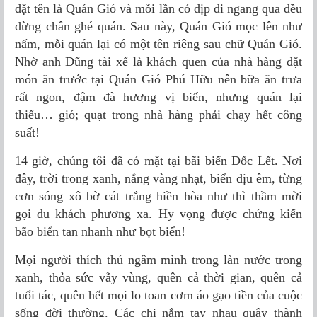
đặt tên là Quán Gió và mỗi lần có dịp đi ngang qua đều
dừng chân ghé quán. Sau này, Quán Gió mọc lên như
nấm, mỗi quán lại có một tên riêng sau chữ Quán Gió.
Nhờ anh Dũng tài xế là khách quen của nhà hàng đặt
món ăn trước tại Quán Gió Phú Hữu nên bữa ăn trưa
rất ngon, đậm đà hương vị biển, nhưng quán lại
thiếu… gió; quạt trong nhà hàng phải chạy hết công
suất!
14 giờ, chúng tôi đã có mặt tại bãi biển Dốc Lết. Nơi
đây, trời trong xanh, nắng vàng nhạt, biển dịu êm, từng
cơn sóng xô bờ cát trắng hiền hòa như thì thầm mời
gọi du khách phương xa. Hy vọng được chứng kiến
bão biển tan nhanh như bọt biển!
Mọi người thích thú ngâm mình trong làn nước trong
xanh, thỏa sức vẫy vùng, quên cả thời gian, quên cả
tuổi tác, quên hết mọi lo toan cơm áo gạo tiền của cuộc
sống đời thường. Các chị nắm tay nhau quây thành