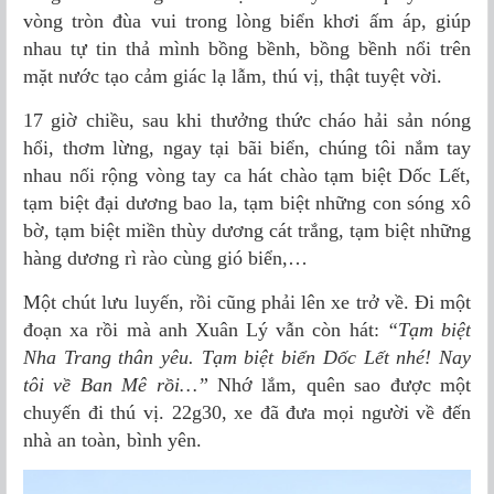
vòng tròn đùa vui trong lòng biển khơi ấm áp, giúp
nhau tự tin thả mình bồng bềnh, bồng bềnh nổi trên
mặt nước tạo cảm giác lạ lẫm, thú vị, thật tuyệt vời.
17 giờ chiều, sau khi thưởng thức cháo hải sản nóng
hổi, thơm lừng, ngay tại bãi biển, chúng tôi nắm tay
nhau nối rộng vòng tay ca hát chào tạm biệt Dốc Lết,
tạm biệt đại dương bao la, tạm biệt những con sóng xô
bờ, tạm biệt miền thùy dương cát trắng, tạm biệt những
hàng dương rì rào cùng gió biển,…
Một chút lưu luyến, rồi cũng phải lên xe trở về. Đi một
đoạn xa rồi mà anh Xuân Lý vẫn còn hát:
“Tạm biệt
Nha Trang thân yêu. Tạm biệt biển Dốc Lết nhé! Nay
tôi về Ban Mê rồi…”
Nhớ lắm, quên sao được một
chuyến đi thú vị. 22g30, xe đã đưa mọi người về đến
nhà an toàn, bình yên.