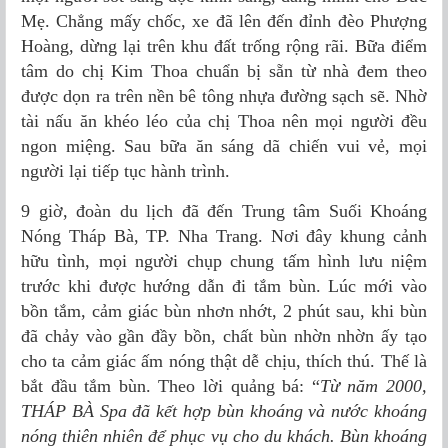
Mẹ. Chẳng mấy chốc, xe đã lên đến đỉnh đèo Phượng
Hoàng, dừng lại trên khu đất trống rộng rãi. Bữa điểm
tâm do chị Kim Thoa chuẩn bị sẵn từ nhà đem theo
được dọn ra trên nền bê tông nhựa đường sạch sẽ. Nhờ
tài nấu ăn khéo léo của chị Thoa nên mọi người đều
ngon miệng. Sau bữa ăn sáng dã chiến vui vẻ, mọi
người lại tiếp tục hành trình.
9 giờ, đoàn du lịch đã đến Trung tâm Suối Khoáng
Nóng Tháp Bà, TP. Nha Trang. Nơi đây khung cảnh
hữu tình, mọi người chụp chung tấm hình lưu niệm
trước khi được hướng dẫn đi tắm bùn. Lúc mới vào
bồn tắm, cảm giác bùn nhơn nhớt, 2 phút sau, khi bùn
đã chảy vào gần đầy bồn, chất bùn nhờn nhờn ấy tạo
cho ta cảm giác ấm nóng thật dễ chịu, thích thú. Thế là
bắt đầu tắm bùn. Theo lời quảng bá: “
Từ năm 2000,
THÁP BÀ Spa đã kết hợp bùn khoáng và nước khoáng
nóng thiên nhiên để phục vụ cho du khách. Bùn khoáng