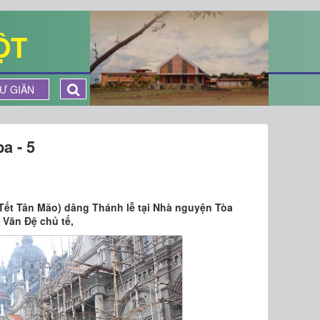
ỘT
Ư GIÃN
a - 5
 Tết Tân Mão) dâng Thánh lễ tại Nhà nguyện Tòa
Văn Đệ chủ tế,