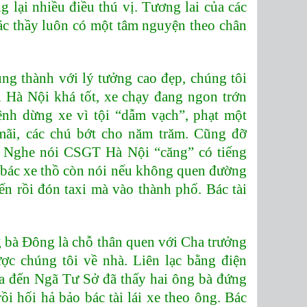
g lại nhiều điều thú vị. Tương lai của các
ác thầy luôn có một tâm nguyện theo chân
rung thành với lý tưởng cao đẹp, chúng tôi
 Hà Nội khá tốt, xe chạy đang ngon trớn
nh dừng xe vì tội “dẫm vạch”, phạt một
mãi, các chú bớt cho năm trăm. Cũng đỡ
n. Nghe nói CSGT Hà Nội “căng” có tiếng
bác xe thồ còn nói nếu không quen đường
bến rồi đón taxi mà vào thành phố. Bác tài
g bà Đông là chỗ thân quen với Cha trưởng
ợc chúng tôi về nhà. Liên lạc bằng điện
ừa đến Ngã Tư Sở đã thấy hai ông bà đứng
ồi hối hả bảo bác tài lái xe theo ông. Bác