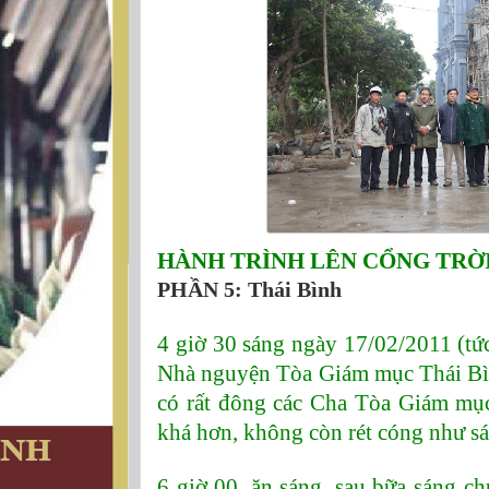
HÀNH TRÌNH LÊN CỔNG TRỜI
PHẦN 5: Thái Bình
4 giờ 30 sáng ngày 17/02/2011 (tứ
Nhà nguyện Tòa Giám mục Thái Bìn
có rất đông các Cha Tòa Giám mục
khá hơn, không còn rét cóng như sá
6 giờ 00, ăn sáng, sau bữa sáng c