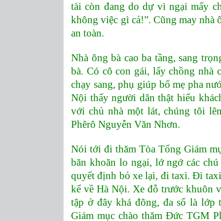
tài còn đang do dự vì ngại mấy c
không việc gì cả!”. Cũng may nhà 
an toàn.
Nhà ông bà cao ba tầng, sang trọn
bà. Có cô con gái, lấy chồng nhà 
chạy sang, phụ giúp bố mẹ pha nướ
Nội thấy người dân thật hiếu khách
với chủ nhà một lát, chúng tôi
Phêrô Nguyễn Văn Nhơn.
Nói tới đi thăm Tòa Tổng Giám mục
băn khoăn lo ngại, lớ ngớ các ch
quyết định bỏ xe lại, đi taxi. Đi tax
kể về Hà Nội. Xe đỗ trước khuôn v
tập ở đây khá đông, đa số là lớp
Giám mục chào thăm Đức TGM Ph