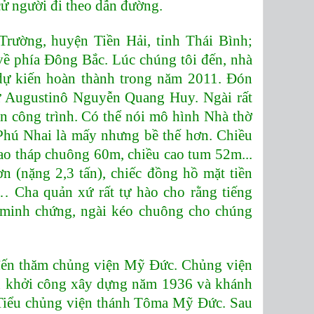
ử người đi theo dẫn đường.
rường, huyện Tiền Hải, tỉnh Thái Bình;
 phía Đông Bắc. Lúc chúng tôi đến, nhà
dự kiến hoàn thành trong năm 2011. Đón
xứ Augustinô Nguyễn Quang Huy. Ngài rất
n công trình. Có thể nói mô hình Nhà thờ
hú Nhai là mấy nhưng bề thế hơn. Chiều
ao tháp chuông 60m, chiều cao tum 52m...
 (nặng 2,3 tấn), chiếc đồng hồ mặt tiền
 Cha quản xứ rất tự hào cho rằng tiếng
minh chứng, ngài kéo chuông cho chúng
 đến thăm chủng viện Mỹ Đức. Chủng viện
 khởi công xây dựng năm 1936 và khánh
à Tiểu chủng viện thánh Tôma Mỹ Đức. Sau