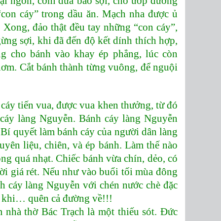
loại ngon, cơm dừa bào sợi, cho ướp đường
“con cáy” trong dầu ăn. Mạch nha được ủ
. Xong, đảo thật đều tay những “con cáy”,
ừng sợi, khi đã đến độ kết dính thích hợp,
ng cho bánh vào khay ép phẳng, lúc còn
thơm. Cắt bánh thành từng vuông, để nguội
cáy tiến vua, được vua khen thưởng, từ đó
 cáy làng Nguyễn. Bánh cáy làng Nguyễn
 Bí quyết làm bánh cáy của người dân làng
yên liệu, chiên, và ép bánh. Làm thế nào
ng quá nhạt. Chiếc bánh vừa chín, dẻo, có
trời giá rét. Nếu như vào buổi tối mùa đông
h cáy làng Nguyễn với chén nước chè đặc
có khi… quên cả đường về!!!
nhà thờ Bác Trạch là một thiếu sót. Đức