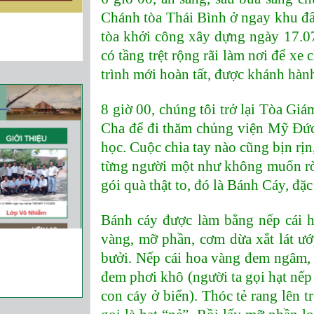
Chánh tòa Thái Bình ở ngay khu đ
tòa khởi công xây dựng ngày 17.07
có tầng trệt rộng rãi làm nơi để xe
trình mới hoàn tất, được khánh hàn
8 giờ 00, chúng tôi trở lại Tòa Gi
Cha để đi thăm chủng viện Mỹ Đức
học. Cuộc chia tay nào cũng bịn rị
từng người một như không muốn rờ
gói quà thật to, đó là Bánh Cáy, đặ
Bánh cáy được làm bằng nếp cái h
vàng, mỡ phần, cơm dừa xắt lát ư
bưởi. Nếp cái hoa vàng đem ngâm, t
đem phơi khô (người ta gọi hạt nếp
con cáy ở biển). Thóc tẻ rang lên 