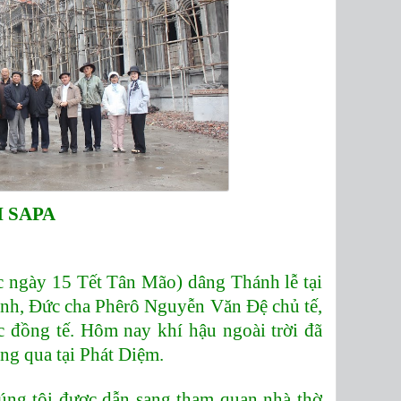
 SAPA
c ngày 15 Tết Tân Mão) dâng Thánh lễ tại
h, Đức cha Phêrô Nguyễn Văn Đệ chủ tế,
 đồng tế. Hôm nay khí hậu ngoài trời đã
ng qua tại Phát Diệm.
húng tôi được dẫn sang tham quan nhà thờ