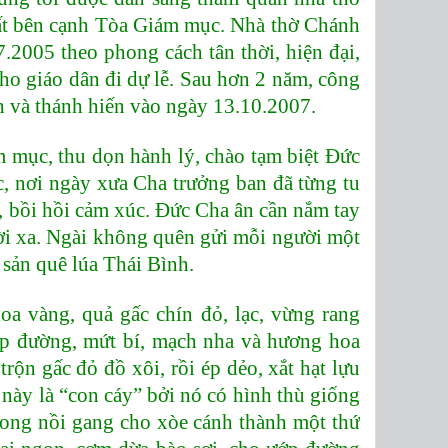
ất bên cạnh Tòa Giám mục. Nhà thờ Chánh
.2005 theo phong cách tân thời, hiện đại,
 cho giáo dân đi dự lễ. Sau hơn 2 năm, công
h và thánh hiến vào ngày 13.10.2007.
ám mục, thu dọn hành lý, chào tạm biệt Đức
, nơi ngày xưa Cha trưởng ban đã từng tu
n, bồi hồi cảm xúc. Đức Cha ân cần nắm tay
i xa. Ngài không quên gửi mỗi người một
c sản quê lúa Thái Bình.
oa vàng, quả gấc chín đỏ, lạc, vừng rang
ớp đường, mứt bí, mạch nha và hương hoa
rộn gấc đỏ đồ xôi, rồi ép dẻo, xắt hạt lựu
 này là “con cáy” bởi nó có hình thù giống
trong nồi gang cho xòe cánh thành một thứ