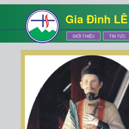
Gia Đình L
GIỚI THIỆU
TIN TỨC