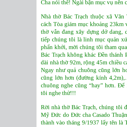
Cha nói thế! Ngài bận mục vụ nên c
Nhà thờ Bác Trạch thuộc xã Vân T
cách Tòa giám mục khoảng 23km về
thờ vẫn đang xây dựng dở dang, 
tiếp chúng tôi là linh mục quản 
phấn khởi, mời chúng tôi tham qua
Bác Trạch không khác Đền thánh P
dài nhà thờ 92m, rộng 45m chiều c
Ngay như quả chuông cũng lớn hơn
cũng lớn hơn (đường kính 4,2m),…
chuông nghe cũng “hay” hơn. Để 
tôi nghe thử!!!
Rời nhà thờ Bác Trạch, chúng tôi
Mỹ Đức do Đức cha Casado Thuận
thành vào tháng 9/1937 lấy tên l