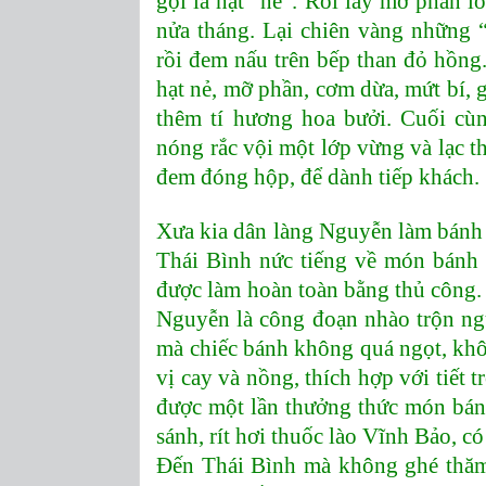
gọi là hạt “nẻ”. Rồi lấy mỡ phần 
nửa tháng. Lại chiên vàng những 
rồi đem nấu trên bếp than đỏ hồng
hạt nẻ, mỡ phần, cơm dừa, mứt bí, g
thêm tí hương hoa bưởi. Cuối cù
nóng rắc vội một lớp vừng và lạc 
đem đóng hộp, để dành tiếp khách.
Xưa kia dân làng Nguyễn làm bánh 
Thái Bình nức tiếng về món bánh
được làm hoàn toàn bằng thủ công.
Nguyễn là công đoạn nhào trộn ngu
mà chiếc bánh không quá ngọt, khô
vị cay và nồng, thích hợp với tiết 
được một lần thưởng thức món bán
sánh, rít hơi thuốc lào Vĩnh Bảo, 
Đến Thái Bình mà không ghé thăm 