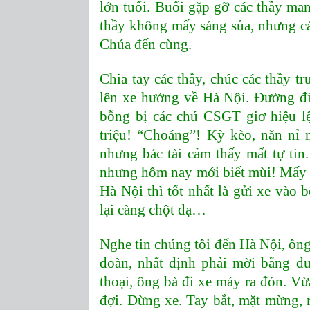
lớn tuổi. Buổi gặp gỡ các thầy man
thầy không mấy sáng sủa, nhưng c
Chúa đến cùng.
Chia tay các thầy, chúc các thầy t
lên xe hướng về Hà Nội. Đường đi
bỗng bị các chú CSGT giơ hiệu lệ
triệu! “Choáng”! Kỳ kèo, năn nỉ 
nhưng bác tài cảm thấy mất tự ti
nhưng hôm nay mới biết mùi! Mấy 
Hà Nội thì tốt nhất là gửi xe vào 
lại càng chột dạ…
Nghe tin chúng tôi đến Hà Nội, ôn
đoàn, nhất định phải mời bằng đư
thoại, ông bà đi xe máy ra đón. V
đợi. Dừng xe. Tay bắt, mặt mừng, r