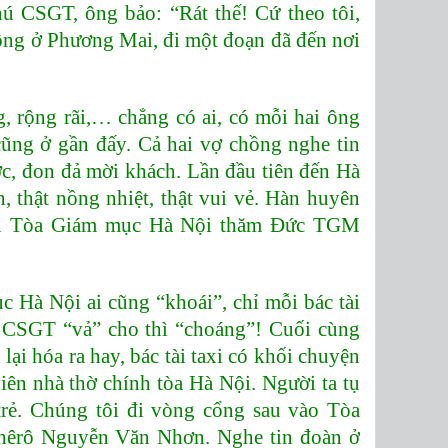
hú CSGT, ông bảo: “Rát thế! Cứ theo tôi,
ông ở Phương Mai, đi một đoạn đã đến nơi
g, rộng rãi,… chẳng có ai, có mỗi hai ông
cũng ở gần đấy. Cả hai vợ chồng nghe tin
c, đon đả mời khách. Lần đầu tiên đến Hà
, thật nồng nhiệt, thật vui vẻ. Hàn huyên
 lên Tòa Giám mục Hà Nội thăm Đức TGM
 Hà Nội ai cũng “khoái”, chỉ mỗi bác tài
ú CSGT “vả” cho thì “choáng”! Cuối cùng
i lại hóa ra hay, bác tài taxi có khối chuyện
iên nhà thờ chính tòa Hà Nội. Người ta tụ
 trẻ. Chúng tôi đi vòng cổng sau vào Tòa
êrô Nguyễn Văn Nhơn. Nghe tin đoàn ở