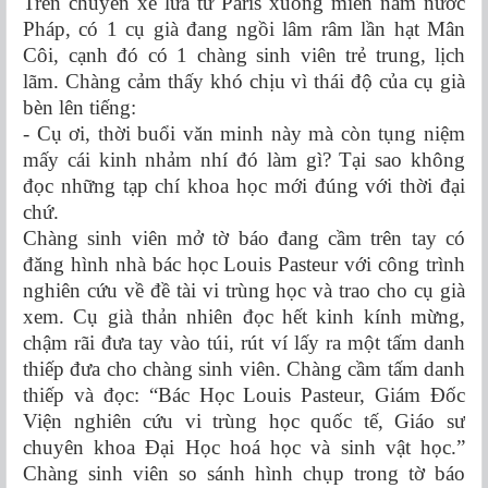
Trên chuyến xe lửa từ Paris xuống miền nam nước
Pháp, có 1 cụ già đang ngồi lâm râm lần hạt Mân
Côi, cạnh đó có 1 chàng sinh viên trẻ trung, lịch
lãm. Chàng cảm thấy khó chịu vì thái độ của cụ già
bèn lên tiếng:
- Cụ ơi, thời buổi văn minh này mà còn tụng niệm
mấy cái kinh nhảm nhí đó làm gì? Tại sao không
đọc những tạp chí khoa học mới đúng với thời đại
chứ.
Chàng sinh viên mở tờ báo đang cầm trên tay có
đăng hình nhà bác học Louis Pasteur với công trình
nghiên cứu về đề tài vi trùng học và trao cho cụ già
xem. Cụ già thản nhiên đọc hết kinh kính mừng,
chậm rãi đưa tay vào túi, rút ví lấy ra một tấm danh
thiếp đưa cho chàng sinh viên. Chàng cầm tấm danh
thiếp và đọc: “Bác Học Louis Pasteur, Giám Đốc
Viện nghiên cứu vi trùng học quốc tế, Giáo sư
chuyên khoa Đại Học hoá học và sinh vật học.”
Chàng sinh viên so sánh hình chụp trong tờ báo