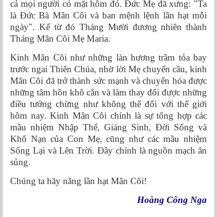
cả mọi người có mặt hôm đó. Ðức Mẹ đã xưng: "Ta
là Ðức Bà Mân Côi và ban mệnh lệnh lần hạt mỗi
ngày". Kể từ đó Tháng Mười đương nhiên thành
Tháng Mân Côi Mẹ Maria.
Kinh Mân Côi như những làn hương trầm tỏa bay
trước ngai Thiên Chúa, nhờ lời Mẹ chuyển cầu, kinh
Mân Côi đã trở thành sức mạnh và chuyển hóa được
những tâm hồn khô cằn và làm thay đổi được những
điều tưởng chừng như không thể đối với thế giới
hôm nay. Kinh Mân Côi chính là sự tổng hợp các
mầu nhiệm Nhập Thể, Giáng Sinh, Ðời Sống và
Khổ Nạn của Con Mẹ, cũng như các mầu nhiệm
Sống Lại và Lên Trời. Đây chính là nguồn mạch ân
sủng.
Chúng ta hãy năng lần hạt Mân Côi!
Hoàng Công Nga