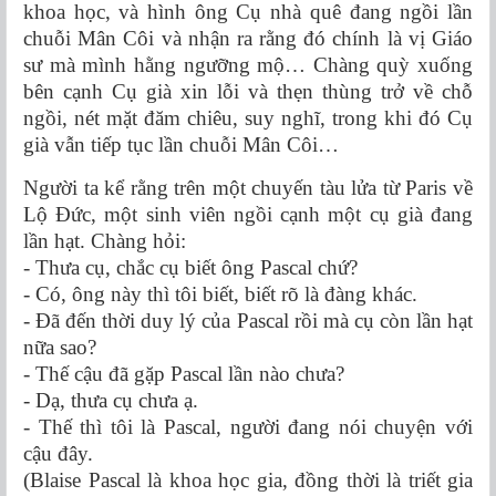
khoa học, và hình ông Cụ nhà quê đang ngồi lần
chuỗi Mân Côi và nhận ra rằng đó chính là vị Giáo
sư mà mình hằng ngưỡng mộ… Chàng quỳ xuống
bên cạnh Cụ già xin lỗi và thẹn thùng trở về chỗ
ngồi, nét mặt đăm chiêu, suy nghĩ, trong khi đó Cụ
già vẫn tiếp tục lần chuỗi Mân Côi…
Người ta kể rằng trên một chuyến tàu lửa từ Paris về
Lộ Đức, một sinh viên ngồi cạnh một cụ già đang
lần hạt. Chàng hỏi:
- Thưa cụ, chắc cụ biết ông Pascal chứ?
- Có, ông này thì tôi biết, biết rõ là đàng khác.
- Đã đến thời duy lý của Pascal rồi mà cụ còn lần hạt
nữa sao?
- Thế cậu đã gặp Pascal lần nào chưa?
- Dạ, thưa cụ chưa ạ.
- Thế thì tôi là Pascal, người đang nói chuyện với
cậu đây.
(Blaise Pascal là khoa học gia, đồng thời là triết gia