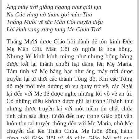
Áng mây trời giăng ngang như giải lụa
Nụ Cúc vàng nở thắm gọi mùa Thu
Tháng Mười về sắc Mân Côi huyền diệu
Lời kinh vang xưng tụng Mẹ Chúa Trời
Tháng Mười được Giáo hội dành để tôn kính Đức
Mẹ Mân Côi. Mân Côi có nghĩa là hoa hồng.
Những lời kinh kính mừng như những bông hồng
được kết lại thành chuỗi hạt dâng lên Mẹ Maria.
Tâm tình về Mẹ bàng bạc như áng mây trời được
truyền lại từ thời các thánh Tông đồ. Khi các Tông
đồ mệt mỏi trên đường sứ vụ quay trở về, các Ngài
lại đến với Mẹ để được nghe những lời vỗ về an ủi.
Có những điều không được ghi lại trong Thánh thư
nhưng được truyền lại với một niềm tin chất chứa
tình cảm sâu lắng, từ đó đến nay trong Giáo hội vẫn
luôn tồn tại truyền thống đến với Mẹ Maria, nhờ Mẹ
chuyển cầu lên Thiên Chúa. Mẹ luôn đồng hành
cùng với Giáo Hội và đã giúp Giáo hội trải qua