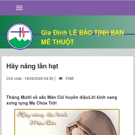
GIỚI THIỆU
TIN TỨC
SỐNG ĐẠO
Gia Đình LÊ BẢO TỊNH BAN
CHUYỆN NHÀ
MÊ THUỘT
QUÁN VĂN
THƯ GIÃN
Hãy năng lần hạt
|
Chủ nhật - 19/04/2020 04:35
1948
Tháng Mười về sắc Mân Côi huyền diệuLời kinh vang
xưng tụng Mẹ Chúa Trời