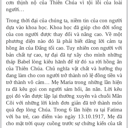
cơn thịnh nộ của Thiên Chúa vì tội lỗi của loài
người…
Trong thời đại của chúng ta, niềm tin của con người
dựa vào khoa học. Khoa học đã giúp cho đời sống
của con người được thay đổi và nâng cao. Về một
phương diện nào đó là phải biết dâng lời cảm tạ
hồng ân của Đấng tối cao. Tuy nhiên con người với
bản chất tự cao, tự đại đã tự xây cho mình những
tháp Babel lòng kiêu hãnh để từ đó xa rời hồng ân
của Thiên Chúa. Chủ nghĩa vật chất và hưởng thụ
đang làm cho con người trở thành nô lệ đồng tiền và
trở thành vô cảm… Mẹ Maria trong những lần hiện
ra đã kêu gọi con người sám hối, ăn năn. Lời kêu
gọi đó vẫn được lập lại thường xuyên và chuỗi Mân
Côi với những lời kinh đơn giản đã trở thành món
quà đẹp lòng Chúa. Trong 6 lần hiện ra tại Fatima
với ba trẻ, cao điểm vào ngày 13.10.1917, Mẹ đã
cho mặt trời quay cuồng trước sự chứng kiến của tất