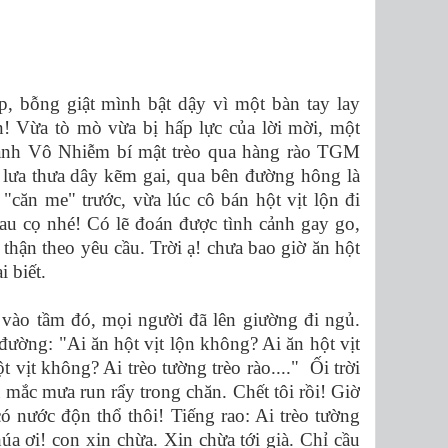
, bỗng giật mình bật dậy vì một bàn tay lay
n! Vừa tò mò vừa bị hấp lực của lời mời, một
 anh Vô Nhiễm bí mật trèo qua hàng rào TGM
, lưa thưa dây kẽm gai, qua bên đường hông là
"căn me" trước, vừa lúc cô bán hột vịt lộn đi
 rau cọ nhé! Có lẽ đoán được tình cảnh gay go,
 thận theo yêu cầu. Trời ạ! chưa bao giờ ăn hột
i biết.
 vào tầm đó, mọi người đã lên giường đi ngủ.
đường: "Ai ăn hột vịt lộn không? Ai ăn hột vịt
t vịt không? Ai trèo tường trèo rào...." Ối trời
 mắc mưa run rẩy trong chăn. Chết tôi rồi! Giờ
 nước độn thổ thôi! Tiếng rao: Ai trèo tường
húa ơi! con xin chừa. Xin chừa tới già. Chỉ cầu