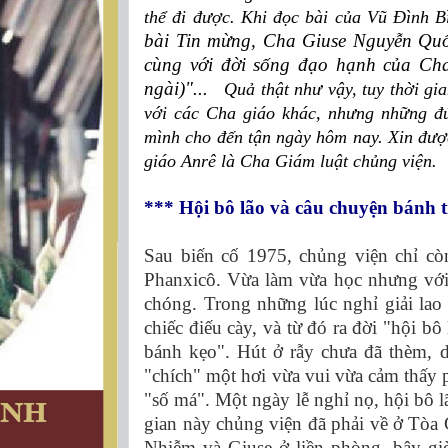
thể đi được. Khi đọc bài của Vũ Đình Bì
bài Tin mừng, Cha Giuse Nguyễn Quốc
cùng với đời sống đạo hạnh của Ch
ngài)"...
Quả thật như vậy, tuy thời gi
với các Cha giáo khác, nhưng những đứ
mình cho đến tận ngày hôm nay. Xin được
giáo Anrê là Cha Giám luật chủng viện.
***
Hội bô lão và câu chuyện bánh 
Sau biến cố 1975, chủng viện chỉ cò
Phanxicô. Vừa làm vừa học nhưng với 
chóng. Trong những lúc nghỉ giải lao
chiếc điếu cày, và từ đó ra đời "hội 
bánh kẹo". Hút ở rẫy chưa đã thèm, 
"chích" một hơi vừa vui vừa cảm thấy 
"số má". Một ngày lễ nghỉ nọ, hội bô 
gian này chủng viện đã phải về ở Tòa
Nhiễm và Giuse ở liền phòng, bây gi