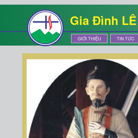
Gia Đình L
GIỚI THIỆU
TIN TỨC