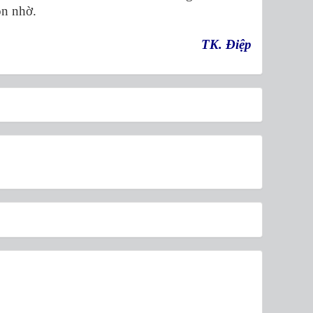
on nhờ.
TK. Điệp