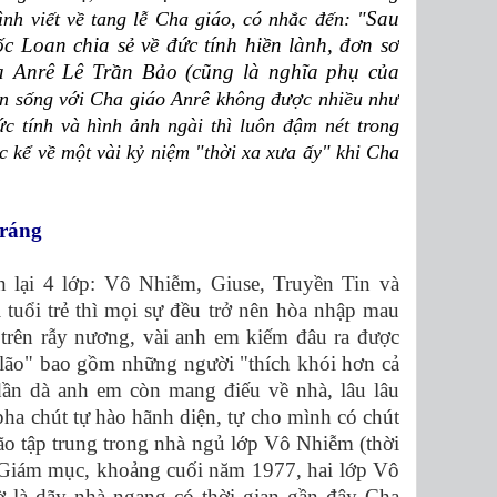
Sau
nh viết về tang lễ Cha giáo, có nhắc đến: "
 Loan chia sẻ về đức tính hiền lành, đơn sơ
a Anrê Lê Trần Bảo (cũng là nghĩa phụ của
an sống với Cha giáo Anrê không được nhiều như
c tính và hình ảnh ngài thì luôn đậm nét trong
 kể về một vài kỷ niệm "thời xa xưa ấy" khi Cha
tráng
n lại 4 lớp: Vô Nhiễm, Giuse, Truyền Tin và
tuổi trẻ thì mọi sự đều trở nên hòa nhập mau
 trên rẫy nương, vài anh em kiếm đâu ra được
bô lão" bao gồm những người "thích khói hơn cả
dần dà anh em còn mang điếu về nhà, lâu lâu
pha chút tự hào hãnh diện, tự cho mình có chút
lão tập trung trong nhà ngủ lớp Vô Nhiễm (thời
 Giám mục, khoảng cuối năm 1977, hai lớp Vô
ờ là dãy nhà ngang có thời gian gần đây Cha