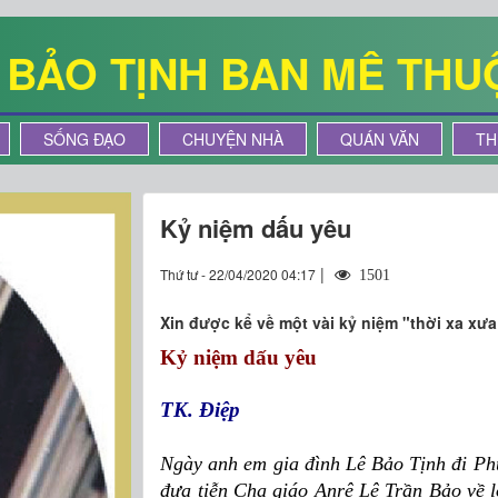
Ê BẢO TỊNH BAN MÊ THU
SỐNG ĐẠO
CHUYỆN NHÀ
QUÁN VĂN
TH
Kỷ niệm dấu yêu
|
Thứ tư - 22/04/2020 04:17
1501
Xin được kể về một vài kỷ niệm "thời xa xưa
Kỷ niệm dấu yêu
TK. Điệp
Ngày anh em gia đình Lê Bảo Tịnh đi Ph
đưa tiễn Cha giáo Anrê Lê Trần Bảo về l