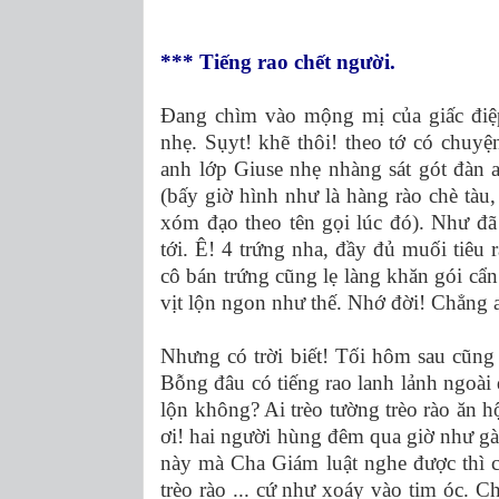
*** Tiếng rao chết người.
Đang chìm vào mộng mị của giấc điệp
nhẹ. Sụyt! khẽ thôi! theo tớ có chuyệ
anh lớp Giuse nhẹ nhàng sát gót đàn
(bấy giờ hình như là hàng rào chè tàu
xóm đạo theo tên gọi lúc đó). Như đã 
tới. Ê! 4 trứng nha, đầy đủ muối tiêu
cô bán trứng cũng lẹ làng khăn gói cẩn
vịt lộn ngon như thế. Nhớ đời! Chẳng a
Nhưng có trời biết! Tối hôm sau cũng
Bỗng đâu có tiếng rao lanh lảnh ngoài 
lộn không? Ai trèo tường trèo rào ăn hộ
ơi! hai người hùng đêm qua giờ như gà
này mà Cha Giám luật nghe được thì có
trèo rào ... cứ như xoáy vào tim óc. C