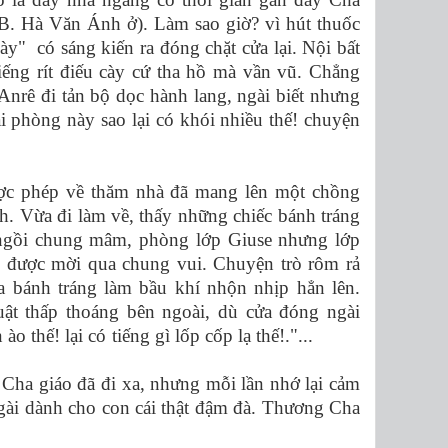
. Hà Văn Ánh ở). Làm sao giờ? vì hút thuốc
ày" có sáng kiến ra đóng chặt cửa lại. Nội bất
tiếng rít điếu cày cứ tha hồ mà vần vũ. Chẳng
 Anrê đi tản bộ dọc hành lang, ngài biết nhưng
cái phòng này sao lại có khói nhiều thế! chuyện
ược phép về thăm nhà đã mang lên một chồng
nh. Vừa đi làm về, thấy những chiếc bánh tráng
 ngồi chung mâm, phòng lớp Giuse nhưng lớp
 được mời qua chung vui. Chuyện trò rôm rả
a bánh tráng làm bầu khí nhộn nhịp hẳn lên.
ật thấp thoáng bên ngoài, dù cửa đóng ngài
n ào thế! lại có tiếng gì lốp cốp lạ thế!."...
 Cha giáo đã đi xa, nhưng mỗi lần nhớ lại cảm
ngài dành cho con cái thật đậm đà. Thương Cha