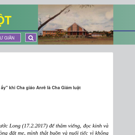
ỘT
Ư GIÃN
 ấy" khi Cha giáo Anrê là Cha Giám luật
ước Long (17.2.2017) để thăm viếng, đọc kinh và
òng đất mẹ, mình thật buồn và nuối tiếc vì không