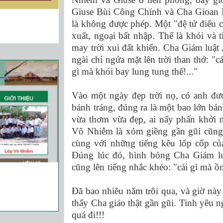
Giuse Bùi Công Chính và Cha Gioan B
là không được phép. Một "đệ tử điếu c
xuất, ngoại bất nhập. Thế là khói và 
may trời xui đất khiến. Cha Giám luật
ngài chỉ ngửa mặt lên trời than thở: "
gì mà khói bay lung tung thế!..."
Vào một ngày đẹp trời nọ, có anh đ
bánh tráng, đúng ra là một bao lớn bá
vừa thơm vừa đẹp, ai nấy phấn khởi
Vô Nhiễm là xóm giềng gần gũi cũng
cùng với những tiếng kêu lốp cốp củ
Đúng lúc đó, hình bóng Cha Giám lu
cũng lên tiếng nhắc khéo: "cái gì mà ồ
Đã bao nhiêu năm trôi qua, và giờ này
thấy Cha giáo thật gần gũi. Tinh yêu 
quá đi!!!