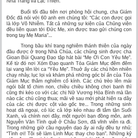
Nha Trang và Lạc Thiện.
Buổi tối đầu tiên nơi phòng hội chung, cha Giám
Đốc đã nói với 60 anh em chúng tôi: “Các con được gọi
là lớp Vô Nhiễm. Tất cả những sự kiện của Chủng viện
đều liên quan tới Đức Mẹ, xin được trao gửi chúng con
trong tay Mẹ Maria”...
Trong bầu khí trang nghiêm thánh thiện của ngày
đầu được ở trong Nhà Chúa, các chủng sinh được cha
Gioan Bùi Quang Đạo tập hát bài “Mẹ Ơi Con Yêu Mẹ”.
Kể từ đó nơi Xóm Đạo quanh Tòa Giám Mục đêm đêm
lại vang lên lời ca “Yêu Mẹ”. Thuở ấy các chú hồn nhiên
chạy nhảy, lục lọi và khám phá những góc bí ẩn của Tòa
Giám Mục thâm nghiêm cổ kính. Các chú trèo lên mái
ngói bắt tổ chim non, chiều chiều không chơi banh thì
cũng thi kéo co với các chị Nữ Vương Hòa Bình mà lần
nào các chú cũng thua; mãi về sau mới phát hiện ra dây
của các chị được cột vào gốc tre... Trong những sinh
hoạt dã ngoại, có lúc cả lớp kéo nhau đi tắm tận Suối
Xanh, và chính nơi đây, một người bạn đồng môn, anh
Nguyễn Văn Tình quê ở Châu Sơn, đã vĩnh viễn ra đi.
Trong những giờ cầu nguyện dạo ấy ai nấy đều tự nhủ:
“Tình ơi! Tôi sẽ làm Linh Mục thay cho bạn”. Những kỷ