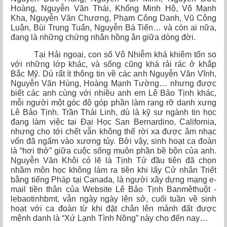
Hoàng, Nguyễn Văn Thái, Khổng Minh Hộ, Võ Mạnh
Kha, Nguyễn Văn Chương, Phạm Công Danh, Vũ Công
Luận, Bùi Trung Tuấn, Nguyễn Bá Tiến… và còn ai nữa,
đang là những chứng nhân hồng ân giữa dòng đời.
Tại Hải ngoại, con số Vô Nhiễm khá khiêm tốn so
với những lớp khác, và sống cũng khá rải rác ở khắp
Bắc Mỹ. Dù rất ít thông tin về các anh Nguyễn Văn Vĩnh,
Nguyễn Văn Hùng, Hoàng Mạnh Tường… nhưng được
biết các anh cùng với nhiều anh em Lê Bảo Tịnh khác,
mỗi người một góc độ góp phần làm rạng rỡ danh xưng
Lê Bảo Tịnh. Trần Thái Linh, dù là kỹ sư ngành tin học
đang làm việc tại Đại Học San Bernardino, California,
nhưng cho tới chết vẫn không thể rời xa được âm nhạc
vốn đã ngấm vào xương tủy. Bởi vậy, sinh hoạt ca đoàn
là “hơi thở” giữa cuộc sống muôn phần bề bộn của anh.
Nguyễn Văn Khôi có lẽ là Tịnh Tử đầu tiên đã chọn
nhầm môn học không làm ra tiền khi lấy Cử nhân Triết
bằng tiếng Pháp tại Canada, là người xây dựng mạng e-
mail tiền thân của Website Lê Bảo Tịnh Banmêthuột -
lebaotinhbmt, vẫn ngày ngày lên sở, cuối tuần về sinh
hoạt với ca đoàn từ khi đặt chân lên mảnh đất được
mệnh danh là “Xứ Lạnh Tình Nồng” này cho đến nay…