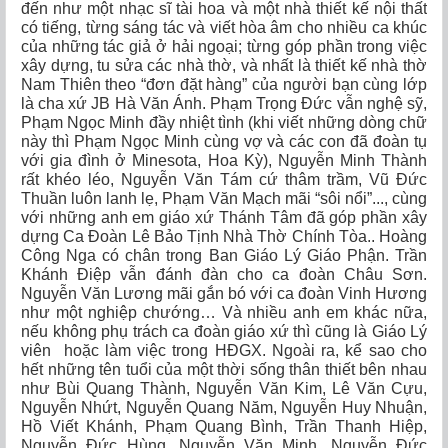
đến như một nhạc sĩ tài hoa và một nhà thiết kế nội thất
có tiếng, từng sáng tác và viết hòa âm cho nhiều ca khúc
của những tác giả ở hải ngoại; từng góp phần trong việc
xây dựng, tu sửa các nhà thờ, và nhất là thiết kế nhà thờ
Nam Thiên theo “đơn đặt hàng” của người bạn cùng lớp
là cha xứ JB Hà Văn Ánh. Phạm Trọng Đức vẫn nghệ sỹ,
Phạm Ngọc Minh đầy nhiệt tình (khi viết những dòng chữ
này thì Phạm Ngọc Minh cùng vợ và các con đã đoàn tụ
với gia đình ở Minesota, Hoa Kỳ), Nguyễn Minh Thành
rất khéo léo, Nguyễn Văn Tám cứ thâm trầm, Vũ Đức
Thuần luôn lanh lẹ, Phạm Văn Mạch mãi “sôi nổi”..., cùng
với những anh em giáo xứ Thánh Tâm đã góp phần xây
dựng Ca Đoàn Lê Bảo Tịnh Nhà Thờ Chính Tòa.. Hoàng
Công Nga có chân trong Ban Giáo Lý Giáo Phận. Trần
Khánh Điệp vẫn đánh đàn cho ca đoàn Châu Sơn.
Nguyễn Văn Lương mãi gắn bó với ca đoàn Vinh Hương
như một nghiệp chướng… Và nhiều anh em khác nữa,
nếu không phụ trách ca đoàn giáo xứ thì cũng là Giáo Lý
viên hoặc làm việc trong HĐGX. Ngoài ra, kể sao cho
hết những tên tuổi của một thời sống thân thiết bên nhau
như Bùi Quang Thành, Nguyễn Văn Kim, Lê Văn Cựu,
Nguyễn Nhứt, Nguyễn Quang Năm, Nguyễn Huy Nhuận,
Hồ Viết Khánh, Phạm Quang Bình, Trần Thanh Hiệp,
Nguyễn Đức Hùng, Nguyễn Văn Minh, Nguyễn Đức