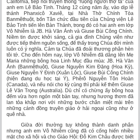
California, tiếp nối truyền thống “ruộng người thợ ta” của
anh em Lê Bảo Tịnh. Tháng 12 cùng năm ấy, vào dịp lễ
thánh Phanxicô Xaviê, tại Nhà Thờ Chính Tòa
Banmêthuột, bốn Tân chức đầu tiên của Chủng viện Lê
Bảo Tịnh tiến lên Bàn Thánh, trong đó có hai anh em lớp
Vô Nhiễm là JB. Hà Văn Ánh và Giuse Bùi Công Chính.
Niềm tin được khởi sáng, cả gia đình Chủng viện như
được tiếp thêm nguồn sống, để thấy trong Chúa đời mình
luôn có ý nghĩa. Cảm tạ Chúa đã đoái thương phận hèn
tôi tớ. Cho đến hôm nay, lớp Vô Nhiễm đã dâng lên Mẹ
Maria những bông hoa Linh Mục đầu mùa: JB. Hà Văn
Ánh (Banmêthuột), Giuse Nguyễn Kim Đặng (Hoa Kỳ),
Giuse Nguyễn Ý Định (Xuân Lộc), Giuse Bùi Công Chính
(hiện đang du học tại Ý), Phêrô Nguyễn Tôn Hoàn
(Canada), và nếu nói cho kỳ cùng thì phải kể thêm Giuse
Lê Văn Trọng (Australia). Dù chỉ có chừng ấy bông hoa
đếm vừa hơn ngón một bàn tay, nhưng hương thơm đã
lan tỏa khắp nơi với những bước chân miệt mài trên
những cánh đồng truyền giáo ở hải ngoại cũng như ở
quê nhà.
Giữa đời thường tuy không thành danh phận
nhưng anh em Vô Nhiễm cũng đã có cống hiến nhiều
mặt cho xã hội và cho Giáo Hội: Đỗ Kim Châu được biết