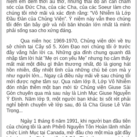
niệm êm đềm thời ấu thơ, những thái độ ân cần chăm
sóc của Đức Cha, của các Cha, của các Soeur làm cho
chúng tôi nhớ mãi và xác định rằng: “Vô Nhiễm là Lớp
Đầu Đàn của Chủng Viện”. Ý niệm này vẫn theo chúng
tôi đến tận bây giờ và nỗi băn khoăn lớn nhất là mình
phải sống sao cho xứng đáng.
Qua niên học 1969-1970, Chủng viện dời về trụ
sở chính tại Cây số 5. Xóm Đạo nơi chúng tôi ở trước
đây vắng hẳn lời ca. Những gia đình chung quanh đã
nhập tâm lời hát "Mẹ ơi con yêu Mẹ" nhưng họ cảm thấy
mất mát một điều gì thân thương nhất, đó là giọng hát
hồn nhiên, đầy nhiệt tình của những chú bé con mà y
như người lớn... Ngay cả điều này mãi về sau chúng tôi
mới được nghe tâm sự. Qua năm lớp 8, Lớp Vô Nhiễm
đón nhận thêm một bạn mới từ Chủng viện Giuse Sài
Gòn chuyển qua mà sau này là Linh Mục Giuse Nguyễn
Ý Định. Năm lớp 9, một người bạn khác bị sốt rét phải
nghỉ bệnh chuyển về lớp sau, đó là Cha Giuse Lê Văn
Trọng...
Ngày 1 tháng 6 năm 1991, khi người bạn đầu tiên
của chúng tôi là anh Phêrô Nguyễn Tôn Hoàn lãnh nhận
chức Linh Mục tại Canada, mở đầu cho một mùa gặt đầy