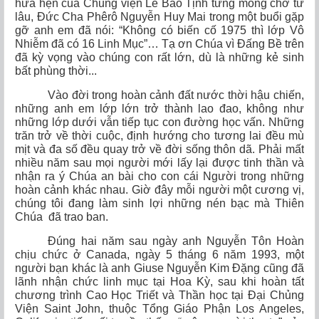
hứa hẹn của Chủng viện Lê Bảo Tịnh từng mong chờ từ
lâu, Đức Cha Phêrô Nguyễn Huy Mai trong một buổi gặp
gỡ anh em đã nói: “Không có biến cố 1975 thì lớp Vô
Nhiễm đã có 16 Linh Mục”… Tạ ơn Chúa vì Đấng Bề trên
đã kỳ vọng vào chúng con rất lớn, dù là những kẻ sinh
bất phùng thời...
Vào đời trong hoàn cảnh đất nước thời hậu chiến,
những anh em lớp lớn trở thành lao đao, không như
những lớp dưới vẫn tiếp tục con đường học vấn. Những
trăn trở về thời cuộc, định hướng cho tương lai đều mù
mịt và đa số đều quay trở về đời sống thôn dã. Phải mất
nhiều năm sau mọi người mới lấy lại được tinh thần và
nhận ra ý Chúa an bài cho con cái Người trong những
hoàn cảnh khác nhau. Giờ đây mỗi người một cương vị,
chúng tôi đang làm sinh lợi những nén bạc mà Thiên
Chúa đã trao ban.
Đúng hai năm sau ngày anh Nguyễn Tôn Hoàn
chịu chức ở Canada, ngày 5 tháng 6 năm 1993, một
người bạn khác là anh Giuse Nguyễn Kim Đặng cũng đã
lãnh nhận chức linh mục tại Hoa Kỳ, sau khi hoàn tất
chương trình Cao Học Triết và Thần học tại Đại Chủng
Viện Saint John, thuộc Tổng Giáo Phận Los Angeles,