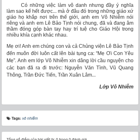
Có những việc làm vô danh nhưng đầy ý nghĩa
làm sao kể hết được... mà ở đâu đó trong những giáo xứ
giáo họ khắp nơi trên thế giới, anh em Vô Nhiễm nói
riêng và anh em Lê Bảo Tịnh nói chung, đã và đang âm
thầm đóng góp bàn tay hay trí tuệ cho Giáo Hội trong
nhiều khía cạnh khác nhau.
Mẹ ơi! Anh em chúng con và cả Chủng viện Lê Bảo Tịnh
đến muôn đời luôn cất lên bài tụng ca: “Mẹ Ơi Con Yêu
Mẹ”. Anh em lớp Vô Nhiễm xin dâng lời cầu nguyện cho
các bạn đã ra đi trước: Nguyễn Văn Tình, Vũ Quang
Thông, Trần Đức Tiến, Trần Xuân Lâm...
Lớp Vô Nhiễm
Tags:
vô nhiễm
Tổng số điểm của bài viết là: 0 trong 0 đánh giá