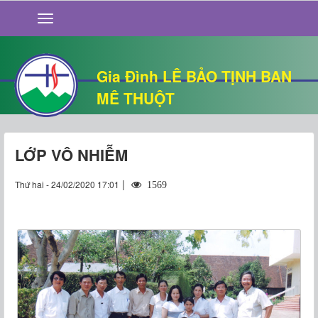
GIỚI THIỆU
TIN TỨC
SỐNG ĐẠO
Gia Đình LÊ BẢO TỊNH BAN
CHUYỆN NHÀ
MÊ THUỘT
QUÁN VĂN
THƯ GIÃN
LỚP VÔ NHIỄM
|
Thứ hai - 24/02/2020 17:01
1569