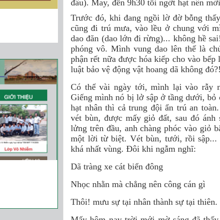
đâu). May, đến 9h30 tối ngớt hạt nên mớ
Trước đó, khi đang ngồi lờ đờ bỗng thấy
cũng đi trú mưa, vào lều ở chung với 
dao đăn (dao lớn đi rừng)... không hề sai
phóng vô. Mình vung dao lên thế là chú
phận rết nữa được hóa kiếp cho vào bếp 
luật bảo vệ động vật hoang dã không đó?
Có thể vài ngày tới, mình lại vào rẫy
Giếng mình nó bị lở sập ở tầng dưới, bỏ c
hạt nhân thì cả trung đội ẩn trú an to
vét bùn, được mấy giỏ đất, sau đó ánh 
lửng trên đầu, anh chàng phóc vào giỏ b
một lời từ biệt. Vét bùn, tưới, rồi sập
khá nhất vùng. Đôi khi ngẫm nghĩ:
Dã tràng xe cát biển đông
Nhọc nhằn mà chẳng nên công cán gì
Thôi! mưu sự tại nhân thành sự tại thiên.
Mấy hôm nay trời mới mờ sáng đã thấy n