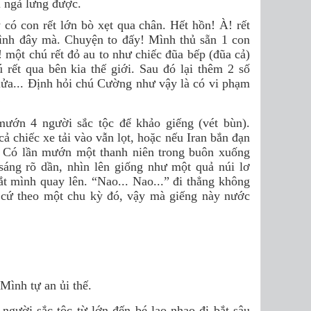
i ngả lưng được.
 có con rết lớn bò xẹt qua chân. Hết hồn! À! rết
mình đây mà. Chuyện to đấy! Mình thủ sẵn 1 con
! một chú rết đỏ au to như chiếc đũa bếp (đũa cả)
 rết qua bên kia thế giới. Sau đó lại thêm 2 số
lửa... Định hỏi chú Cường như vậy là có vi phạm
!
 mướn 4 người sắc tộc để khảo giếng (vét bùn).
ả chiếc xe tải vào vẫn lọt, hoặc nếu Iran bắn đạn
àn. Có lần mướn một thanh niên trong buôn xuống
sáng rõ dần, nhìn lên giống như một quả núi lơ
ắt mình quay lên. “Nao... Nao...” đi thẳng không
... cứ theo một chu kỳ đó, vậy mà giếng này nước
 Mình tự an ủi thế.
gười sắc tộc từ lớn đến bé lao nhao đi bắt sâu