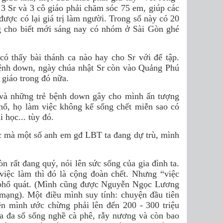
 3 Sr và 3 cô giáo phải chăm sóc 75 em, giúp các
ược có lại giá trị làm người. Trong số này có 20
ng cho biết mới sáng nay có nhóm ở Sài Gòn ghé
ó thấy bài thánh ca nào hay cho Sr với để tập.
bệnh down, ngày chúa nhật Sr còn vào Quảng Phú
 giáo trong đó nữa.
và những trẻ bệnh down gây cho mình ấn tượng
hổ, họ làm việc không kể sống chết miễn sao có
i học... tùy đó.
c mà một số anh em gđ LBT ta đang dự trù, mình
 rất đang quý, nói lên sức sống của gia đình ta.
việc làm thì đó là cộng đoàn chết. Nhưng “việc
phổ quát.
(Mình cũng được Nguyễn Ngọc Lương
n mạng). Một điều mình suy tính: chuyện đầu tiên
ện mình ước chừng phải lên đến 200 - 300 triệu
ta đa số sống nghề cà phê, rẫy nương và còn bao