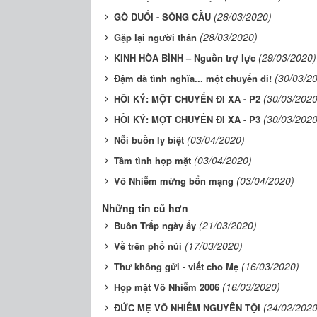
(28/03/2020)
GÒ DUỐI - SÔNG CẦU
(28/03/2020)
Gặp lại người thân
(29/03/2020)
KINH HÒA BÌNH – Nguồn trợ lực
(30/03/2
Đậm đà tình nghĩa... một chuyến đi!
(30/03/2020
HỒI KÝ: MỘT CHUYẾN ĐI XA - P2
(30/03/2020
HỒI KÝ: MỘT CHUYẾN ĐI XA - P3
(03/04/2020)
Nỗi buồn ly biệt
(03/04/2020)
Tâm tình họp mặt
(03/04/2020)
Vô Nhiễm mừng bổn mạng
Những tin cũ hơn
(21/03/2020)
Buôn Trấp ngày ấy
(17/03/2020)
Về trên phố núi
(16/03/2020)
Thư không gửi - viết cho Mẹ
(16/03/2020)
Họp mặt Vô Nhiễm 2006
(24/02/2020
ĐỨC MẸ VÔ NHIỄM NGUYÊN TỘI