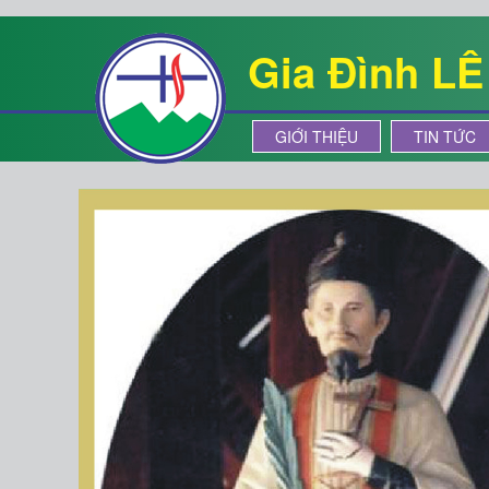
Gia Đình L
GIỚI THIỆU
TIN TỨC