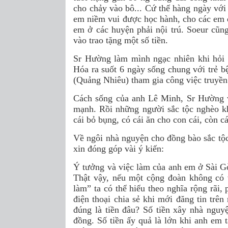
cho chảy vào bô... Cứ thế hàng ngày với
em niềm vui được học hành, cho các em đ
em ở các huyện phải nội trú. Soeur cũ
vào trao tặng một số tiền.
Sr Hường làm mình ngạc nhiên khi hỏi c
Hóa ra suốt 6 ngày sống chung với trẻ 
(Quảng Nhiêu) tham gia công việc truyền
Cách sống của anh Lê Minh, Sr Hường 
mạnh. Rồi những người sắc tộc nghèo k
cái bỏ bụng, có cái ăn cho con cái, còn cá
Về ngôi nhà nguyện cho đồng bào sắc tộ
xin đóng góp vài ý kiến:
Ý tưởng và việc làm của anh em ở Sài Gòn
Thật vậy, nếu một cộng đoàn không có 
làm” ta có thể hiểu theo nghĩa rộng rãi, 
điện thoại chia sẻ khi mới đăng tin trê
đúng là tiền đâu? Số tiền xây nhà nguy
đồng. Số tiền ấy quả là lớn khi anh em 