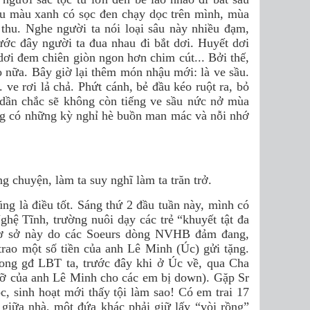
âu màu xanh có sọc đen chạy dọc trên mình, mùa
thu. Nghe người ta nói loại sâu này nhiều đạm,
ước đây người ta đua nhau đi bắt dơi. Huyết dơi
 dơi đem chiên giòn ngon hơn chim cút... Bởi thế,
o nữa. Bây giờ lại thêm món nhậu mới: là ve sầu.
ve rơi lả chả. Phứt cánh, bẻ đầu kéo ruột ra, bỏ
n dần chắc sẽ không còn tiếng ve sầu nức nở mùa
ông có những kỳ nghỉ hè buồn man mác và nỗi nhớ
 chuyện, làm ta suy nghĩ làm ta trăn trở.
ng là điều tốt. Sáng thứ 2 đầu tuần này, mình có
hệ Tĩnh, trường nuôi dạy các trẻ “khuyết tật đa
ơ sở này do các Soeurs dòng NVHB đảm đang,
rao một số tiền của anh Lê Minh (Úc) gửi tặng.
rong gđ LBT ta, trước đây khi ở Úc về, qua Cha
đỡ của anh Lê Minh cho các em bị down). Gặp Sr
, sinh hoạt mới thấy tội làm sao! Có em trai 17
 giữa nhà, một đứa khác phải giữ lấy “vòi rồng”