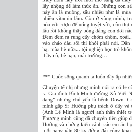
lấy nhộng để làm thức ăn. Những con s
này ăn lá muồng, sâu nhiều như lá mùa 
nhiều vitamin lắm. Còn ở vùng mình, tr
hòa với rượu đế uống tuyệt vời, còn thịt
lâu rồi không thấy bóng dáng con dơi nà
Đêm đêm ra rung cây chôm chôm, xoài... 
vào chảo dầu sôi thì khỏi phải nói. Dầ
hạ, mùa hè nữa... tội nghiệp học trò kh
thầy cô, bè bạn, mái trường…
*** Cuộc sống quanh ta luôn đầy ắp những
Chuyện tế nhị nhưng mình nói ra có lẽ cũ
ra Gia đình Bình Minh đường Xô Viết Ng
dạng” nhưng chủ yếu là bệnh Down. C
mình gặp Sr Hường phụ trách ở đây và t
(Anh Lê Minh là người anh thân thiết t
Phương mình cũng đã chuyển tiền giúp 
Hường và chứng kiến cảnh các em ăn học
tuổi nặng gần 80 kg đứng đái công khai