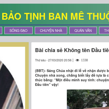
Ê BẢO TỊNH BAN MÊ THU
SỐNG ĐẠO
CHUYỆN NHÀ
QUÁN VĂN
TH
Bài chia sẻ Không tên Đầu ti
|
Thứ sáu - 27/03/2020 20:56
1338
(BBT)- Sáng Chúa nhật đi lễ về nhận được b
Chuyện nhà xong, chẳng biết lấy đề tựa là 
thúc bằng: “Một điều mình suy tính: chuyện
Đầu tiên” vậy!