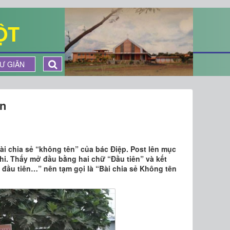
ỘT
Ư GIÃN
ên
ài chia sẻ “không tên” của bác Điệp. Post lên mục
chi. Thấy mở đầu bằng hai chữ “Đầu tiên” và kết
 đầu tiên…” nên tạm gọi là “Bài chia sẻ Không tên