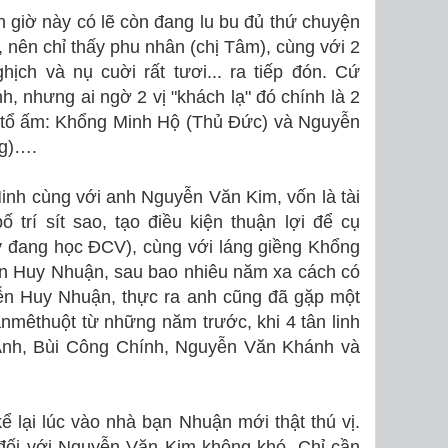
 giờ này có lẽ còn đang lu bu đủ thứ chuyện
 nên chỉ thấy phu nhân (chị Tâm), cùng với 2
hịch và nụ cuời rất tươi... ra tiếp đón. Cứ
nh, nhưng ai ngờ 2 vị "khách lạ" đó chính là 2
về tổ ấm: Khổng Minh Hộ (Thủ Đức) và Nguyễn
ng)….
nh cùng với anh Nguyễn Văn Kim, vốn là tài
trí sít sao, tạo điều kiện thuận lợi để cụ
y đang học ĐCV), cùng với láng giềng Khổng
ễn Huy Nhuận, sau bao nhiêu năm xa cách có
ễn Huy Nhuận, thực ra anh cũng đã gặp một
mêthuột từ những năm trước, khi 4 tân linh
Ánh, Bùi Công Chính, Nguyễn Văn Khánh và
 lại lúc vào nhà bạn Nhuận mới thật thú vị.
 đối với Nguyễn Văn Kim không khó. Chỉ cần