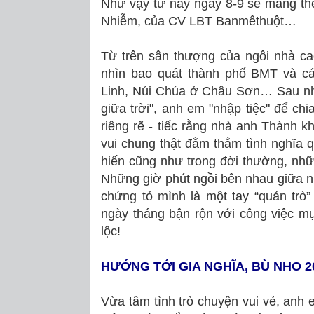
Như vậy từ nay ngày 8-9 sẽ mang th
Nhiễm, của CV LBT Banmêthuột…
Từ trên sân thượng của ngôi nhà c
nhìn bao quát thành phố BMT và c
Linh, Núi Chúa ở Châu Sơn… Sau nh
giữa trời", anh em "nhập tiệc" để chi
riêng rẽ - tiếc rằng nhà anh Thành 
vui chung thật đằm thắm tình nghĩa 
hiến cũng như trong đời thường, nhữn
Những giờ phút ngồi bên nhau giữa nh
chứng tỏ mình là một tay “quản trò
ngày tháng bận rộn với công việc m
lộc!
HƯỚNG TỚI GIA NGHĨA, BÙ NHO 2
Vừa tâm tình trò chuyện vui vẻ, anh