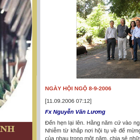
NGÀY HỘI NGỘ 8-9-2006
[11.09.2006 07:12]
Fx Nguyễn Văn Lương
Đến hẹn lại lên. Hằng năm cứ vào ng
Nhiễm từ khắp nơi hội tụ về để mừng
của nhau trong một năm, chia sẻ nhữn