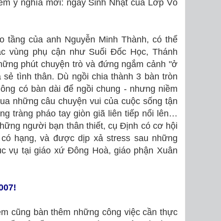
êm ý nghĩa mới: ngày Sinh Nhật của Lớp Vô
ao tầng của anh Nguyễn Minh Thành, có thể
ác vùng phụ cận như Suối Đốc Học, Thánh
ững phút chuyện trò và đứng ngắm cảnh "ở
a sẻ tình thân. Dù ngồi chia thành 3 bàn tròn
không có bàn dài để ngồi chung - nhưng niềm
qua những câu chuyện vui của cuộc sống tận
g tràng pháo tay giòn giã liên tiếp nổi lên…
ững người bạn thân thiết, cụ Định có cơ hội
” có hạng, và được dịp xả stress sau những
ục vụ tại giáo xứ Đông Hoà, giáo phận Xuân
007!
 em cũng bàn thêm những công việc cần thực