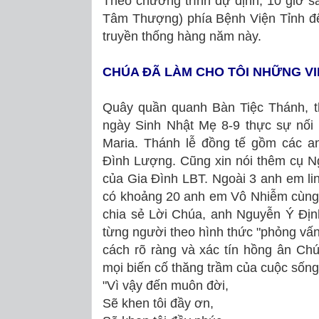
Theo chương trình dự định, 10 giờ 
Tâm Thượng) phía Bệnh Viện Tỉnh để
truyền thống hàng năm này.
CHÚA ĐÃ LÀM CHO TÔI NHỮNG VI
Quây quần quanh Bàn Tiệc Thánh, 
ngày Sinh Nhật Mẹ 8-9 thực sự nối
Maria. Thánh lễ đồng tế gồm các 
Ðình Lượng. Cũng xin nói thêm cụ N
của Gia Ðình LBT. Ngoài 3 anh em lin
có khoảng 20 anh em Vô Nhiễm cùng 
chia sẻ Lời Chúa, anh Nguyễn Ý Địn
từng người theo hình thức "phỏng vấ
cách rõ ràng và xác tín hồng ân Ch
mọi biến cố thăng trầm của cuộc sốn
"Vì vậy đến muôn đời,
Sẽ khen tôi đầy ơn,