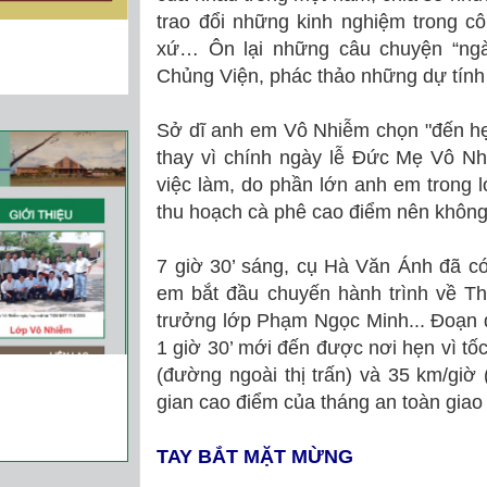
trao đổi những kinh nghiệm trong cô
xứ… Ôn lại những câu chuyện “ngà
Chủng Viện, phác thảo những dự tính
Sở dĩ anh em Vô Nhiễm chọn "đến hẹn
thay vì chính ngày lễ Ðức Mẹ Vô Nh
việc làm, do phần lớn anh em trong l
thu hoạch cà phê cao điểm nên khôn
7 giờ 30’ sáng, cụ Hà Văn Ánh đã c
em bắt đầu chuyến hành trình về T
trưởng lớp Phạm Ngọc Minh... Đoạn 
1 giờ 30’ mới đến được nơi hẹn vì tốc
(đường ngoài thị trấn) và 35 km/giờ (
gian cao điểm của tháng an toàn giao
TAY BẮT MẶT MỪNG