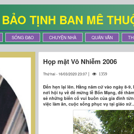
Ê BẢO TỊNH BAN MÊ THU
SỐNG ĐẠO
CHUYỆN NHÀ
QUÁN VĂN
TH
Họp mặt Vô Nhiễm 2006
|
Thứ hai - 16/03/2020 23:07
1359
Đến hẹn lại lên. Hằng năm cứ vào ngày 8-9,
nơi hội tụ về để mừng lễ Bổn Mạng, để thăm
sẻ những biến cố vui buồn của gia đình từ
việc làm ăn, cuộc sống phục vụ tại giáo xứ