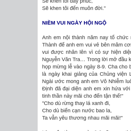
Sẽ khen tôi đầy phúc,
Sẽ khen tôi đến muôn đời."
NIỀM VUI NGÀY HỘI NGỘ
Anh em nội thành năm nay tổ chức 
Thành để anh em vui vẻ bên mâm cơ
vui được nhân lên vì có sự hiện d
Nguyễn Văn Tra… Trong lời mở đầu kh
họp mừng lễ vào ngày 8-9. Cha cho b
là ngày khai giảng của Chủng viện 
Ngài ước mong anh em Vô Nhiễm luô
Định đã đại diện anh em xin hứa vớ
tinh thần này mãi cho đến tận thế!"
"Cho dù rừng thay lá xanh đi,
Cho dù biển cạn nước bao la,
Ta vẫn yêu thương nhau mãi mãi!"