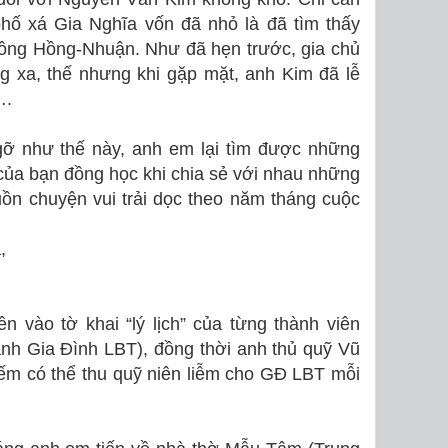
hố xá Gia Nghĩa vốn đã nhỏ là đã tìm thấy
hồng Hồng-Nhuận. Như đã hẹn trước, gia chủ
 xa, thế nhưng khi gặp mặt, anh Kim đã lễ
….
gỡ như thế này, anh em lại tìm được những
của bạn đồng học khi chia sẻ với nhau những
ồn chuyện vui trải dọc theo năm tháng cuộc
,
n vào tờ khai “lý lịch” của từng thành viên
nh Gia Ðình LBT), đồng thời anh thủ quỹ Vũ
ếm có thể thu quỹ niên liễm cho GÐ LBT mỗi