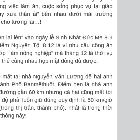
ng việc làm ăn, cuộc sống phục vụ tại giáo
y xưa thân ái” bên nhau dưới mái trường
 cho tương lai…!
 lại lên" vào ngày lễ Sinh Nhật Ðức Mẹ 8-9
iễm Nguyên Tội 8-12 là vì nhu cầu công ăn
ớp "làm nông nghiệp" mà tháng 12 là thời vụ
g thể cùng nhau họp mặt đông đủ được.
ó mặt tại nhà Nguyễn Văn Lương để hai anh
hành Phố Banmêthuột. Ðiểm hẹn là nhà anh
đường gần 60 km nhưng cả hai cũng mất tới
 độ phải luôn giữ đúng quy định là 50 km/giờ
trong thị trấn, thành phố), nhất là trong thời
 thông này!