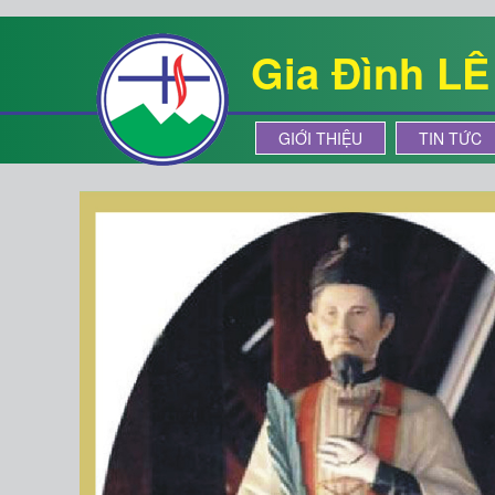
Gia Đình L
GIỚI THIỆU
TIN TỨC