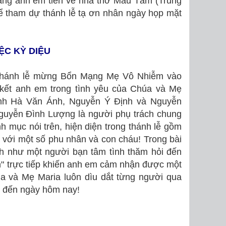
sáng anh em tiến về nhà thờ Mẫu Tâm (Trung
 tham dự thánh lễ tạ ơn nhân ngày họp mặt
ỆC KỲ DIỆU
thánh lễ mừng Bổn Mạng Mẹ Vô Nhiễm vào
 kết anh em trong tình yêu của Chúa và Mẹ
anh Hà Văn Ánh, Nguyễn Ý Định và Nguyễn
guyễn Ðình Lượng là người phụ trách chung
h mục nói trên, hiện diện trong thánh lễ gồm
với một số phu nhân và con cháu! Trong bài
h như một người bạn tâm tình thăm hỏi đến
n" trực tiếp khiến anh em cảm nhận được một
úa và Mẹ Maria luôn dìu dắt từng người qua
g đến ngày hôm nay!