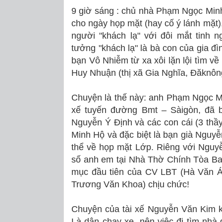
9 giờ sáng : chủ nhà Phạm Ngọc Minh
cho ngày họp mặt (hay cố ý lánh mặt),
người "khách lạ" với đôi mắt tinh ng
tưởng "khách lạ" là bà con của gia đì
bạn Vô Nhiễm từ xa xôi lặn lội tìm 
Huy Nhuận (thị xã Gia Nghĩa, Đăknô
Chuyện là thế này: anh Phạm Ngọc Mi
xế tuyến đường Bmt – Sàigòn, đã bố 
Nguyễn Ý Định và các con cái (3 thầ
Minh Hộ và đặc biệt là bạn già Nguy
thể về họp mặt Lớp. Riêng với Nguy
số anh em tại Nhà Thờ Chính Tòa Ban
mục đầu tiên của CV LBT (Hà Văn 
Trương Văn Khoa) chịu chức!
Chuyện của tài xế Nguyễn Văn Kim kể
Là dân chạy xe, nên việc đi tìm nhà