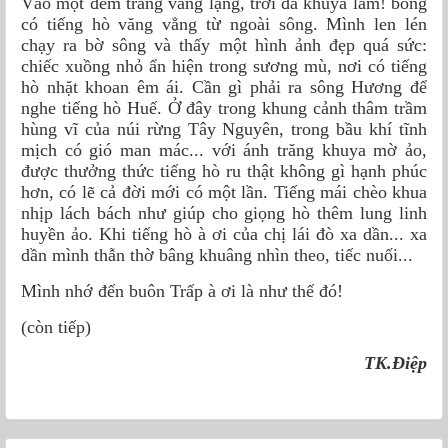
Vào một đêm trăng vắng lặng, trời đã khuya lắm! bỗng
có tiếng hò văng vẳng từ ngoài sông. Mình len lén
chạy ra bờ sông và thấy một hình ảnh đẹp quá sức:
chiếc xuồng nhỏ ẩn hiện trong sương mù, nơi có tiếng
hò nhặt khoan êm ái. Cần gì phải ra sông Hương để
nghe tiếng hò Huế. Ở đây trong khung cảnh thâm trầm
hùng vĩ của núi rừng Tây Nguyên, trong bầu khí tĩnh
mịch có gió man mác... với ánh trăng khuya mờ ảo,
được thưởng thức tiếng hò ru thật không gì hạnh phúc
hơn, có lẽ cả đời mới có một lần. Tiếng mái chèo khua
nhịp lách bách như giúp cho giọng hò thêm lung linh
huyền ảo. Khi tiếng hò à ơi của chị lái đò xa dần... xa
dần mình thẫn thờ bâng khuâng nhìn theo, tiếc nuối...
Mình nhớ đến buôn Trấp à ơi là như thế đó!
(còn tiếp)
TK.Điệp