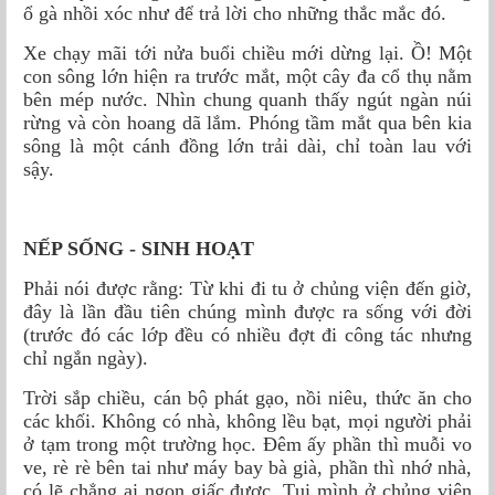
ổ gà nhồi xóc như để trả lời cho những thắc mắc đó.
Xe chạy mãi tới nửa buổi chiều mới dừng lại. Ồ! Một
con sông lớn hiện ra trước mắt, một cây đa cổ thụ nằm
bên mép nước. Nhìn chung quanh thấy ngút ngàn núi
rừng và còn hoang dã lắm. Phóng tầm mắt qua bên kia
sông là một cánh đồng lớn trải dài, chỉ toàn lau với
sậy.
NẾP SỐNG - SINH HOẠT
Phải nói được rằng: Từ khi đi tu ở chủng viện đến giờ,
đây là lần đầu tiên chúng mình được ra sống với đời
(trước đó các lớp đều có nhiều đợt đi công tác nhưng
chỉ ngắn ngày).
Trời sắp chiều, cán bộ phát gạo, nồi niêu, thức ăn cho
các khối. Không có nhà, không lều bạt, mọi người phải
ở tạm trong một trường học. Đêm ấy phần thì muỗi vo
ve, rè rè bên tai như máy bay bà già, phần thì nhớ nhà,
có lẽ chẳng ai ngon giấc được. Tụi mình ở chủng viện