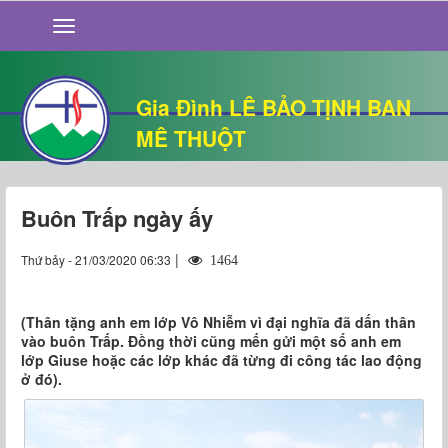
GIỚI THIỆU
TIN TỨC
SỐNG ĐẠO
Gia Đình LÊ BẢO TỊNH BAN
CHUYỆN NHÀ
MÊ THUỘT
QUÁN VĂN
THƯ GIÃN
Buôn Trấp ngày ấy
|
Thứ bảy - 21/03/2020 06:33
1464
(Thân tặng anh em lớp Vô Nhiễm vì đại nghĩa đã dấn thân
vào buôn Trấp. Đồng thời cũng mến gửi một số anh em
lớp Giuse hoặc các lớp khác đã từng đi công tác lao động
ở đó).