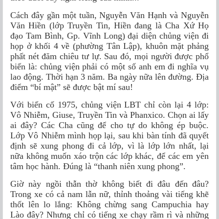
Cách đây gần một tuần, Nguyễn Văn Hạnh và Nguyễn
Văn Hiền (lớp Truyền Tin, Hiền đang là Cha Xứ Họ
đạo Tam Bình, Gp. Vĩnh Long) đại diện chủng viện đi
họp ở khối 4 về (phường Tân Lập), khuôn mặt phảng
phất nét đăm chiêu tư lự. Sau đó, mọi người được phổ
biến là: chủng viện phải có một số anh em đi nghĩa vụ
lao động. Thời hạn 3 năm. Ba ngày nữa lên đường. Địa
điểm “bí mật” sẽ được bật mí sau!
Với biến cố 1975, chủng viện LBT chỉ còn lại 4 lớp:
Vô Nhiễm, Giuse, Truyền Tin và Phanxico. Chọn ai lấy
ai đây? Các Cha cũng để cho tự do không ép buộc.
Lớp Vô Nhiễm mình họp lại, sau khi bàn tính đã quyết
định sẽ xung phong đi cả lớp, vì là lớp lớn nhất, lại
nữa không muốn xáo trộn các lớp khác, để các em yên
tâm học hành. Đúng là “thanh niên xung phong”.
Giờ này ngồi thẫn thờ không biết đi đâu đến đâu?
Trong xe có cả nam lẫn nữ, thỉnh thoảng vài tiếng khẽ
thốt lên lo lắng: Không chừng sang Campuchia hay
Lào đây? Nhưng chỉ có tiếng xe chạy rầm rì và những