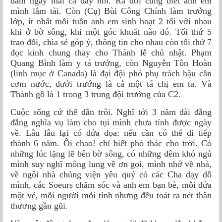
đảm ngày mai cá đầy nồi. Ra đời cũng biết anh em
mình lắm tài. Còn (Cụ) Bùi Công Chính làm trưởng
lớp, ít nhất mỗi tuần anh em sinh hoạt 2 tối với nhau
khi ở bờ sông, khi một góc khuất nào đó. Tối thứ 5
trao đổi, chia sẻ góp ý, thông tin cho nhau còn tối thứ 7
đọc kinh chung thay cho Thánh lễ chủ nhật. Phạm
Quang Bình làm y tá trưởng, còn Nguyễn Tôn Hoàn
(linh mục ở Canada) là đại đội phó phụ trách hậu cần
cơm nước, dưới trướng là cả một tá chị em ta. Và
Thành gồ là 1 trong 3 trung đội trưởng của C2.
Cuộc sống cứ thế dần trôi. Nghĩ tới 3 năm dài đằng
đẵng nghĩa vụ làm cho tụi mình chưa tính được ngày
về. Lâu lâu lại có đứa dọa: nếu cần có thể đi tiếp
thành 6 năm. Ôi chao! chỉ biết phó thác cho trời. Có
những lúc lặng lẽ bên bờ sông, có những đêm khó ngủ
mình suy nghĩ mông lung về ơn gọi, mình nhớ về nhà,
về ngôi nhà chủng viện yêu quý có các Cha dạy dỗ
mình, các Soeurs chăm sóc và anh em bạn bè, mỗi đứa
một vẻ, mỗi người mỗi tính nhưng đều toát ra nét thân
thương gần gũi.