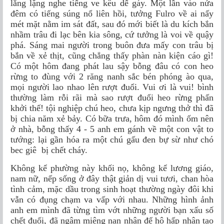
lẳng lặng nghe tiếng ve kêu dế gáy. Một lần vào nửa
đêm có tiếng súng nổ liên hồi, tưởng Fulro về ai nấy
mét mặt nằm im sát đất, sau đó mới biết là du kích bắn
nhầm trâu đi lạc bên kia sông, cứ tưởng là voi về quậy
phá. Sáng mai người trong buôn đưa mấy con trâu bị
bắn về xẻ thịt, cũng chẳng thấy phàn nàn kiện cáo gì!
Có một hôm đang phát lau sậy bỗng đâu có con heo
rừng to đùng với 2 răng nanh sắc bén phóng ào qua,
mọi người lao nhao lên rượt đuổi. Vui ơi là vui! bình
thường làm rỗi rãi mà sao rượt đuổi heo rừng phấn
khởi thế! tội nghiệp chú heo, chưa kịp ngưng thở thì đã
bị chia năm xẻ bảy. Có bữa trưa, hôm đó mình ốm nên
ở nhà, bỗng thấy 4 - 5 anh em gánh về một con vật to
tướng: lại gần hóa ra một chú gấu đen bự sừ như chó
bec giê bị chết cháy.
Không kể phường này khối nọ, không kể lương giáo,
nam nữ, nếp sống ở đây thật giản dị vui tươi, chan hòa
tình cảm, mặc dầu trong sinh hoạt thường ngày đôi khi
vẫn có đụng chạm va vấp với nhau. Những hình ảnh
anh em mình đã từng tìm vớt những người bạn xấu số
chết đuối, đã ngậm miệng nạn nhân để hô hấp nhân tạo