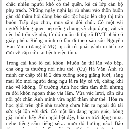
chắc nhiều người khó có thể quên, kể cả lớp cán bộ
phụ trách. Những ngày nghỉ lại rủ nhau vào thôn buôn
gần đó thăm hỏi đồng bào sắc tộc hoặc lên chợ thị trấn
buôn Trấp dạo chơi, mua sắm đôi chút. Có một vài
người không quen nếp sống chung và chịu đựng vất vả
nên bỏ trốn về nhà, từ đó muốn đi thị xã BMT phải có
giấy phép. Riêng mình có lần đi theo săn sóc Nguyễn
Văn Vĩnh (đang ở Mỹ) bị sốt rét phải gánh ra bến xe
đưa về cấp cứu tại bệnh viện tỉnh.
Trong cái khó ló cái khôn. Muốn ăn thì lăn vào bếp,
cha ông ta thường nói như thế. (Cụ) Hà Văn Ánh rủ
mình cứ chập tối là 2 đứa xuống sông giăng lưới, sáng
mai lúc mọi ngưới đang ngủ là ra lấy cá về, chẳng khi
nào về không. Ở trường Ánh học tầm tầm thôi nhưng
ra đời khôn ngoan tháo vát lắm. Vừa vác lưới, cần câu
nối gót chân Ánh mình vừa nghĩ thầm như thế. Hóa ra
học giỏi trên ghế nhà trường chưa hẳn ra ngoài đủ tài
sức vật lộn với đời. Có một lần đang ngon giấc, bỗng
giật mình thấy Ánh ngồi bật dậy, hóa ra trời động mưa,
nghe tiếng sấm tiếng sét... mưa đổ hướng nào! Bảo