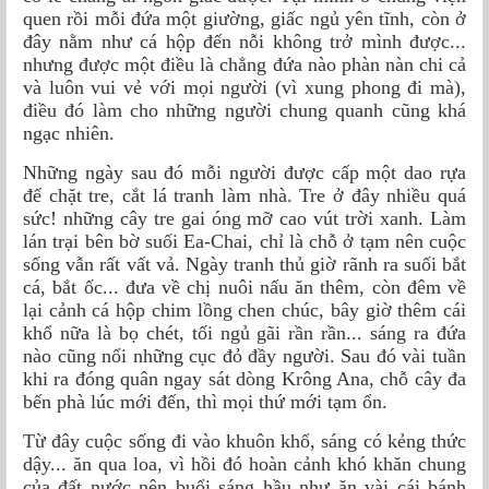
quen rồi mỗi đứa một giường, giấc ngủ yên tĩnh, còn ở
đây nằm như cá hộp đến nỗi không trở mình được...
nhưng được một điều là chẳng đứa nào phàn nàn chi cả
và luôn vui vẻ với mọi người (vì xung phong đi mà),
điều đó làm cho những người chung quanh cũng khá
ngạc nhiên.
Những ngày sau đó mỗi người được cấp một dao rựa
để chặt tre, cắt lá tranh làm nhà. Tre ở đây nhiều quá
sức! những cây tre gai óng mỡ cao vút trời xanh. Làm
lán trại bên bờ suối Ea-Chai, chỉ là chỗ ở tạm nên cuộc
sống vẫn rất vất vả. Ngày tranh thủ giờ rãnh ra suối bắt
cá, bắt ốc... đưa về chị nuôi nấu ăn thêm, còn đêm về
lại cảnh cá hộp chim lồng chen chúc, bây giờ thêm cái
khổ nữa là bọ chét, tối ngủ gãi rần rần... sáng ra đứa
nào cũng nổi những cục đỏ đầy người. Sau đó vài tuần
khi ra đóng quân ngay sát dòng Krông Ana, chỗ cây đa
bến phà lúc mới đến, thì mọi thứ mới tạm ổn.
Từ đây cuộc sống đi vào khuôn khổ, sáng có kẻng thức
dậy... ăn qua loa, vì hồi đó hoàn cảnh khó khăn chung
của đất nước nên buổi sáng hầu như ăn vài cái bánh