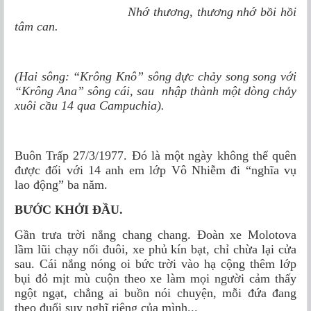
Nhớ thương, thương nhớ bồi hồi
tâm can.
(Hai sông: “Krông Knô” sông đực chảy song song với
“Krông Ana” sông cái, sau nhập thành một dòng chảy
xuôi cầu 14 qua Campuchia).
Buôn Trấp 27/3/1977. Đó là một ngày không thể quên
được đối với 14 anh em lớp Vô Nhiễm đi “nghĩa vụ
lao động” ba năm.
BƯỚC KHỞI ĐẦU.
Gần trưa trời nắng chang chang. Đoàn xe Molotova
lầm lũi chạy nối đuôi, xe phủ kín bạt, chỉ chừa lại cửa
sau. Cái nắng nóng oi bức trời vào hạ cộng thêm lớp
bụi đỏ mịt mù cuộn theo xe làm mọi người cảm thấy
ngột ngạt, chẳng ai buồn nói chuyện, mỗi đứa đang
theo đuổi suy nghĩ riêng của mình...