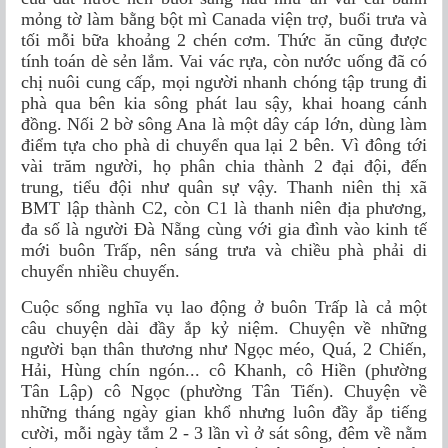
mỏng tờ làm bằng bột mì Canada viện trợ, buổi trưa và
tối mỗi bữa khoảng 2 chén cơm. Thức ăn cũng được
tính toán dè sẻn lắm. Vai vác rựa, còn nước uống đã có
chị nuôi cung cấp, mọi người nhanh chóng tập trung đi
phà qua bên kia sông phát lau sậy, khai hoang cánh
đồng. Nối 2 bờ sông Ana là một dây cáp lớn, dùng làm
điểm tựa cho phà di chuyển qua lại 2 bên. Vì đông tới
vài trăm người, họ phân chia thành 2 đại đội, đến
trung, tiểu đội như quân sự vậy. Thanh niên thị xã
BMT lập thành C2, còn C1 là thanh niên địa phương,
đa số là người Đà Nẵng cùng với gia đình vào kinh tế
mới buôn Trấp, nên sáng trưa và chiều phà phải di
chuyển nhiều chuyến.
Cuộc sống nghĩa vụ lao động ở buôn Trấp là cả một
câu chuyện dài đầy ắp kỷ niệm. Chuyện về những
người bạn thân thương như Ngọc méo, Quá, 2 Chiến,
Hải, Hùng chín ngón... cô Khanh, cô Hiền (phường
Tân Lập) cô Ngọc (phường Tân Tiến). Chuyện về
những tháng ngày gian khổ nhưng luôn đầy ắp tiếng
cười, mỗi ngày tắm 2 - 3 lần vì ở sát sông, đêm về nằm