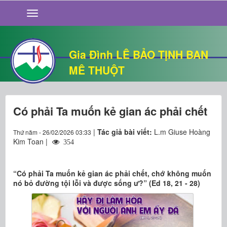
GIỚI THIỆU
TIN TỨC
SỐNG ĐẠO
Gia Đình LÊ BẢO TỊNH BAN
CHUYỆN NHÀ
MÊ THUỘT
QUÁN VĂN
THƯ GIÃN
Có phải Ta muốn kẻ gian ác phải chết
|
Tác giả bài viết:
L.m Giuse Hoàng
Thứ năm - 26/02/2026 03:33
Kim Toan |
354
“Có phải Ta muốn kẻ gian ác phải chết, chớ không muốn
nó bỏ đường tội lỗi và được sống ư?” (Ed 18, 21 - 28)