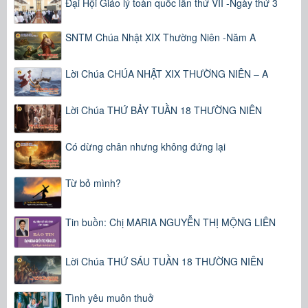
Đại Hội Giáo lý toàn quốc lần thứ VII -Ngày thứ 3
SNTM Chúa Nhật XIX Thường Niên -Năm A
Lời Chúa CHÚA NHẬT XIX THƯỜNG NIÊN – A
Lời Chúa THỨ BẢY TUẦN 18 THƯỜNG NIÊN
Có dừng chân nhưng không đứng lại
Từ bỏ mình?
Tin buồn: Chị MARIA NGUYỄN THỊ MỘNG LIÊN
Lời Chúa THỨ SÁU TUẦN 18 THƯỜNG NIÊN
Tình yêu muôn thuở