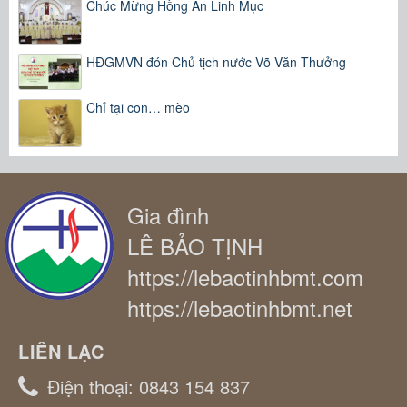
Chúc Mừng Hồng Ân Linh Mục
HĐGMVN đón Chủ tịch nước Võ Văn Thưởng
Chỉ tại con… mèo
Gia đình
LÊ BẢO TỊNH
https://lebaotinhbmt.com
https://lebaotinhbmt.net
LIÊN LẠC
Điện thoại:
0843 154 837