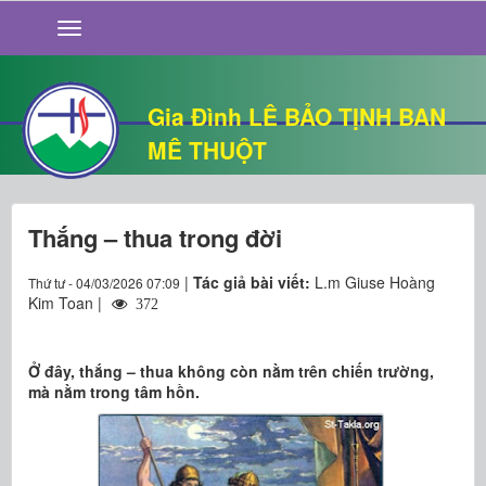
GIỚI THIỆU
TIN TỨC
SỐNG ĐẠO
Gia Đình LÊ BẢO TỊNH BAN
CHUYỆN NHÀ
MÊ THUỘT
QUÁN VĂN
THƯ GIÃN
Thắng – thua trong đời
|
Tác giả bài viết:
L.m Giuse Hoàng
Thứ tư - 04/03/2026 07:09
Kim Toan |
372
Ở đây, thắng – thua không còn nằm trên chiến trường,
mà nằm trong tâm hồn.