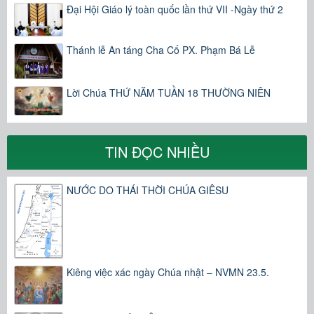
Đại Hội Giáo lý toàn quốc lần thứ VII -Ngày thứ 2
Thánh lễ An táng Cha Cố PX. Phạm Bá Lễ
Lời Chúa THỨ NĂM TUẦN 18 THƯỜNG NIÊN
TIN ĐỌC NHIỀU
NƯỚC DO THÁI THỜI CHÚA GIÊSU
Kiêng việc xác ngày Chúa nhật – NVMN 23.5.