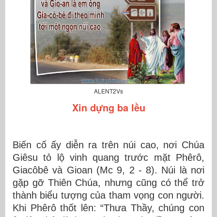
ALENT2Vs
Xin dựng ba lều
Biến cố ấy diễn ra trên núi cao, nơi
Chúa
Giêsu
tỏ lộ vinh quang trước mặt
Phêrô
,
Giacôbê
và
Gioan
(
Mc
9, 2 - 8). Núi là nơi
gặp gỡ Thiên Chúa, nhưng cũng có thể trở
thành biểu tượng của tham vọng con người.
Khi Phêrô thốt lên: “Thưa Thầy, chúng con