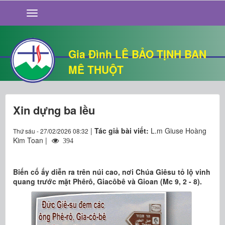
GIỚI THIỆU
TIN TỨC
SỐNG ĐẠO
Gia Đình LÊ BẢO TỊNH BAN
CHUYỆN NHÀ
MÊ THUỘT
QUÁN VĂN
THƯ GIÃN
Xin dựng ba lều
|
Tác giả bài viết:
L.m Giuse Hoàng
Thứ sáu - 27/02/2026 08:32
Kim Toan |
394
Biến cố ấy diễn ra trên núi cao, nơi Chúa Giêsu tỏ lộ vinh
quang trước mặt Phêrô, Giacôbê và Gioan (Mc 9, 2 - 8).