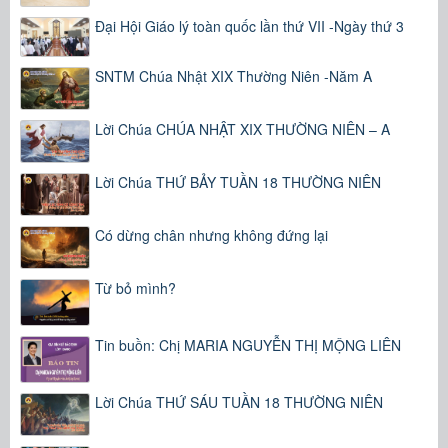
Đại Hội Giáo lý toàn quốc lần thứ VII -Ngày thứ 3
SNTM Chúa Nhật XIX Thường Niên -Năm A
Lời Chúa CHÚA NHẬT XIX THƯỜNG NIÊN – A
Lời Chúa THỨ BẢY TUẦN 18 THƯỜNG NIÊN
Có dừng chân nhưng không đứng lại
Từ bỏ mình?
Tin buồn: Chị MARIA NGUYỄN THỊ MỘNG LIÊN
Lời Chúa THỨ SÁU TUẦN 18 THƯỜNG NIÊN