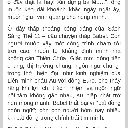
ở đây thật là hay! Xin dựng ba lều…”, ông
muốn kéo dài khoảnh khắc ngây ngất ấy,
muốn “giữ” vinh quang cho riêng mình.
Ở đây thấp thoáng bóng dáng của
Sách
Sáng Thế
11 – câu chuyện tháp Babel. Con
người muốn xây một công trình chạm tới
trời cao, muốn tự khẳng định mình mà
không cần Thiên Chúa. Giấc mơ “đồng tiền
chung, thị trường chung, ngôn ngữ chung”
trong thời hiện đại, như kinh nghiệm của
Liên minh châu Âu
với đồng Euro, cho thấy
rằng khi lợi ích, trách nhiệm và ngôn ngữ
nội tâm không gặp nhau, sự hiệp nhất trở
nên mong manh. Babel thất bại vì “bất đồng
ngôn ngữ”; còn con người hôm nay nhiều
khi bất đồng trong chính trái tim mình.