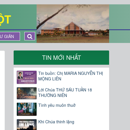
ỘT
Ư GIÃN
TIN MỚI NHẤT
Tin buồn: Chị MARIA NGUYỄN THỊ
MỘNG LIÊN
Lời Chúa THỨ SÁU TUẦN 18
THƯỜNG NIÊN
Tình yêu muôn thuở
Khi Chúa thinh lặng