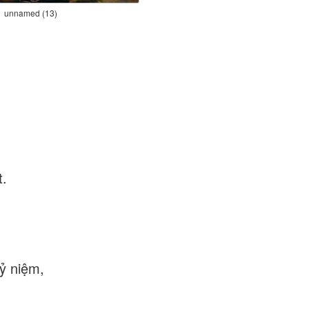
unnamed (13)
t.
,
ỷ niệm,