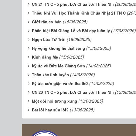
(20/08/202
CN 21 TN C - 5 phút Lời Chúa với Thiếu Nhi
(20/
Thiếu Nhi Vui Học Thánh Kinh Chúa Nhật 21 TN C
(18/08/2025)
Giới răn cơ bản
(17/08/2025)
Phân biệt Bài Giảng Lễ và Bài dạy luân lý
(16/08/2025)
Ngọn Lửa Từ Trời
(15/08/2025)
Hy vọng không hề thất vọng
(15/08/2025)
Kính dâng Mẹ
(14/08/2025)
Ký ức về Đức Mẹ Giang Sơn
(14/08/2025)
Thân xác tinh tuyền
(14/08/2025)
Ký ức, cơn giận và ơn tha thứ
(13/08/202
CN 20 TN C - 5 phút Lời Chúa với Thiếu Nhi
(13/08/2025)
Một đòi hỏi tương xứng
(13/08/2025)
Bắt lỗi hay sửa lỗi?