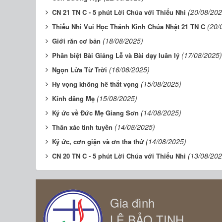
(20/08/202
CN 21 TN C - 5 phút Lời Chúa với Thiếu Nhi
(20/
Thiếu Nhi Vui Học Thánh Kinh Chúa Nhật 21 TN C
(18/08/2025)
Giới răn cơ bản
(17/08/2025)
Phân biệt Bài Giảng Lễ và Bài dạy luân lý
(16/08/2025)
Ngọn Lửa Từ Trời
(15/08/2025)
Hy vọng không hề thất vọng
(15/08/2025)
Kính dâng Mẹ
(14/08/2025)
Ký ức về Đức Mẹ Giang Sơn
(14/08/2025)
Thân xác tinh tuyền
(14/08/2025)
Ký ức, cơn giận và ơn tha thứ
(13/08/202
CN 20 TN C - 5 phút Lời Chúa với Thiếu Nhi
Gia đình
LÊ BẢO TỊNH