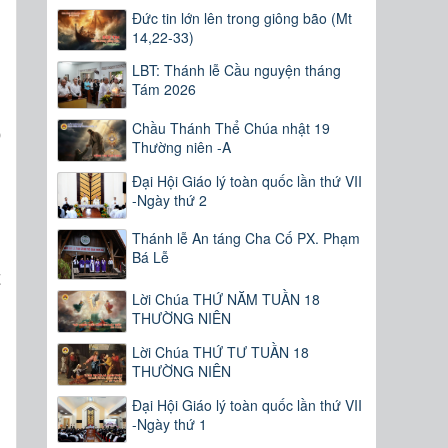
Đức tin lớn lên trong giông bão (Mt
,
14,22-33)
LBT: Thánh lễ Cầu nguyện tháng
Tám 2026
u
Chầu Thánh Thể Chúa nhật 19
o
Thường niên -A
n
Đại Hội Giáo lý toàn quốc lần thứ VII
,
-Ngày thứ 2
Thánh lễ An táng Cha Cố PX. Phạm
Bá Lễ
t
Lời Chúa THỨ NĂM TUẦN 18
n
THƯỜNG NIÊN
g
Lời Chúa THỨ TƯ TUẦN 18
THƯỜNG NIÊN
Đại Hội Giáo lý toàn quốc lần thứ VII
-Ngày thứ 1