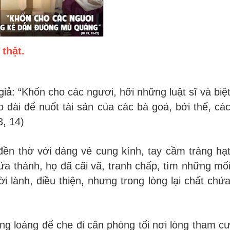
thật.
giả:
“Khốn cho các ngươi, hỡi những luật sĩ và biệ
o dài để nuốt tài sản của các bà goá, bởi thế, cá
3, 14)
ền thờ với dáng vẻ cung kính, tay cầm tràng hạ
ửa thánh, họ đã cãi vã, tranh chấp, tìm những mố
i lành, điều thiện, nhưng trong lòng lại chất chứ
g loáng để che đi căn phòng tối nơi lòng tham c