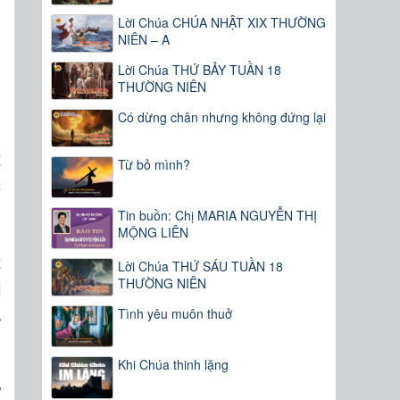
Lời Chúa CHÚA NHẬT XIX THƯỜNG
NIÊN – A
Lời Chúa THỨ BẢY TUẦN 18
THƯỜNG NIÊN
Có dừng chân nhưng không đứng lại
t
Từ bỏ mình?
c
Tin buồn: Chị MARIA NGUYỄN THỊ
MỘNG LIÊN
t
Lời Chúa THỨ SÁU TUẦN 18
THƯỜNG NIÊN
i
a
Tình yêu muôn thuở
Khi Chúa thinh lặng
ư