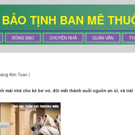
Ê BẢO TỊNH BAN MÊ THU
SỐNG ĐẠO
CHUYỆN NHÀ
QUÁN VĂN
TH
àng Kim Toan |
nh mái nhà cho kẻ bơ vơ, đôi mắt thành suối nguồn an ủi, và trái