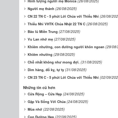
(26/08/2025)
Hình tượng người mẹ Monica
(26/08/2025)
Người mẹ thánh
(26/08/202
CN 22 TN C - 5 phút Lời Chúa với Thiếu Nhi
(26/08/2025)
​​​​​​​Thiếu Nhi VHTK Chúa Nhật 22 TN C
(27/08/2025)
Bão lũ Miền Trung
(27/08/2025)
Vu Lan nhớ mẹ
(29/08/
Khiêm nhường, con đường người khôn ngoan
(29/08/2025)
Khiêm nhường
(31/08/2025)
Chỗ nhất không như mong đợi.
(31/08/2025)
Dìm hàng, đố kỵ, tự ty
(02/09/202
CN 23 TN C - 5 phút Lời Chúa với Thiếu Nhi
Những tin cũ hơn
(24/08/2025)
Cửa Rộng – Cửa Hẹp
(24/08/2025)
Gặp Và Sống Với Chúa
(22/08/2025)
Mùa nhớ
(22/08/2025)
Con Đường Hẹp