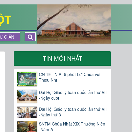
ỘT
Ư GIÃN
TIN MỚI NHẤT
CN 19 TN A- 5 phút Lời Chúa với
Thiếu Nhi
Đại Hội Giáo lý toàn quốc lần thứ VII
-Ngày cuối
Đại Hội Giáo lý toàn quốc lần thứ VII
-Ngày thứ 3
SNTM Chúa Nhật XIX Thường Niên
-Năm A