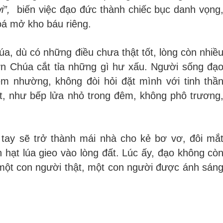
i”
,
biến việc đạo đức thành chiếc bục danh vọng
oá mở kho báu riêng.
a, dù có những điều chưa thật tốt, lòng còn nhiề
n Chúa cắt tỉa những gì hư xấu. Người sống đạ
m nhường, không đòi hỏi đặt mình với tinh thầ
ật, như bếp lửa nhỏ trong đêm, không phô trương
 tay sẽ trở thành mái nhà cho kẻ bơ vơ, đôi mắ
h hạt lúa gieo vào lòng đất. Lúc ấy, đạo không cò
 một con người thật, một con người được ánh sán