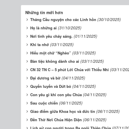
Những tin mới hơn
(30/10/2025)
Tháng Cầu nguyện cho các Linh hồn
(31/10/2025)
Họ là những ai
(01/11/2025)
Nơi tình yêu cháy sáng.
(03/11/2025)
Khi ta nhớ
(03/11/2025)
Hiểu một chữ “Nghèo”
(03/11/2025)
Bàn tiệc không dành cho ai
(03/11/20
CN 32 TN C – 5 phút Lời Chúa với Thiếu Nhi
(04/11/2025)
Đại dương và bờ
(04/11/2025)
Quyến luyến và Dứt bỏ
(04/11/2025)
Con yêu gì khi con yêu Chúa
(06/11/2025)
Sau cuộc chiến
(06/11/2025)
Giao điểm giữa Khoa học và đức tin
(06/11/2025)
Đền Thờ Nơi Chúa Hiện Diện
(07/11/2
Lịch sử con người trong Ba ngôi Thiên Chúa