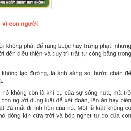
 vì con người
i không phải để ràng buộc hay trừng phạt, nhưn
đến điều thiện và duy trì trật tự công bằng tron
 không lạc đường, là ánh sáng soi bước chân đ
a.
, nó không còn là khí cụ của sự sống nữa, mà tr
i con người dùng luật để xét đoán, lên án hay biệ
t đã mất đi linh hồn của nó. Một lề luật không c
 nó
đóng kín cửa trời và bóp nghẹt tự do của co