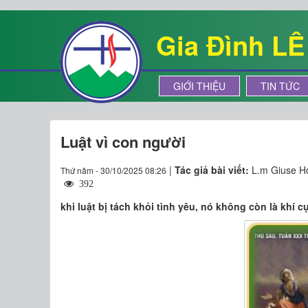
Gia Đình L
GIỚI THIỆU
TIN TỨC
Luật vì con người
|
Tác giả bài viết:
L.m Giuse H
Thứ năm - 30/10/2025 08:26
392
khi luật bị tách khỏi tình yêu, nó không còn là khí 