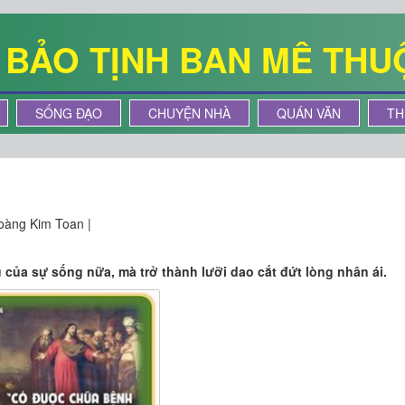
Ê BẢO TỊNH BAN MÊ THU
SỐNG ĐẠO
CHUYỆN NHÀ
QUÁN VĂN
TH
oàng Kim Toan |
cụ của sự sống nữa, mà trở thành lưỡi dao cắt đứt lòng nhân ái.