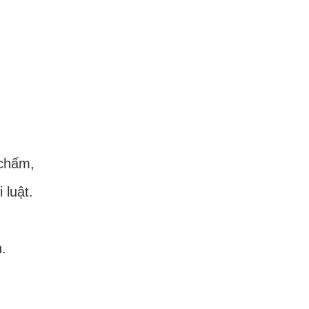
 chấm,
 luật.
.