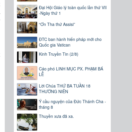
t
Đại Hội Giáo lý toàn quốc lần thứ VII
a
-Ngày thứ 1
ó
“Ơn Tha thứ Assisi”
n
ĐTC ban hành hiến pháp mới cho
Quốc gia Vatican
h
Kinh Truyền Tin (2/8)
t
n
Cáo phó LINH MỤC PX. PHẠM BÁ
LỄ
Lời Chúa THỨ BA TUẦN 18
THƯỜNG NIÊN
Ý cầu nguyện của Đức Thánh Cha -
tháng 8
Thuyền xưa đã xa.