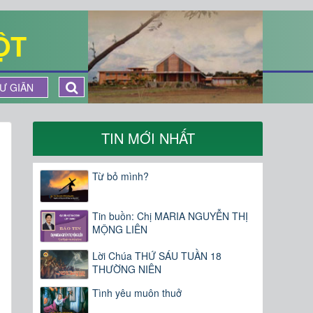
ỘT
Ư GIÃN
TIN MỚI NHẤT
Từ bỏ mình?
Tin buồn: Chị MARIA NGUYỄN THỊ
MỘNG LIÊN
Lời Chúa THỨ SÁU TUẦN 18
THƯỜNG NIÊN
Tình yêu muôn thuở