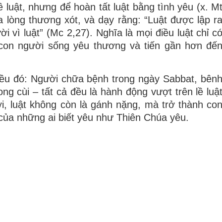
ề luật, nhưng để
hoàn tất luật bằng tình yêu
(x. M
a lòng thương xót
, và dạy rằng: “Luật được lập r
 vì luật” (Mc 2,27). Nghĩa là mọi điều luật chỉ c
 con người sống yêu thương và tiến gần hơn đế
iều đó: Người
chữa bệnh trong ngày Sabbat
,
bên
ng cùi
– tất cả đều là hành động vượt trên lề luậ
ời,
luật không còn là gánh nặng, mà trở thành co
của những ai biết yêu như Thiên Chúa yêu.