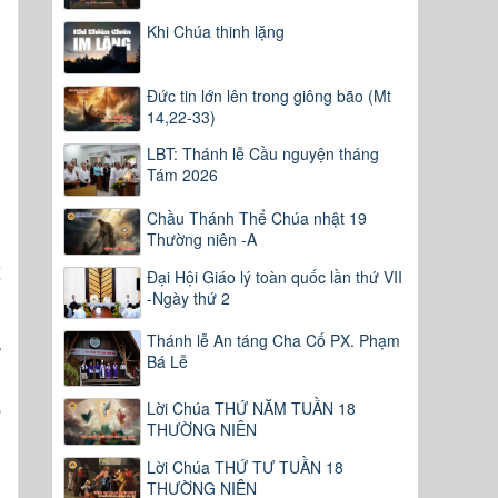
Khi Chúa thinh lặng
Đức tin lớn lên trong giông bão (Mt
14,22-33)
LBT: Thánh lễ Cầu nguyện tháng
g
Tám 2026
g
Chầu Thánh Thể Chúa nhật 19
Thường niên -A
Đại Hội Giáo lý toàn quốc lần thứ VII
ể
-Ngày thứ 2
Thánh lễ An táng Cha Cố PX. Phạm
ở
Bá Lễ
n
Lời Chúa THỨ NĂM TUẦN 18
ó
THƯỜNG NIÊN
n
Lời Chúa THỨ TƯ TUẦN 18
THƯỜNG NIÊN