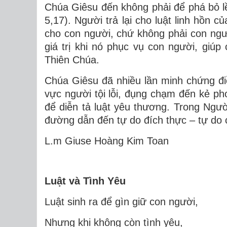
Chúa Giêsu đến không phải để phá bỏ l
5,17). Người trả lại cho luật
linh hồn củ
cho con người, chứ không phải con người
giá trị khi nó
phục vụ con người
, giúp
Thiên Chúa.
Chúa Giêsu đã nhiều lần minh chứng đ
vực người tội lỗi
,
đụng chạm đến kẻ pho
để diễn tả
luật yêu thương
. Trong Ngư
đường dẫn đến tự do đích thực
– tự do 
L.m Giuse Hoàng Kim Toan
Luật và Tình Yêu
Luật sinh ra để gìn giữ con người,
Nhưng khi không còn tình yêu,