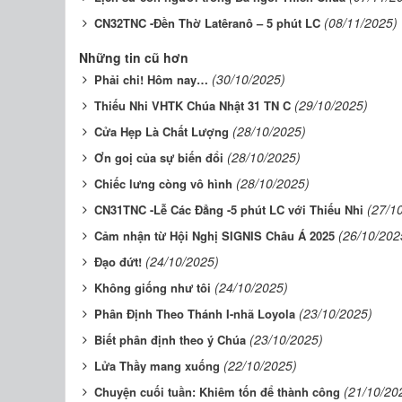
(08/11/2025)
CN32TNC -Đền Thờ Latêranô – 5 phút LC
Những tin cũ hơn
(30/10/2025)
Phải chi! Hôm nay…
(29/10/2025)
Thiếu Nhi VHTK Chúa Nhật 31 TN C
(28/10/2025)
Cửa Hẹp Là Chất Lượng
(28/10/2025)
Ơn goị của sự biến đổi
(28/10/2025)
Chiếc lưng còng vô hình
(27/1
CN31TNC -Lễ Các Đẳng -5 phút LC với Thiếu Nhi
(26/10/202
Cảm nhận từ Hội Nghị SIGNIS Châu Á 2025
(24/10/2025)
Đạo đứt!
(24/10/2025)
Không giống như tôi
(23/10/2025)
Phân Định Theo Thánh I-nhã Loyola
(23/10/2025)
Biết phân định theo ý Chúa
(22/10/2025)
Lửa Thầy mang xuống
(21/10/20
Chuyện cuối tuần: Khiêm tốn để thành công