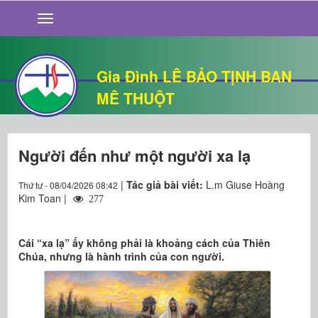
GIỚI THIỆU
TIN TỨC
SỐNG ĐẠO
Gia Đình LÊ BẢO TỊNH BAN
CHUYỆN NHÀ
MÊ THUỘT
QUÁN VĂN
THƯ GIÃN
Người đến như một người xa lạ
|
Tác giả bài viết:
L.m Giuse Hoàng
Thứ tư - 08/04/2026 08:42
Kim Toan |
277
Cái “xa lạ” ấy không phải là khoảng cách của Thiên
Chúa, nhưng là hành trình của con người.