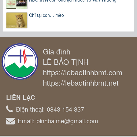
Chỉ tại con… mèo
Gia đình
LÊ BẢO TỊNH
https://lebaotinhbmt.com
https://lebaotinhbmt.net
LIÊN LẠC
Điện thoại:
0843 154 837
Email:
binhbalme@gmail.com