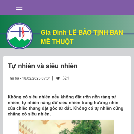
GIỚI THIỆU
TIN TỨC
SỐNG ĐẠO
Gia Đình LÊ BẢO TỊNH BAN
CHUYỆN NHÀ
MÊ THUỘT
QUÁN VĂN
THƯ GIÃN
Tự nhiên và siêu nhiên
|
Thứ ba - 18/02/2025 07:04
524
Không có siêu nhiên nếu không đặt trên nền tảng tự
nhiên, tự nhiên nâng đỡ siêu nhiên trong hướng nhìn
của chiếc thang đặt gốc từ đất. Không có tự nhiên cũng
chẳng có siêu nhiên.