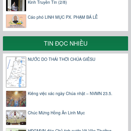
Kinh Truyền Tin (2/8)
Cáo phó LINH MỤC PX. PHẠM BÁ LỄ
TIN ĐỌC NHIỀU
NƯỚC DO THÁI THỜI CHÚA GIÊSU
Kiêng việc xác ngày Chúa nhật – NVMN 23.5.
Chúc Mừng Hồng Ân Linh Mục
HĐGMVN đón Chủ tịch nước Võ Văn Thưởng