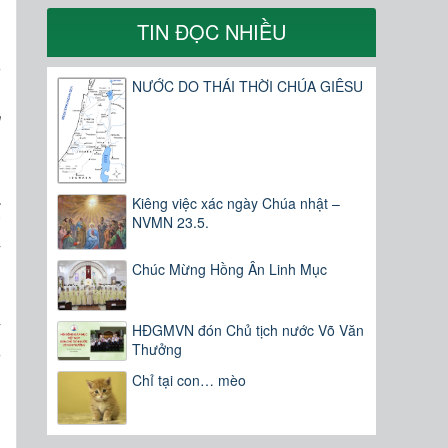
TIN ĐỌC NHIỀU
n
o
NƯỚC DO THÁI THỜI CHÚA GIÊSU
,
g
n
n
a
Kiêng việc xác ngày Chúa nhật –
”
NVMN 23.5.
y
Chúc Mừng Hồng Ân Linh Mục
m
,
y
HĐGMVN đón Chủ tịch nước Võ Văn
o
Thưởng
Chỉ tại con… mèo
h
g