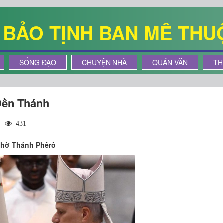
Ê BẢO TỊNH BAN MÊ THU
SỐNG ĐẠO
CHUYỆN NHÀ
QUÁN VĂN
TH
Đền Thánh
|
431
 thờ Thánh Phêrô