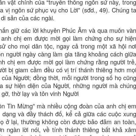
ân vật chính của “truyền thống ngôn sứ này, tron
a vị ngôn sứ phục vụ cho Lời” (sđd., 49). Chúng t
 di sản của các ngài.
khấn giữ các lời khuyên Phúc Âm và qua muôn và
, anh chị em được mời gọi làm chứng cho sự hiệ
sử cho mọi dân tộc, ngay cả trong một xã hội nơ
on người ngày càng làm gia tăng khoảng cách giữ
Anh chị em được mời gọi làm chứng rằng người trẻ
ời bị giam cầm đều có vị trí thánh thiêng hơn mọ
 của Người; đồng thời, mỗi người trong số họ cũn
a sự hiện diện của Người, những người mà chún
 gỡ, thờ lạy và tôn vinh Người
 đồn Tin Mừng” mà nhiều cộng đoàn của anh chị e
đa dạng và đầy thách đố, kể cả giữa các cuộc xun
 họ ở lại, thường không còn được bảo đảm an toàn
n ngàn lời nói, về tính thánh thiêng bất khả xâ