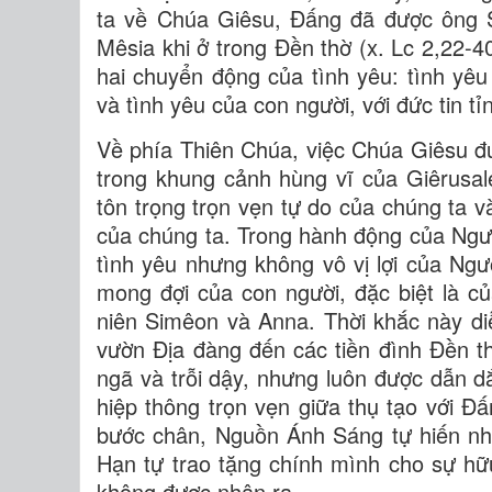
ta về Chúa Giêsu, Đấng đã được ông 
Mêsia khi ở trong Đền thờ (x. Lc 2,22-4
hai chuyển động của tình yêu: tình yê
và tình yêu của con người, với đức tin t
Về phía Thiên Chúa, việc Chúa Giêsu đư
trong khung cảnh hùng vĩ của Giêrusal
tôn trọng trọn vẹn tự do của chúng ta 
của chúng ta. Trong hành động của Ngư
tình yêu nhưng không vô vị lợi của Ngườ
mong đợi của con người, đặc biệt là của
niên Simêon và Anna. Thời khắc này diễ
vườn Địa đàng đến các tiền đình Đền th
ngã và trỗi dậy, nhưng luôn được dẫn d
hiệp thông trọn vẹn giữa thụ tạo với Đ
bước chân, Nguồn Ánh Sáng tự hiến nh
Hạn tự trao tặng chính mình cho sự h
không được nhận ra.