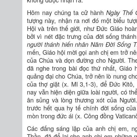
Hôm nay chúng ta cử hành
Ngày Thế G
tượng này, nhận ra nơi đó một biểu tư
Hội và trên thế giới, như Đức Giáo hoàn
bởi vì nét đặc trưng của đời sống thán
người thánh hiến nhân Năm Đời Sống T
mến, Giáo hội mời gọi anh chị em trở nê
của Chúa và dọn đường cho Người. The
đã nghe trong bài đọc thứ nhất, Giáo h
quảng đại cho Chúa, trở nên lò nung cho
của thợ giặt (x. Ml 3,1-3), để Đức Kit
nay vẫn hiện diện giữa loài người, có th
ân sủng và lòng thương xót của Người
trước hết qua hy tế chính đời sống củ
mòn trong đức ái (x. Công đồng Vaticanô 
Các đấng sáng lập của anh chị em, n
Thần, đã để lại cho anh chị em những 