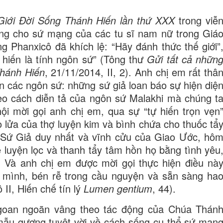
iới Đời Sống Thánh Hiến lần thứ XXX
trong viễ
ợng cho sứ mạng của các tu sĩ nam nữ trong Giá
g Phanxicô đã khích lệ: “Hãy đánh thức thế giới”
h hiến là tính ngôn sứ” (Tông thư
Gửi tất cả nhữn
hánh Hiến
, 21/11/2014, II, 2). Anh chị em rất thâ
n các ngôn sứ: những sứ giả loan báo sự hiện diệ
o cách diễn tả của ngôn sứ Malakhi mà chúng t
ội mời gọi anh chị em, qua sự “tự hiến trọn vẹn
 lửa của thợ luyện kim và bình chứa cho thuốc tẩ
ô, Sứ Giả duy nhất và vĩnh cửu của Giao Ước, hô
ể luyện lọc và thanh tẩy tâm hồn họ bằng tình yêu
. Và anh chị em được mời gọi thực hiện điều nà
a mình, bén rễ trong cầu nguyện và sẵn sàng ha
II, Hiến chế tín lý
Lumen gentium
, 44).
goan ngoãn vâng theo tác động của Chúa Thán
mẫu gương tuyệt vời về cách sống cụ thể sứ mạn