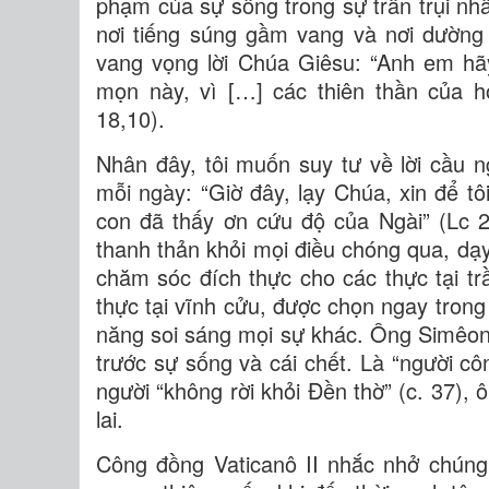
phạm của sự sống trong sự trần trụi nh
nơi tiếng súng gầm vang và nơi dường 
vang vọng lời Chúa Giêsu: “Anh em hã
mọn này, vì […] các thiên thần của h
18,10).
Nhân đây, tôi muốn suy tư về lời cầu 
mỗi ngày: “Giờ đây, lạy Chúa, xin để tôi
con đã thấy ơn cứu độ của Ngài” (Lc 2,2
thanh thản khỏi mọi điều chóng qua, dạy
chăm sóc đích thực cho các thực tại 
thực tại vĩnh cửu, được chọn ngay trong
năng soi sáng mọi sự khác. Ông Simêon 
trước sự sống và cái chết. Là “người cô
người “không rời khỏi Đền thờ” (c. 37), 
lai.
Công đồng Vaticanô II nhắc nhở chúng 