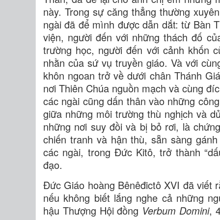
này. Trong sự căng thẳng thường xuyên g
ngài đã để mình được dẫn dắt: từ Bàn Ti
viện, người đến với những thách đố của
trường học, người đến với cảnh khốn 
nhằn của sứ vụ truyền giáo. Và với cùng
khôn ngoan trở về dưới chân Thánh Giá 
nơi Thiên Chúa nguồn mạch và cùng đí
các ngài cũng dấn thân vào những công v
giữa những môi trường thù nghịch và dử
những nơi suy đồi và bị bỏ rơi, là chứn
chiến tranh và hận thù, sẵn sàng gánh
các ngài, trong Đức Kitô, trở thành “dấ
đạo.
Đức Giáo hoàng Bênêđictô XVI đã viết rằ
nếu không biết lắng nghe cả những ng
hậu Thượng Hội đồng
Verbum Domini
, 