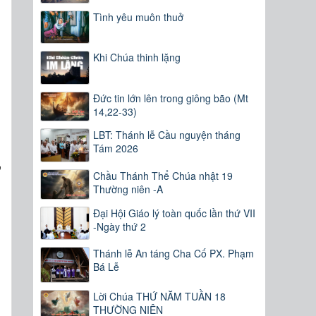
Tình yêu muôn thuở
Khi Chúa thinh lặng
Đức tin lớn lên trong giông bão (Mt
14,22-33)
LBT: Thánh lễ Cầu nguyện tháng
,
Tám 2026
ự
Chầu Thánh Thể Chúa nhật 19
m
Thường niên -A
Đại Hội Giáo lý toàn quốc lần thứ VII
-Ngày thứ 2
Thánh lễ An táng Cha Cố PX. Phạm
Bá Lễ
Lời Chúa THỨ NĂM TUẦN 18
g
THƯỜNG NIÊN