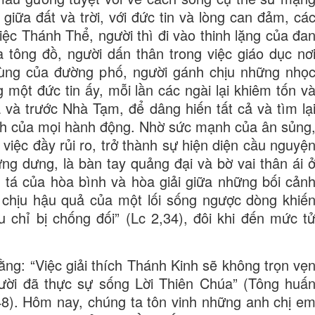
iữa đất và trời, với đức tin và lòng can đảm, cá
ệc Thánh Thể, người thì đi vào thinh lặng của đa
 tông đồ, người dấn thân trong việc giáo dục nơ
cùng của đường phố, người gánh chịu những nhọ
 một đức tin ấy, mỗi lần các ngài lại khiêm tốn v
và trước Nhà Tạm, để dâng hiến tất cả và tìm lạ
ch của mọi hành động. Nhờ sức mạnh của ân sủng
iệc đầy rủi ro, trở thành sự hiện diện cầu nguyệ
ng dưng, là bàn tay quảng đại và bờ vai thân ái 
g tá của hòa bình và hòa giải giữa những bối cản
 chịu hậu quả của một lối sống ngược dòng khiế
u chỉ bị chống đối” (Lc 2,34), đôi khi đến mức t
ng: “Việc giải thích Thánh Kinh sẽ không trọn vẹ
ười đã thực sự sống Lời Thiên Chúa” (Tông huấ
48). Hôm nay, chúng ta tôn vinh những anh chị e