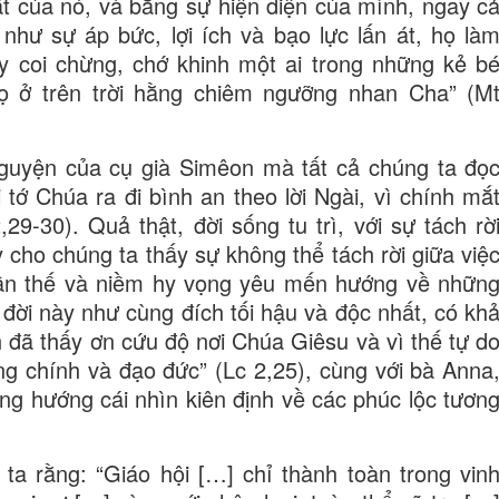
ất của nó, và bằng sự hiện diện của mình, ngay c
như sự áp bức, lợi ích và bạo lực lấn át, họ là
y coi chừng, chớ khinh một ai trong những kẻ b
ọ ở trên trời hằng chiêm ngưỡng nhan Cha” (M
nguyện của cụ già Simêon mà tất cả chúng ta đọ
 tớ Chúa ra đi bình an theo lời Ngài, vì chính mắ
9-30). Quả thật, đời sống tu trì, với sự tách rờ
 cho chúng ta thấy sự không thể tách rời giữa việ
trần thế và niềm hy vọng yêu mến hướng về nhữn
 đời này như cùng đích tối hậu và độc nhất, có kh
đã thấy ơn cứu độ nơi Chúa Giêsu và vì thế tự d
ng chính và đạo đức” (Lc 2,25), cùng với bà Anna
ông hướng cái nhìn kiên định về các phúc lộc tươn
ta rằng: “Giáo hội […] chỉ thành toàn trong vin