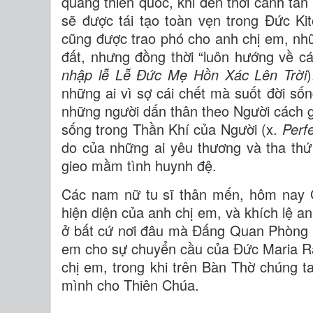
quang thiên quốc, khi đến thời canh tân 
sẽ được tái tạo toàn vẹn trong Đức Kit
cũng được trao phó cho anh chị em, nh
đất, nhưng đồng thời “luôn hướng về 
nhập lễ Lễ Đức Mẹ Hồn Xác Lên Trời
những ai vì sợ cái chết mà suốt đời sống
những người dấn thân theo Người cách g
sống trong Thần Khí của Người (x.
Perfe
do của những ai yêu thương và tha thứ
gieo mầm tình huynh đệ.
Các nam nữ tu sĩ thân mến, hôm nay G
hiện diện của anh chị em, và khích lệ a
ở bất cứ nơi đâu mà Đấng Quan Phòng g
em cho sự chuyển cầu của Đức Maria Rấ
chị em, trong khi trên Bàn Thờ chúng t
mình cho Thiên Chúa.