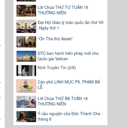
g
Lời Chúa THỨ TƯ TUẦN 18
a
THƯỜNG NIÊN
,
Đại Hội Giáo lý toàn quốc lần thứ VII
-Ngày thứ 1
ó
“Ơn Tha thứ Assisi”
ự
ó
ĐTC ban hành hiến pháp mới cho
Quốc gia Vatican
a
m
Kinh Truyền Tin (2/8)
o
Cáo phó LINH MỤC PX. PHẠM BÁ
ừ
LỄ
p
ự
Lời Chúa THỨ BA TUẦN 18
THƯỜNG NIÊN
i
ô
Ý cầu nguyện của Đức Thánh Cha -
tháng 8
ư