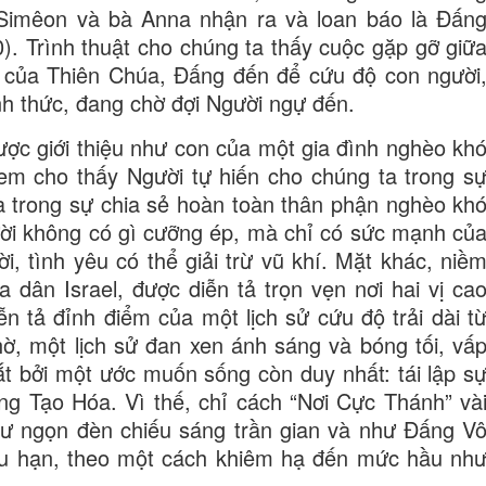
Simêon và bà Anna nhận ra và loan báo là Đấn
0). Trình thuật cho chúng ta thấy cuộc gặp gỡ giữ
u của Thiên Chúa, Đấng đến để cứu độ con người
ỉnh thức, đang chờ đợi Người ngự đến.
ợc giới thiệu như con của một gia đình nghèo kh
em cho thấy Người tự hiến cho chúng ta trong s
và trong sự chia sẻ hoàn toàn thân phận nghèo kh
ời không có gì cưỡng ép, mà chỉ có sức mạnh củ
i, tình yêu có thể giải trừ vũ khí. Mặt khác, niề
 dân Israel, được diễn tả trọn vẹn nơi hai vị ca
n tả đỉnh điểm của một lịch sử cứu độ trải dài t
ờ, một lịch sử đan xen ánh sáng và bóng tối, vấ
ắt bởi một ước muốn sống còn duy nhất: tái lập s
ấng Tạo Hóa. Vì thế, chỉ cách “Nơi Cực Thánh” và
ư ngọn đèn chiếu sáng trần gian và như Đấng V
ữu hạn, theo một cách khiêm hạ đến mức hầu nh