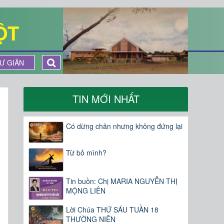
ỘT
Ư GIÃN
TIN MỚI NHẤT
Có dừng chân nhưng không đứng lại
Từ bỏ mình?
Tin buồn: Chị MARIA NGUYỄN THỊ
MỘNG LIÊN
Lời Chúa THỨ SÁU TUẦN 18
THƯỜNG NIÊN