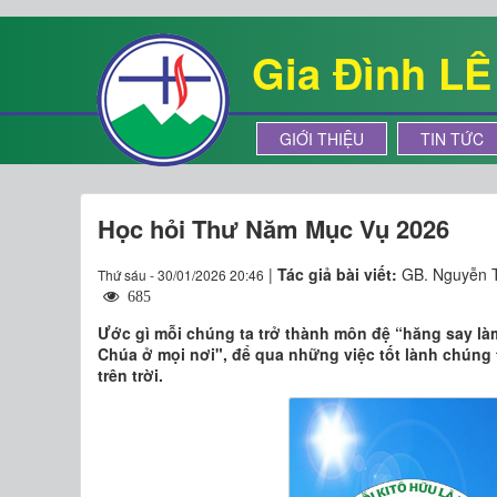
Gia Đình L
GIỚI THIỆU
TIN TỨC
Học hỏi Thư Năm Mục Vụ 2026
|
Tác giả bài viết:
GB. Nguyễn T
Thứ sáu - 30/01/2026 20:46
685
Ước gì mỗi chúng ta trở thành môn đệ “hăng say là
Chúa ở mọi nơi", để qua những việc tốt lành chúng 
trên trời.