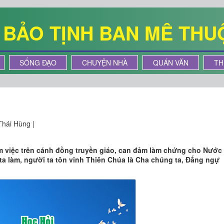
Ê BẢO TỊNH BAN MÊ THU
SỐNG ĐẠO
CHUYỆN NHÀ
QUÁN VĂN
TH
hái Hùng |
m việc trên cánh đồng truyền giáo, can đảm làm chứng cho Nước
ta làm, người ta tôn vinh Thiên Chúa là Cha chúng ta, Đấng ngự