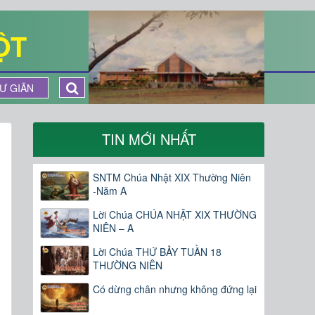
ỘT
Ư GIÃN
TIN MỚI NHẤT
SNTM Chúa Nhật XIX Thường Niên
-Năm A
Lời Chúa CHÚA NHẬT XIX THƯỜNG
NIÊN – A
Lời Chúa THỨ BẢY TUẦN 18
THƯỜNG NIÊN
Có dừng chân nhưng không đứng lại