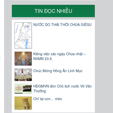
TIN ĐỌC NHIỀU
n
g
NƯỚC DO THÁI THỜI CHÚA GIÊSU
o
n
Kiêng việc xác ngày Chúa nhật –
o
NVMN 23.5.
Chúc Mừng Hồng Ân Linh Mục
HĐGMVN đón Chủ tịch nước Võ Văn
Thưởng
Chỉ tại con… mèo
,