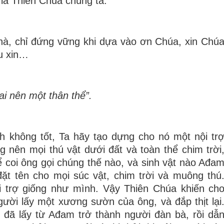
 là Thiên Chúa chúng ta.
nhà, chỉ đứng vững khi dựa vào ơn Chúa, xin Chú
u xin…
i nên một thân thể”.
 không tốt, Ta hãy tạo dựng cho nó một nội tr
g nên mọi thú vật dưới đất và toàn thể chim trời
coi ông gọi chúng thế nào, và sinh vật nào Ađa
 đặt tên cho mọi súc vật, chim trời và muông thú
trợ giống như mình. Vậy Thiên Chúa khiến ch
ười lấy một xương sườn của ông, và đắp thịt lại
đã lấy từ Ađam trở thành người đàn bà, rồi dẫ