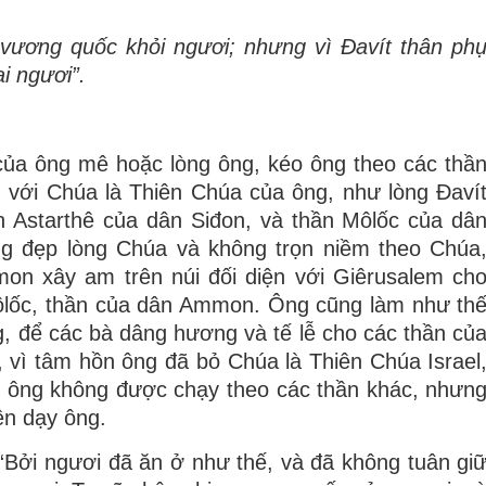
 vương quốc khỏi ngươi; nhưng vì Ðavít thân ph
i ngươi”.
của ông mê hoặc lòng ông, kéo ông theo các thầ
n với Chúa là Thiên Chúa của ông, như lòng Ðaví
n Astarthê của dân Siđon, và thần Môlốc của dâ
 đẹp lòng Chúa và không trọn niềm theo Chúa
mon xây am trên núi đối diện với Giêrusalem ch
ôlốc, thần của dân Ammon. Ông cũng làm như th
g, để các bà dâng hương và tế lễ cho các thần củ
 vì tâm hồn ông đã bỏ Chúa là Thiên Chúa Israel
ấm ông không được chạy theo các thần khác, nhưn
ền dạy ông.
Bởi ngươi đã ăn ở như thế, và đã không tuân gi