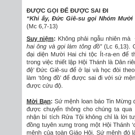
ĐƯỢC GỌI ĐỂ ĐƯỢC SAI ĐI
“Khi ấy, Đức Giê-su gọi Nhóm Mười H
(Mc 6,7-13)
Suy niệm
:
Không phải ngẫu nhiên mà
hai ông và gọi làm tông đồ”
(Lc 6,13). 
đại diện Mười Hai chi tộc Ít-ra-en để 
trong việc thiết lập Hội Thánh là Dân 
đệ’ Đức Giê-su để ở lại và học đòi t
làm ‘tông đồ’ để được sai đi với sứ mệ
được cứu độ.
Mời Bạn
:
Sứ mệnh loan báo Tin Mừng đ
được chuyển thông cho chúng ta qua B
nhận bí tích Rửa Tội không chỉ là lời t
đồng tuyên xưng trong một Hội Thánh ‘
mệnh của toàn Giáo Hội. Sứ mệnh đó là