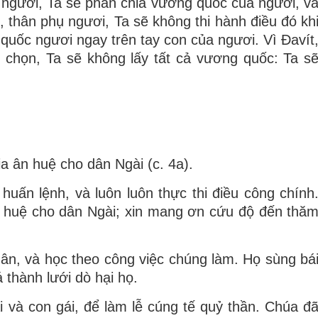
o ngươi, Ta sẽ phân chia vương quốc của ngươi, v
, thân phụ ngươi, Ta sẽ không thi hành điều đó kh
quốc ngươi ngay trên tay con của ngươi. Vì Ðavít
n chọn, Ta sẽ không lấy tất cả vương quốc: Ta s
a ân huệ cho dân Ngài (c. 4a).
huấn lệnh, và luôn luôn thực thi điều công chính
n huệ cho dân Ngài; xin mang ơn cứu độ đến thă
n, và học theo công việc chúng làm. Họ sùng bá
 thành lưới dò hại họ.
 và con gái, để làm lễ cúng tế quỷ thần. Chúa đ