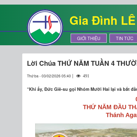
Gia Đình L
GIỚI THIỆU
TIN TỨC
Lời Chúa THỨ NĂM TUẦN 4 THƯỜ
|
Thứ ba - 03/02/2026 05:40
491
“Khi ấy, Đức Giê-su gọi Nhóm Mười Hai lại và bắt đầu
THỨ NĂM ĐẦU TH
Thánh Agat