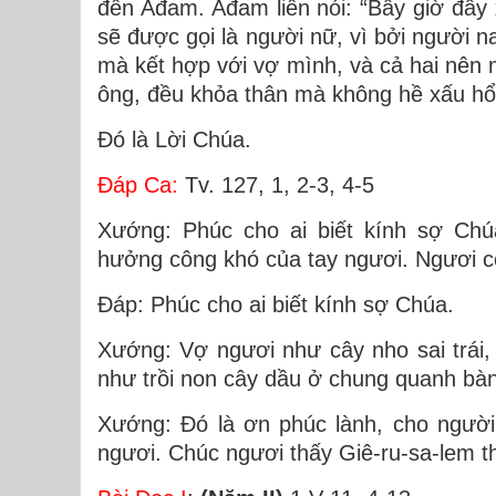
đến Ađam. Ađam liền nói: “Bây giờ đây x
sẽ được gọi là người nữ, vì bởi người n
mà kết hợp với vợ mình, và cả hai nên 
ông, đều khỏa thân mà không hề xấu hổ
Ðó là Lời Chúa.
Ðáp Ca:
Tv. 127, 1, 2-3, 4-5
Xướng: Phúc cho ai biết kính sợ Chú
hưởng công khó của tay ngươi. Ngươi 
Đáp: Phúc cho ai biết kính sợ Chúa.
Xướng: Vợ ngươi như cây nho sai trái, 
như trồi non cây dầu ở chung quanh bà
Xướng: Đó là ơn phúc lành, cho người
ngươi. Chúc ngươi thấy Giê-ru-sa-lem th