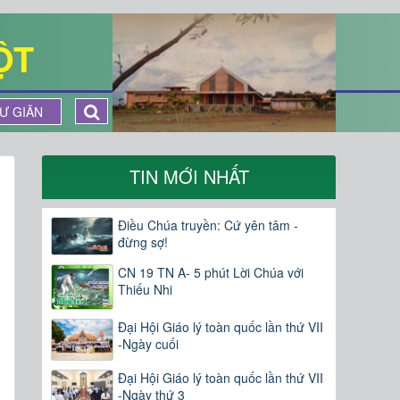
ỘT
Ư GIÃN
TIN MỚI NHẤT
Điều Chúa truyền: Cứ yên tâm -
đừng sợ!
CN 19 TN A- 5 phút Lời Chúa với
Thiếu Nhi
Đại Hội Giáo lý toàn quốc lần thứ VII
-Ngày cuối
Đại Hội Giáo lý toàn quốc lần thứ VII
-Ngày thứ 3