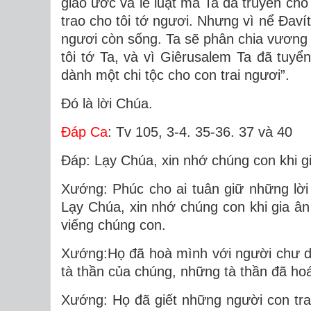
giao ước và lề luật mà Ta đã truyền ch
trao cho tôi tớ ngươi. Nhưng vì nể Ðavít
ngươi còn sống. Ta sẽ phân chia vương 
tôi tớ Ta, và vì Giêrusalem Ta đã tuyể
dành một chi tộc cho con trai ngươi”.
Ðó là lời Chúa.
Ðáp Ca
: Tv 105, 3-4. 35-36. 37 và 40
Ðáp: Lạy Chúa, xin nhớ chúng con khi gi
Xướng: Phúc cho ai tuân giữ những lời 
Lạy Chúa, xin nhớ chúng con khi gia â
viếng chúng con.
Xướng:Họ đã hoà mình với người chư dâ
tà thần của chúng, những tà thần đã hoá
Xướng: Họ đã giết những người con trai