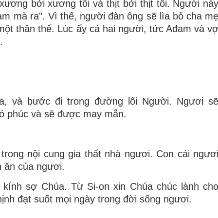
ương bởi xương tôi và thịt bởi thịt tôi. Người nà
am mà ra”. Vì thế, người đàn ông sẽ lìa bỏ cha m
một thân thể. Lúc ấy cả hai người, tức Ađam và v
.
a, và bước đi trong đường lối Người. Ngươi s
có phúc và sẽ được may mắn.
trong nội cung gia thất nhà ngươi. Con cái ngươ
n ăn của ngươi.
 kính sợ Chúa. Từ Si-on xin Chúa chúc lành ch
ịnh đạt suốt mọi ngày trong đời sống ngươi.