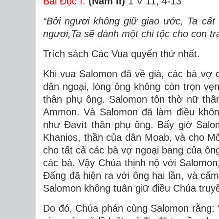
Bài Ðọc I
:
(Năm II)
1 V 11, 4-13
“Bởi ngươi không giữ giao ước, Ta cất
ngươi,Ta sẽ dành một chi tộc cho con tra
Trích sách Các Vua quyển thứ nhất.
Khi vua Salomon đã về già, các bà vợ 
dân ngoại, lòng ông không còn trọn vẹ
thân phụ ông. Salomon tôn thờ nữ thầ
Ammon. Và Salomon đã làm điều không
như Ðavít thân phụ ông. Bấy giờ Salo
Khanios, thần của dân Moab, và cho M
cho tất cả các bà vợ ngoại bang của ôn
các bà. Vậy Chúa thịnh nộ với Salomon,
Ðấng đã hiện ra với ông hai lần, và c
Salomon không tuân giữ điều Chúa truy
Do đó, Chúa phán cùng Salomon rằng: “