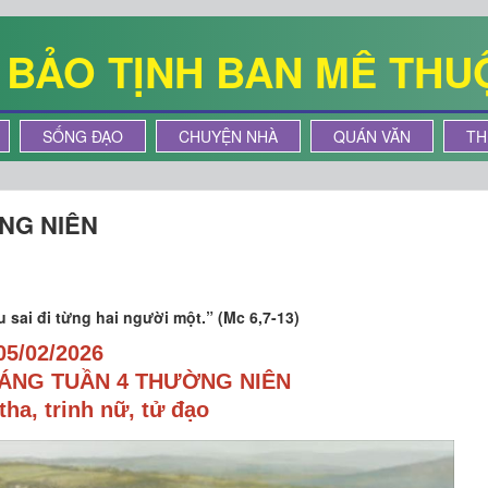
Ê BẢO TỊNH BAN MÊ THU
SỐNG ĐẠO
CHUYỆN NHÀ
QUÁN VĂN
TH
NG NIÊN
 sai đi từng hai người một.” (Mc 6,7-13)
05/02/2026
ÁNG TUẦN 4 THƯỜNG NIÊN
ha, trinh nữ, tử đạo