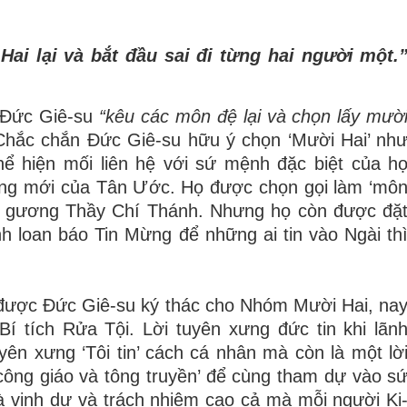
ai lại và bắt đầu sai đi từng hai người một.
 Đức Giê-su
“kêu các môn đệ lại và chọn lấy mườ
Chắc chắn Đức Giê-su hữu ý chọn ‘Mười Hai’ nh
thể hiện mối liên hệ với sứ mệnh đặc biệt của h
riêng mới của Tân Ước. Họ được chọn gọi làm ‘mô
heo gương Thầy Chí Thánh. Nhưng họ còn được đặ
nh loan báo Tin Mừng để những ai tin vào Ngài th
ược Đức Giê-su ký thác cho Nhóm Mười Hai, na
í tích Rửa Tội. Lời tuyên xưng đức tin khi lãn
uyên xưng ‘Tôi tin’ cách cá nhân mà còn là một lờ
công giáo và tông truyền’ để cùng tham dự vào s
 vinh dự và trách nhiệm cao cả mà mỗi người Ki