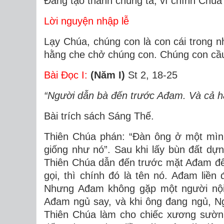
Đấng tạo thành chúng ta, vì chính Chúa
Lời nguyện nhập lễ
Lạy Chúa, chúng con là con cái trong 
hằng che chở chúng con. Chúng con cầ
Bài Ðọc I:
(Năm I)
St 2, 18-25
“Người dẫn bà đến trước Ađam. Và cả ha
Bài trích sách Sáng Thế.
Thiên Chúa phán: “Ðàn ông ở một mình
giống như nó”. Sau khi lấy bùn đất dựn
Thiên Chúa dẫn đến trước mặt Ađam để 
gọi, thì chính đó là tên nó. Ađam liền
Nhưng Ađam không gặp một người nội 
Ađam ngủ say, và khi ông đang ngủ, Ng
Thiên Chúa làm cho chiếc xương sườn 