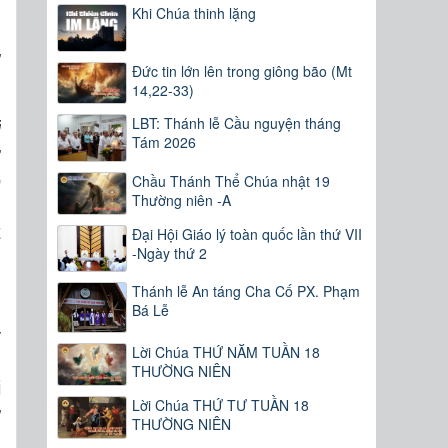
Khi Chúa thinh lặng
”
Đức tin lớn lên trong giông bão (Mt
14,22-33)
LBT: Thánh lễ Cầu nguyện tháng
i
Tám 2026
ư
ọ
Chầu Thánh Thể Chúa nhật 19
Thường niên -A
n
t
Đại Hội Giáo lý toàn quốc lần thứ VII
-Ngày thứ 2
ì
Thánh lễ An táng Cha Cố PX. Phạm
Bá Lễ
y
Lời Chúa THỨ NĂM TUẦN 18
h
THƯỜNG NIÊN
i
Lời Chúa THỨ TƯ TUẦN 18
ứ
THƯỜNG NIÊN
-