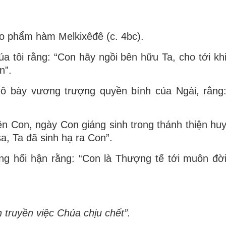
eo phẩm hàm Melkixêđê (c. 4bc).
 tôi rằng: “Con hãy ngồi bên hữu Ta, cho tới kh
on”.
ô bày vương trượng quyền bính của Ngài, rằng
n Con, ngày Con giáng sinh trong thánh thiện hu
a, Ta đã sinh hạ ra Con”.
g hối hận rằng: “Con là Thượng tế tới muôn đờ
 truyền việc Chúa chịu chết”.