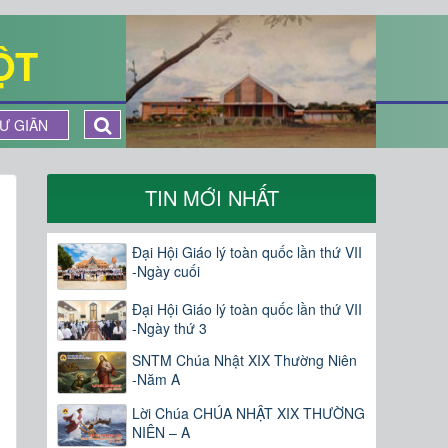
ỘT
Ư GIÃN
TIN MỚI NHẤT
Đại Hội Giáo lý toàn quốc lần thứ VII
-Ngày cuối
Đại Hội Giáo lý toàn quốc lần thứ VII
-Ngày thứ 3
SNTM Chúa Nhật XIX Thường Niên
-Năm A
Lời Chúa CHÚA NHẬT XIX THƯỜNG
NIÊN – A