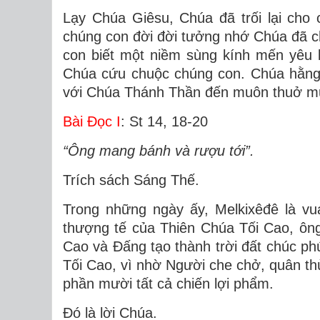
Lạy Chúa Giêsu, Chúa đã trối lại cho
chúng con đời đời tưởng nhớ Chúa đã ch
con biết một niềm sùng kính mến yêu 
Chúa cứu chuộc chúng con. Chúa hằng 
với Chúa Thánh Thần đến muôn thuở m
Bài Ðọc I
: St 14, 18-20
“Ông mang bánh và rượu tới”.
Trích sách Sáng Thế.
Trong những ngày ấy, Melkixêđê là vu
thượng tế của Thiên Chúa Tối Cao, ôn
Cao và Ðấng tạo thành trời đất chúc p
Tối Cao, vì nhờ Người che chở, quân th
phần mười tất cả chiến lợi phẩm.
Ðó là lời Chúa.