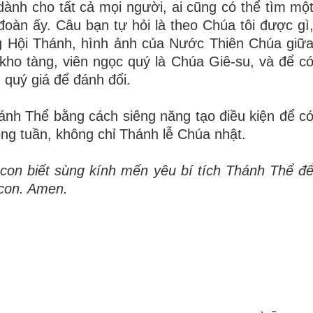
nh cho tất cả mọi người, ai cũng có thể tìm mộ
đoàn ấy. Câu bạn tự hỏi là theo Chúa tôi được gì
ng Hội Thánh, hình ảnh của Nước Thiên Chúa giữ
 kho tàng, viên ngọc quý là Chúa Giê-su, và để c
u quý giá để đánh đổi.
h Thể bằng cách siêng năng tạo điều kiện để c
ng tuần, không chỉ Thánh lễ Chúa nhật.
con biết sùng kính mến yêu bí tích Thánh Thể đ
con. Amen.