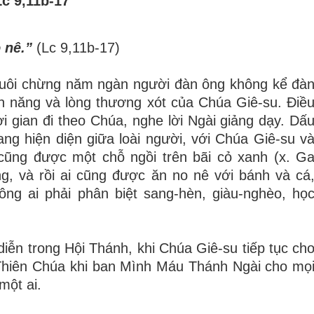
Lc 9,11b-17
 nê.”
(Lc 9,11b-17)
nuôi chừng năm ngàn người đàn ông không kể đà
ền năng và lòng thương xót của Chúa Giê-su. Điề
ời gian đi theo Chúa, nghe lời Ngài giảng dạy. Dấ
g hiện diện giữa loài người, với Chúa Giê-su v
cũng được một chỗ ngồi trên bãi cỏ xanh (x. G
g, và rồi ai cũng được ăn no nê với bánh và cá
hông ai phải phân biệt sang-hèn, giàu-nghèo, họ
iễn trong Hội Thánh, khi Chúa Giê-su tiếp tục ch
 Thiên Chúa khi ban Mình Máu Thánh Ngài cho mọ
một ai.