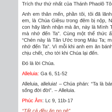
Trích thư thứ nhất của Thánh Phaolô Tôn
Anh em thân mến, phần tôi, tôi đã lãnh
em, là Chúa Giêsu trong đêm bị nộp, N
con hãy lãnh nhận mà ăn, này là Mình T
mà nhớ đến Ta”. Cùng một thể thức ấy
“Chén này là Tân Ước trong Máu Ta; mỗ
nhớ đến Ta”. Vì mỗi khi anh em ăn bán
chịu chết, cho tới khi Chúa lại đến.
Ðó là lời Chúa.
Alleluia:
Ga 6, 51-52
Alleluia, alleluia! – Chúa phán: “Ta là 
sống đời đời”. – Alleluia.
Phúc Âm
: Lc 9, 11b-17
“Tất cả đều ăn no nê”.