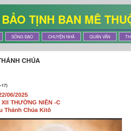
Ê BẢO TỊNH BAN MÊ THU
SỐNG ĐẠO
CHUYỆN NHÀ
QUÁN VĂN
TH
 THÁNH CHÚA
-17)
22/06/2025
XII THƯỜNG NIÊN -C
u Thánh Chúa Kitô