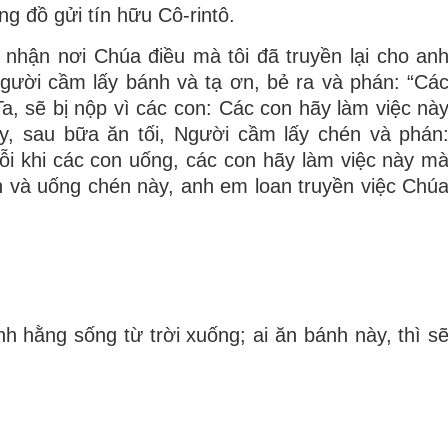
g đồ gửi tín hữu Cô-rintô.
 nhận nơi Chúa điều mà tôi đã truyền lại cho an
gười cầm lấy bánh và tạ ơn, bẻ ra và phán: “Cá
a, sẽ bị nộp vì các con: Các con hãy làm việc nà
, sau bữa ăn tối, Người cầm lấy chén và phán
i khi các con uống, các con hãy làm việc này m
h và uống chén này, anh em loan truyền việc Chú
bánh hằng sống từ trời xuống; ai ăn bánh này, thì s