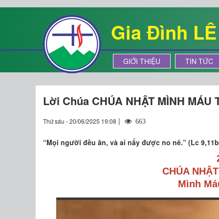
Gia Đình L
GIỚI THIỆU
TIN TỨC
Lời Chúa CHÚA NHẬT MÌNH MÁU
|
Thứ sáu - 20/06/2025 19:08
663
“Mọi người đều ăn, và ai nấy được no nê.” (Lc 9,11b
CHÚA NHẬT 
Mình Má