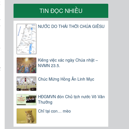
t
TIN ĐỌC NHIỀU
,
a
ó
NƯỚC DO THÁI THỜI CHÚA GIÊSU
ó
Kiêng việc xác ngày Chúa nhật –
NVMN 23.5.
ể
Chúc Mừng Hồng Ân Linh Mục
HĐGMVN đón Chủ tịch nước Võ Văn
Thưởng
Chỉ tại con… mèo