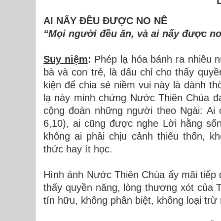
AI NẤY ĐỀU ĐƯỢC NO NÊ
“Mọi người đều ăn, và ai nấy được no
Suy niệm
:
Phép lạ hóa bánh ra nhiều 
bà và con trẻ, là dấu chỉ cho thấy quy
kiện để chia sẻ niềm vui này là dành th
lạ này minh chứng Nước Thiên Chúa đan
cộng đoàn những người theo Ngài: Ai 
6,10), ai cũng được nghe Lời hằng sốn
không ai phải chịu cảnh thiếu thốn, k
thức hay ít học.
Hình ảnh Nước Thiên Chúa ấy mãi tiếp d
thấy quyền năng, lòng thương xót của
tín hữu, không phân biệt, không loại trừ 