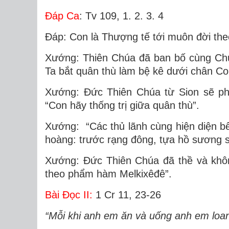
Ðáp Ca
: Tv 109, 1. 2. 3. 4
Ðáp: Con là Thượng tế tới muôn đời th
Xướng: Thiên Chúa đã ban bố cùng Chúa
Ta bắt quân thù làm bệ kê dưới chân C
Xướng: Ðức Thiên Chúa từ Sion sẽ ph
“Con hãy thống trị giữa quân thù”.
Xướng: “Các thủ lãnh cùng hiện diện bê
hoàng: trước rạng đông, tựa hồ sương s
Xướng: Ðức Thiên Chúa đã thề và khôn
theo phẩm hàm Melkixêđê”.
Bài Ðọc II:
1 Cr 11, 23-26
“Mỗi khi anh em ăn và uống anh em loan