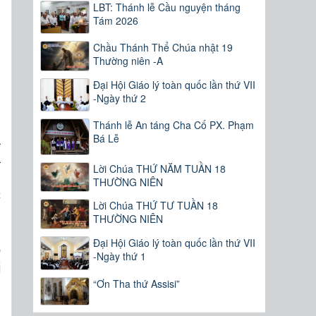
LBT: Thánh lễ Cầu nguyện tháng
Tám 2026
Chầu Thánh Thể Chúa nhật 19
Thường niên -A
n
Đại Hội Giáo lý toàn quốc lần thứ VII
-Ngày thứ 2
u
u
Thánh lễ An táng Cha Cố PX. Phạm
Bá Lễ
à
a
Lời Chúa THỨ NĂM TUẦN 18
,
THƯỜNG NIÊN
c
Lời Chúa THỨ TƯ TUẦN 18
THƯỜNG NIÊN
Đại Hội Giáo lý toàn quốc lần thứ VII
o
-Ngày thứ 1
i
“Ơn Tha thứ Assisi”