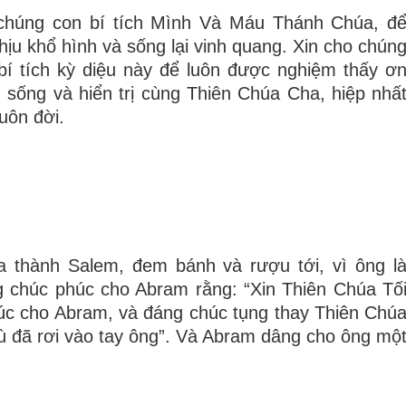
 chúng con bí tích Mình Và Máu Thánh Chúa, đ
ịu khổ hình và sống lại vinh quang. Xin cho chún
bí tích kỳ diệu này để luôn được nghiệm thấy ơ
sống và hiển trị cùng Thiên Chúa Cha, hiệp nhấ
uôn đời.
a thành Salem, đem bánh và rượu tới, vì ông l
g chúc phúc cho Abram rằng: “Xin Thiên Chúa Tố
húc cho Abram, và đáng chúc tụng thay Thiên Chú
ù đã rơi vào tay ông”. Và Abram dâng cho ông mộ