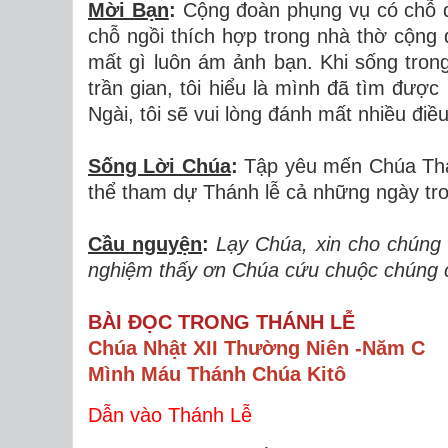
Mời Bạn
:
Cộng đoàn phụng vụ có chỗ dà
chỗ ngồi thích hợp trong nhà thờ cộng 
mất gì luôn ám ảnh bạn. Khi sống tro
trần gian, tôi hiểu là mình đã tìm được
Ngài, tôi sẽ vui lòng đánh mất nhiều điề
Sống Lời Chúa
:
Tập yêu mến Chúa Thán
thể tham dự Thánh lễ cả những ngày tro
Cầu nguyện
:
Lạy Chúa, xin cho chúng 
nghiệm thấy ơn Chúa cứu chuộc chúng 
BÀI ĐỌC TRONG THÁNH LỄ
Chúa Nhật XII Thường Niên -Năm C
Mình Máu Thánh Chúa Kitô
Dẫn vào Thánh Lễ