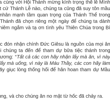
 cùng với Hội Thánh mừng kính trọng thể lễ Mìn
ất cứ Thánh Lễ nào, chúng ta cũng đã suy tôn mầ
 nhân mạnh tầm quan trọng của Thánh Thể tron
 Thánh đã chọn riêng một ngày để chúng ta dàn
 chiêm ngắm và tạ ơn tình yêu Thiên Chúa trong B
ợc đón nhận chính Đức Giêsu là nguồn của mọi â
 chúng ta đến để tham dự bữa tiệc thánh tron
hương: “
Tất cả các con hãy nhận lấy mà ăn, vì nà
lấy mà uống, vì này là Máu Thầy, các con hãy là
y giục lòng thống hối để hân hoan tham dự Mầ
úng, và cho chúng ăn no mật từ hốc đã chảy ra.