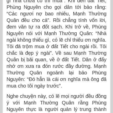
gì nhà chưa có thì mua”. Khi đến đất Tiết,
Phùng Nguyên cho gọi dân tới bảo rằng:
“Các ngươi nợ bao nhiêu, Mạnh Thường
Quân đều cho cả”. Rồi chẳng tính vốn lời,
đem văn tự ra đốt sạch. Khi trở về, Phùng
Nguyên nói với Mạnh Thường Quân: “Nhà
ngài không thiếu gì, có lẽ chỉ thiếu ơn nghĩa.
Tôi đã trộm mua ở đất Tiết cho ngài rồi. Tôi
chắc là đẹp ý ngài”. Về sau Mạnh Thường
Quân bị bãi quan, về ở đất Tiết. Dân ở đấy
nhớ ơn xưa ra đón rước đầy đường. Mạnh
Thường Quân ngoảnh lại bảo Phùng
Nguyên: “Đó hẳn là cái ơn nghĩa mà ông đã
mua cho tôi ngày trước”.
Nghe chuyện này, có lẽ mọi người đều đồng
ý với Mạnh Thường Quân rằng Phùng
Nguyên thực là người quản lý trung thành