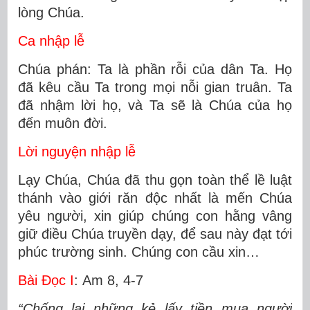
lòng Chúa.
Ca nhập lễ
Chúa phán: Ta là phần rỗi của dân Ta. Họ
đã kêu cầu Ta trong mọi nỗi gian truân. Ta
đã nhậm lời họ, và Ta sẽ là Chúa của họ
đến muôn đời.
Lời nguyện nhập lễ
Lạy Chúa, Chúa đã thu gọn toàn thể lề luật
thánh vào giới răn độc nhất là mến Chúa
yêu người, xin giúp chúng con hằng vâng
giữ điều Chúa truyền dạy, để sau này đạt tới
phúc trường sinh. Chúng con cầu xin…
Bài Ðọc I
: Am 8, 4-7
“Chống lại những kẻ lấy tiền mua người