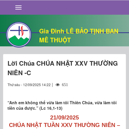
GIỚI THIỆU
TIN TỨC
SỐNG ĐẠO
Gia Đình LÊ BẢO TỊNH BAN
CHUYỆN NHÀ
MÊ THUỘT
QUÁN VĂN
THƯ GIÃN
Lời Chúa CHÚA NHẬT XXV THƯỜNG
NIÊN -C
|
Thứ sáu - 12/09/2025 14:22
651
“Anh em không thể vừa làm tôi Thiên Chúa, vừa làm tôi
tiền của được.” (Lc 16,1-13)
21/09/2025
CHÚA NHẬT TUẦN XXV THƯỜNG NIÊN –