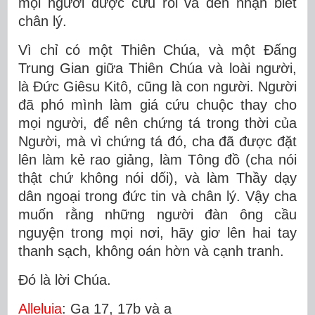
mọi người được cứu rỗi và đến nhận biết
chân lý.
Vì chỉ có một Thiên Chúa, và một Ðấng
Trung Gian giữa Thiên Chúa và loài người,
là Ðức Giêsu Kitô, cũng là con người. Người
đã phó mình làm giá cứu chuộc thay cho
mọi người, để nên chứng tá trong thời của
Người, mà vì chứng tá đó, cha đã được đặt
lên làm kẻ rao giảng, làm Tông đồ (cha nói
thật chứ không nói dối), và làm Thầy dạy
dân ngoại trong đức tin và chân lý. Vậy cha
muốn rằng những người đàn ông cầu
nguyện trong mọi nơi, hãy giơ lên hai tay
thanh sạch, không oán hờn và cạnh tranh.
Ðó là lời Chúa.
Alleluia
: Ga 17, 17b và a