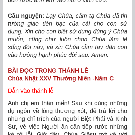
đón rước anh em vào nơi ở vĩnh cửu.”
Cầu nguyện:
Lạy Chúa, cảm tạ Chúa đã tin
tưởng giao tiền bạc của cải cho con sử
dụng. Xin cho con biết sử dụng đúng ý Chúa
muốn, cũng như luôn chọn Chúa làm lẽ
sống đời này, và xin Chúa cầm tay dẫn con
vào hưởng hạnh phúc đời sau. Amen.
BÀI ĐỌC TRONG THÁNH LỄ
Chúa Nhật XXV Thường Niên -Năm C
Dẫn vào thánh lễ
Anh chị em thân mến! Sau khi dùng những
dụ ngôn về lòng thương xót, để trả lời cho
những chỉ trích của người Biệt Phái và Kinh
Sư, về việc Người ân cần tiếp rước những
kẻ tội lỗi. Giờ đây, Chúa Giêsu trở về với