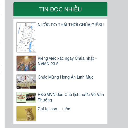
i
TIN ĐỌC NHIỀU
a
n
NƯỚC DO THÁI THỜI CHÚA GIÊSU
i
Kiêng việc xác ngày Chúa nhật –
NVMN 23.5.
g
i
Chúc Mừng Hồng Ân Linh Mục
HĐGMVN đón Chủ tịch nước Võ Văn
Thưởng
Chỉ tại con… mèo