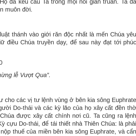
Họ đã kêu cầu Ta trong mọi nỗi gian truân. Ta đ
ến muôn đời.
luật thánh vào giới răn độc nhất là mến Chúa yê
iữ điều Chúa truyền dạy, để sau này đạt tới phú
0
mừng lễ Vượt Qua”.
ư cho các vị tư lệnh vùng ở bên kia sông Euphrat
gười Do-thái và các kỳ lão của họ xây cất đền th
Chúa được xây cất chính nơi cũ. Ta cũng ra lện
ỳ cựu Do-thái, để tái thiết nhà Thiên Chúa: là phả
n nộp thuế của miền bên kia sông Euphrate, và cẩ