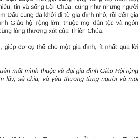
hiểu, tin và sống Lời Chúa, cũng như những ngườ
 Dấu cũng đã khởi đi từ gia đình nhỏ, rồi đến gi
ình Giáo hội rộng lớn, thuộc mọi dân tộc và ngô
 cùng lòng thương xót của Thiên Chúa.
giúp đỡ cụ thể cho một gia đình, ít nhất qua lờ
uên mất mình thuộc về đại gia đình Giáo Hội rộn
ôm lấy, sẻ chia, và yêu thương từng người và mọ