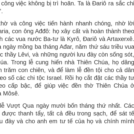
ông việc không bị trì hoãn. Ta là Ðariô ra sắc ch
”.
thờ và công việc tiến hành nhanh chóng, nhờ lờ
caria, con ông Ađđô: họ xây cất và hoàn thành the
nh các vua nước Ba-tư là Kyrô, Ðariô và Artaxerxê
a ngày mồng ba tháng Ađar, năm thứ sáu triều vu
ác thầy Lêvi, và những người lưu đày còn sống sót
úa. Trong lễ cung hiến nhà Thiên Chúa, họ dân
 trăm con chiên, và để làm lễ đền tội cho cả dâ
o số các chi tộc Israel. Rồi họ cắt đặt các thầy t
heo cấp bậc, để giúp việc đền thờ Thiên Chúa 
a Môsê.
 lễ Vượt Qua ngày mười bốn tháng thứ nhất. Cá
 được thanh tẩy, tất cả đều trong sạch, để sát t
u đày và cho anh em tư tế của họ và chính mìn