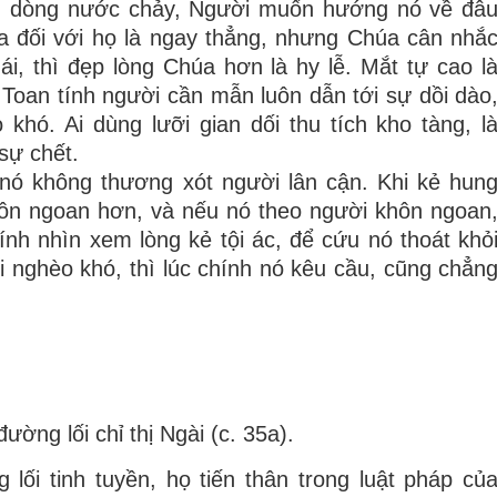
g dòng nước chảy, Người muốn hướng nó về đâ
ta đối với họ là ngay thẳng, nhưng Chúa cân nhắ
i, thì đẹp lòng Chúa hơn là hy lễ. Mắt tự cao l
i. Toan tính người cần mẫn luôn dẫn tới sự dồi dào
khó. Ai dùng lưỡi gian dối thu tích kho tàng, l
sự chết.
ó không thương xót người lân cận. Khi kẻ hun
hôn ngoan hơn, và nếu nó theo người khôn ngoan
nh nhìn xem lòng kẻ tội ác, để cứu nó thoát khỏ
ời nghèo khó, thì lúc chính nó kêu cầu, cũng chẳn
ờng lối chỉ thị Ngài (c. 35a).
ối tinh tuyền, họ tiến thân trong luật pháp củ