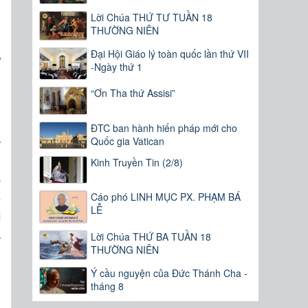
Lời Chúa THỨ TƯ TUẦN 18
THƯỜNG NIÊN
Đại Hội Giáo lý toàn quốc lần thứ VII
”
-Ngày thứ 1
“Ơn Tha thứ Assisi”
m
h
ĐTC ban hành hiến pháp mới cho
Quốc gia Vatican
y
,
Kinh Truyền Tin (2/8)
o
Cáo phó LINH MỤC PX. PHẠM BÁ
ể
LỄ
i
à
Lời Chúa THỨ BA TUẦN 18
THƯỜNG NIÊN
Ý cầu nguyện của Đức Thánh Cha -
tháng 8
,
,