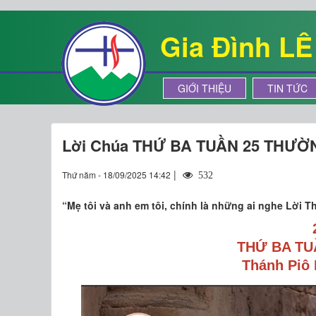
Gia Đình L
GIỚI THIỆU
TIN TỨC
Lời Chúa THỨ BA TUẦN 25 THƯỜ
|
Thứ năm - 18/09/2025 14:42
532
“Mẹ tôi và anh em tôi, chính là những ai nghe Lời T
THỨ BA TU
Thánh Piô 