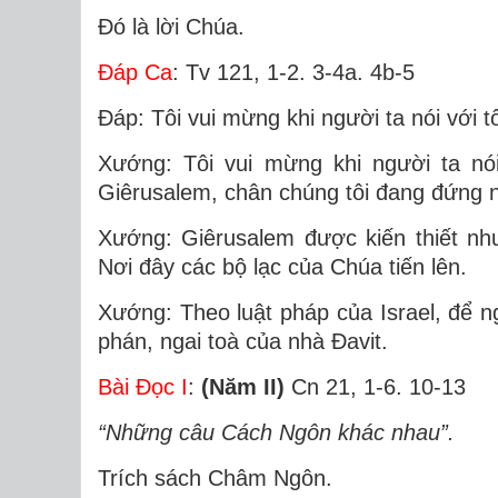
Ðó là lời Chúa.
Ðáp Ca
: Tv 121, 1-2. 3-4a. 4b-5
Ðáp: Tôi vui mừng khi người ta nói với t
Xướng: Tôi vui mừng khi người ta nói
Giêrusalem, chân chúng tôi đang đứng n
Xướng: Giêrusalem được kiến thiết như
Nơi đây các bộ lạc của Chúa tiến lên.
Xướng: Theo luật pháp của Israel, để n
phán, ngai toà của nhà Ðavit.
Bài Ðọc I
:
(Năm II)
Cn 21, 1-6. 10-13
“Những câu Cách Ngôn khác nhau”.
Trích sách Châm Ngôn.