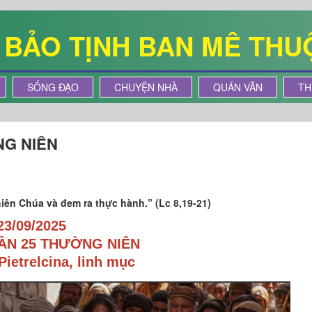
Ê BẢO TỊNH BAN MÊ THU
SỐNG ĐẠO
CHUYỆN NHÀ
QUÁN VĂN
TH
NG NIÊN
hiên Chúa và đem ra thực hành.” (Lc 8,19-21)
23/09/2025
ẦN 25 THƯỜNG NIÊN
Pietrelcina, linh mục