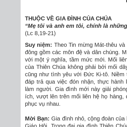
THUỘC VỀ GIA ĐÌNH CỦA CHÚA
“Mẹ tôi và anh em tôi, chính là nhữn
(Lc 8,19-21)
Suy niệm:
Theo Tin mừng Mát-thêu và 
đông gồm các môn đệ và dân chúng. Mộ
với một ý nghĩa, tầm mức mới. Mối liê
của Thiên Chúa không phải bởi mối dây
cũng như tình yêu với Đức Ki-tô. Niềm t
đáp trả qua việc đón nhận, thực hành 
làm người. Gia đình mới này giải phóng
ích, vượt lên trên mối liên hệ họ hàng,
phục vụ nhau.
Mời Bạn:
Gia đình nhỏ, cộng đoàn của b
Giáo Hội. Trong đại gia đình Thiên Ch