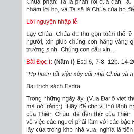
Chúa phán: Ta là phần rỗi của dân Ta. 
nhậm lời họ, và Ta sẽ là Chúa của họ đ
Lời nguyện nhập lễ
Lạy Chúa, Chúa đã thu gọn toàn thể lề 
người, xin giúp chúng con hằng vâng g
trường sinh. Chúng con cầu xin…
Bài Ðọc I:
(Năm I)
Esd 6, 7-8. 12b. 14-2
“Họ hoàn tất việc xây cất nhà Chúa và 
Bài trích sách Esdra.
Trong những ngày ấy, (Vua Ðariô viết th
mà nói rằng:) “Hãy để cho vị thủ lãnh n
của Thiên Chúa, để đền thờ của Thiên 
về việc các ngươi phải làm với các bậc K
lấy của trong kho nhà vua, nghĩa là tiề