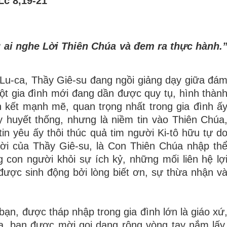
Lc 8,19-21
g ai nghe Lời Thiên Chúa và đem ra thực hành.
Lu-ca, Thầy Giê-su đang ngồi giảng dạy giữa đá
t gia đình mới đang dần được quy tụ, hình thàn
n kết mạnh mẽ, quan trọng nhất trong gia đình ấ
 huyết thống, nhưng là niềm tin vào Thiên Chúa
in yêu ấy thôi thúc quả tim người Ki-tô hữu tự d
lời của Thầy Giê-su, là Con Thiên Chúa nhập th
 con người khỏi sự ích kỷ, những mối liên hệ lợ
 được sinh động bởi lòng biết ơn, sự thừa nhận v
ạn, được tháp nhập trong gia đình lớn là giáo xứ
úa, bạn được mời gọi dang rộng vòng tay nắm lấy