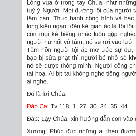
Lòng vua ở trong tay Chúa, như nhữn
tuỳ ý Người. Mọi đường lối của người 
tâm can. Thực hành công bình và bác á
lòng kiêu ngạo: đèn kẻ gian ác là tội lỗ
còn mọi kẻ biếng nhác luôn gặp nghèo 
người hư hốt vô tâm, nó sẽ rơi vào lưới 
Tâm hồn người tội ác mơ ước sự dữ, n
bạo bị sửa phạt thì người bé nhỏ sẽ k
nó sẽ được thông minh. Người công chí
tai hoạ. Ai bịt tai không nghe tiếng ngư
ai nghe.
Ðó là lời Chúa.
Ðáp Ca
: Tv 118, 1. 27. 30. 34. 35. 44
Ðáp: Lạy Chúa, xin hướng dẫn con vào đư
Xướng: Phúc đức những ai theo đường l