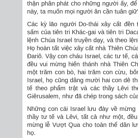
thận phân phát cho những người ấy, để c
này, ta muốn mọi người ân cần tuân giữ
Các kỳ lão người Do-thái xây cất đền 
sấm của tiên tri Khác-gai và tiên tri Da
lệnh Chúa Israel truyền dạy, và theo lệ
Họ hoàn tất việc xây cất nhà Thiên Chú
Ðariô. Vậy con cháu Israel, các tư tế, c
đều vui mừng hiến thánh nhà Thiên Ch
một trăm con bò, hai trăm con cừu, bốn
Israel, họ cũng dâng mười hai con dê the
tế theo phẩm trật và các thầy Lêvi t
Giêrusalem, như đã chép trong sách củ
Những con cái Israel lưu đày về mừng
thầy tư tế và Lêvi, tất cả như một, đều
mừng lễ Vượt Qua cho toàn thể dân lư
họ.