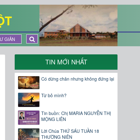
ỘT
Ư GIÃN
TIN MỚI NHẤT
Có dừng chân nhưng không đứng lại
Từ bỏ mình?
Tin buồn: Chị MARIA NGUYỄN THỊ
MỘNG LIÊN
Lời Chúa THỨ SÁU TUẦN 18
THƯỜNG NIÊN