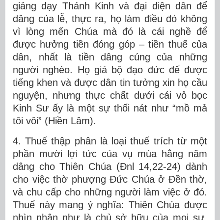
giảng dạy Thánh Kinh và đại diện dân để
dâng của lễ, thực ra, họ làm điều đó không
vì lòng mến Chúa mà đó là cái nghề để
được hưởng tiền đóng góp – tiền thuế của
dân, nhất là tiền dâng cúng của những
người nghèo. Họ giả bộ đạo đức để được
tiếng khen và được dân tin tưởng xin họ cầu
nguyện, nhưng thực chất dưới cái vỏ bọc
Kinh Sư ấy là một sự thối nát như “mồ mả
tôi vôi” (Hiền Lâm).
4. Thuế thập phân là loại thuế trích từ một
phần mười lợi tức của vụ mùa hằng năm
dâng cho Thiên Chúa (Đnl 14,22-24) dành
cho việc thờ phượng Đức Chúa ở Đền thờ,
và chu cấp cho những người làm việc ở đó.
Thuế này mang ý nghĩa: Thiên Chúa được
nhìn nhận như là chủ sở hữu của mọi sự,