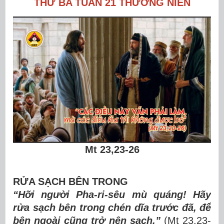
THỨ BA TUẦN 21 THƯỜNG NIÊN
Mt 23,23-26
RỬA SẠCH BÊN TRONG
“Hỡi người Pha-ri-sêu mù quáng! Hãy
rửa sạch bên trong chén dĩa trước đã, để
bên ngoài cũng trở nên sạch.”
(Mt 23,23-