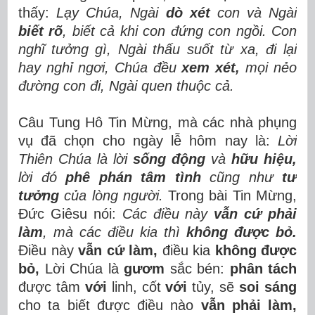
thấy:
Lạy Chúa, Ngài
dò xét
con và Ngài
biết rõ
, biết cả khi con đứng con ngồi. Con
nghĩ tưởng gì, Ngài thấu suốt từ xa, đi lại
hay nghỉ ngơi, Chúa đều
xem xét,
mọi nẻo
đường con đi, Ngài quen thuộc cả.
Câu Tung Hô Tin Mừng, mà các nhà phụng
vụ đã chọn cho ngày lễ hôm nay là:
Lời
Thiên Chúa là lời
sống động
và
hữu hiệu,
lời đó
phê phán tâm tình
cũng như
tư
tưởng
của lòng người.
Trong bài Tin Mừng,
Đức Giêsu nói:
Các điều này
vẫn cứ phải
làm
, mà các điều kia thì
không được bỏ.
Điều này
vẫn cứ làm,
điều kia
không được
bỏ,
Lời Chúa là
gươm
sắc bén:
phân tách
được tâm
với
linh, cốt
với
tủy, sẽ
soi sáng
cho ta biết được điều nào
vẫn phải làm,