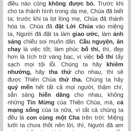
điều nào cũng
không được bỏ.
Trước khi
cho ta thành hình trong dạ mẹ, Chúa đã biết
ta; trước khi ta lọt lòng mẹ, Chúa đã thánh
hóa ta. Chúa đã
đặt Lời Chúa
vào miệng
ta, Người đã đặt ta làm
giao ước,
làm
ánh
sáng
chiếu soi muôn dân.
Cầu nguyện, ăn
chay
là việc tốt; làm phúc
bố thí,
thì, đẹp
hơn là tích trữ vàng bạc, vì việc
bố thí
tẩy
sạch mọi tội lỗi. Chúng ta hãy
khiêm
nhường,
hãy
tha thứ
cho nhau, thì sẽ
được Thiên Chúa
thứ tha.
Chúng ta hãy
quý mến
hết tất cả mọi người, thậm chí,
sẵn sàng
hiến dâng
cho nhau, không
những
Tin Mừng
của Thiên Chúa, mà,
cả
mạng sống
của ta nữa, vì tất cả chúng ta
đều là
con cùng một Cha
trên trời: Miệng
lưỡi ta chưa thốt nên lời, thì, Người đã am