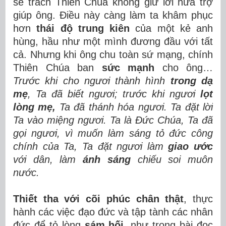
sẽ trách Thiên Chúa không giữ lời hứa trợ
giúp ông. Điều này càng làm ta khâm phục
hơn
thái độ trung kiên
của một kẻ anh
hùng, hầu như một mình đương đầu với tất
cả. Nhưng khi ông chu toàn sứ mạng, chính
Thiên Chúa ban
sức mạnh
cho ông…
Trước khi cho ngươi thành hình
trong dạ
mẹ
, Ta đã biết ngươi; trước khi ngươi
lọt
lòng mẹ,
Ta đã thánh hóa ngươi. Ta đặt lời
Ta vào miệng ngươi. Ta là Đức Chúa, Ta đã
gọi ngươi, vì muốn làm sáng tỏ đức công
chính của Ta, Ta đặt ngươi làm
giao ước
với dân, làm
ánh sáng
chiếu soi muôn
nước.
Thiết tha với cõi phúc chân thật
, thực
hành các việc đạo đức và tập tành các nhân
đức để tỏ lòng
sám hối,
như trong bài đọc