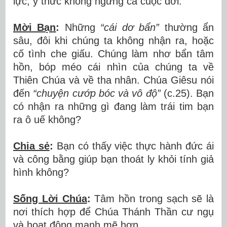
lực, ý thức không ngừng cả cuộc đời.
Mời Bạn
:
Những
“cái dơ bẩn”
thường ẩn
sâu, đôi khi chúng ta không nhận ra, hoặc
cố tình che giấu. Chúng làm nhơ bẩn tâm
hồn, bóp méo cái nhìn của chúng ta về
Thiên Chúa và về tha nhân. Chúa Giêsu nói
đến
“chuyện cướp bóc và vô độ”
(c.25). Bạn
có nhận ra những gì đang làm trái tim bạn
ra ô uế không?
Chia sẻ
:
Bạn có thấy việc thực hành đức ái
và công bằng giúp bạn thoát ly khỏi tính giả
hình không?
Sống Lời Chúa
:
Tâm hồn trong sạch sẽ là
nơi thích hợp để Chúa Thánh Thần cư ngụ
và hoạt động mạnh mẽ hơn.