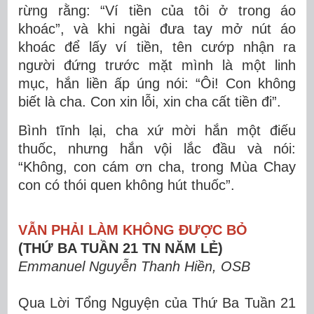
rừng rằng: “Ví tiền của tôi ở trong áo
khoác”, và khi ngài đưa tay mở nút áo
khoác để lấy ví tiền, tên cướp nhận ra
người đứng trước mặt mình là một linh
mục, hắn liền ấp úng nói: “Ôi! Con không
biết là cha. Con xin lỗi, xin cha cất tiền đi”.
Bình tĩnh lại, cha xứ mời hắn một điếu
thuốc, nhưng hắn vội lắc đầu và nói:
“Không, con cám ơn cha, trong Mùa Chay
con có thói quen không hút thuốc”.
VẪN PHẢI LÀM KHÔNG ĐƯỢC BỎ
(THỨ BA TUẦN 21 TN NĂM LẺ)
Emmanuel Nguyễn Thanh Hiền, OSB
Qua Lời Tổng Nguyện của Thứ Ba Tuần 21