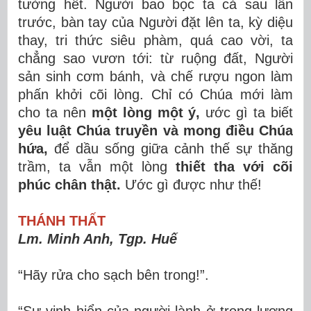
tường hết. Người bao bọc ta cả sau lẫn
trước, bàn tay của Người đặt lên ta, kỳ diệu
thay, tri thức siêu phàm, quá cao vời, ta
chẳng sao vươn tới: từ ruộng đất, Người
sản sinh cơm bánh, và chế rượu ngon làm
phấn khởi cõi lòng. Chỉ có Chúa mới làm
cho ta nên
một lòng một ý,
ước gì ta biết
yêu luật Chúa truyền và mong điều Chúa
hứa,
để dầu sống giữa cảnh thế sự thăng
trầm, ta vẫn một lòng
thiết tha với cõi
phúc chân thật.
Ước gì được như thế!
THÁNH THẤT
Lm. Minh Anh, Tgp. Huế
“Hãy rửa cho sạch bên trong!”.