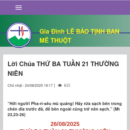
GIỚI THIỆU
TIN TỨC
SỐNG ĐẠO
Gia Đình LÊ BẢO TỊNH BAN
CHUYỆN NHÀ
MÊ THUỘT
QUÁN VĂN
THƯ GIÃN
Lời Chúa THỨ BA TUẦN 21 THƯỜNG
NIÊN
|
Chủ nhật - 24/08/2025 19:17
615
“Hỡi người Pha-ri-sêu mù quáng! Hãy rửa sạch bên trong
chén dĩa trước đã, để bên ngoài cũng trở nên sạch.” (Mt
23,23-26)
26/08/2025