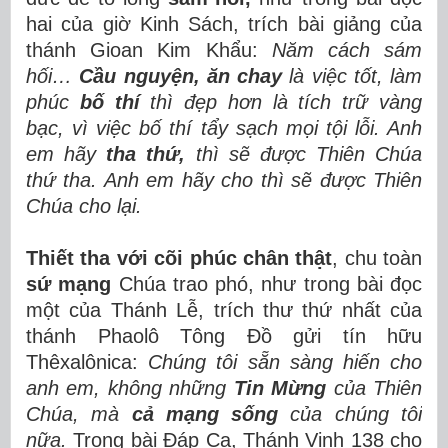
hai của giờ Kinh Sách, trích bài giảng của
thánh Gioan Kim Khẩu:
Năm cách sám
hối…
Cầu nguyện, ăn chay
là việc tốt, làm
phúc
bố thí
thì đẹp hơn là tích trữ vàng
bạc, vì việc bố thí tẩy sạch mọi tội lỗi. Anh
em hãy
tha thứ,
thì sẽ được Thiên Chúa
thứ tha. Anh em hãy cho thì sẽ được Thiên
Chúa cho lại.
Thiết tha với cõi phúc chân thật
, chu toàn
sứ mạng
Chúa trao phó, như trong bài đọc
một của Thánh Lễ, trích thư thứ nhất của
thánh Phaolô Tông Đồ gửi tín hữu
Thêxalônica:
Chúng tôi sẵn sàng hiến cho
anh em, không những
Tin Mừng
của Thiên
Chúa, mà
cả mạng sống
của chúng tôi
nữa.
Trong bài Đáp Ca, Thánh Vịnh 138 cho