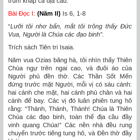
trùm khắp cả địa cầu.
Bài Ðọc I:
(Năm II)
Is 6, 1-8
“
Lưỡi tôi nhơ bẩn, mắt tôi trông thấy Ðức
Vua, Người là Chúa các đạo binh”.
Trích sách Tiên tri Isaia.
Năm vua Ozias băng hà, tôi nhìn thấy Thiên
Chúa ngự trên ngai cao, và đuôi áo của
Người phủ đền thờ. Các Thần Sốt Mến
đứng trước mặt Người, mỗi vị có sáu cánh:
hai cánh che mặt, hai cánh phủ chân và hai
cánh để bay. Các vị đó luân phiên tung hô
rằng: “Thánh, Thánh, Thánh! Chúa là Thiên
Chúa các đạo binh, toàn thể địa cầu đầy
vinh quang Chúa!” Các nền nhà đều rung
chuyển trước tiếng tung hô, và Ðền thờ đầy