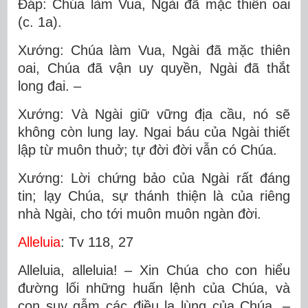
Ðáp: Chúa làm Vua, Ngài đã mặc thiên oai
(c. 1a).
Xướng: Chúa làm Vua, Ngài đã mặc thiên
oai, Chúa đã vận uy quyền, Ngài đã thắt
long đai. –
Xướng: Và Ngài giữ vững địa cầu, nó sẽ
không còn lung lay. Ngai báu của Ngài thiết
lập từ muôn thuở; tự đời đời vẫn có Chúa.
Xướng: Lời chứng bảo của Ngài rất đáng
tin; lạy Chúa, sự thánh thiện là của riêng
nhà Ngài, cho tới muôn muôn ngàn đời.
Alleluia
: Tv 118, 27
Alleluia, alleluia! – Xin Chúa cho con hiểu
đường lối những huấn lệnh của Chúa, và
con suy gẫm các điều lạ lùng của Chúa. –