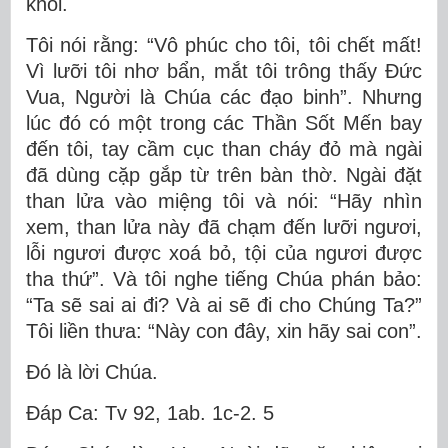
khói.
Tôi nói rằng: “Vô phúc cho tôi, tôi chết mất!
Vì lưỡi tôi nhơ bẩn, mắt tôi trông thấy Ðức
Vua, Người là Chúa các đạo binh”. Nhưng
lúc đó có một trong các Thần Sốt Mến bay
đến tôi, tay cầm cục than cháy đỏ mà ngài
đã dùng cặp gắp từ trên bàn thờ. Ngài đặt
than lửa vào miệng tôi và nói: “Hãy nhìn
xem, than lửa này đã chạm đến lưỡi ngươi,
lỗi ngươi được xoá bỏ, tội của ngươi được
tha thứ”. Và tôi nghe tiếng Chúa phán bảo:
“Ta sẽ sai ai đi? Và ai sẽ đi cho Chúng Ta?”
Tôi liền thưa: “Này con đây, xin hãy sai con”.
Ðó là lời Chúa.
Ðáp Ca: Tv 92, 1ab. 1c-2. 5