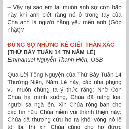
– Vậy tại sao em lại muốn anh sợ cơn bão
này khi anh biết rằng nó ở trong tay của
Cha anh là người hằng yêu mến anh (Góp
nhặt)?
ĐỪNG SỢ NHỮNG KẺ GIẾT THÂN XÁC
(THỨ BẢY TUẦN 14 TN NĂM LẺ)
Emmanuel Nguyễn Thanh Hiền, OSB
Qua Lời Tổng Nguyện của Thứ Bảy Tuần 14
Thường Niên, Năm Lẻ này, các nhà phụng
vụ muốn chúng ta ý thức rằng: Nhờ Con
Chúa hạ mình xuống, Chúa đã nâng loài
người sa ngã lên. Xin Chúa rộng ban cho
các tín hữu Chúa niềm vui thánh thiện này:
Chúa đã thương cứu họ ra khỏi vòng nô lệ
tội lỗi, thì xin Chúa cũng cho họ được