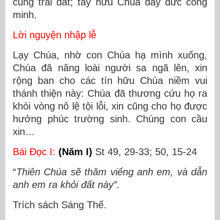
cùng trái đất; tay hữu Chúa đầy đức công
minh.
Lời nguyện nhập lễ
Lạy Chúa, nhờ con Chúa hạ mình xuống,
Chúa đã nâng loài người sa ngã lên, xin
rộng ban cho các tín hữu Chúa niềm vui
thánh thiện này: Chúa đã thương cứu họ ra
khỏi vòng nô lệ tội lỗi, xin cũng cho họ được
hưởng phúc trường sinh. Chúng con cầu
xin…
Bài Ðọc I:
(Năm I)
St 49, 29-33; 50, 15-24
“
Thiên Chúa sẽ thăm viếng anh em, và dẫn
anh em ra khỏi đất này”.
Trích sách Sáng Thế.