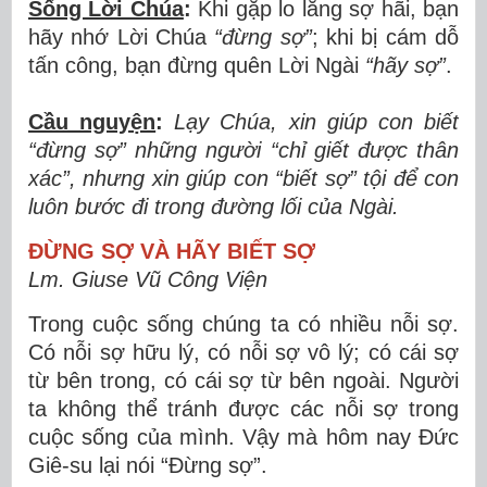
Sống Lời Chúa
:
Khi gặp lo lắng sợ hãi, bạn
hãy nhớ Lời Chúa
“đừng sợ”
; khi bị cám dỗ
tấn công, bạn đừng quên Lời Ngài
“hãy sợ”
.
Cầu nguyện
:
Lạy Chúa, xin giúp con biết
“đừng sợ” những người “chỉ giết được thân
xác”, nhưng xin giúp con “biết sợ” tội để con
luôn bước đi trong đường lối của Ngài.
ĐỪNG SỢ VÀ HÃY BIẾT SỢ
Lm. Giuse Vũ Công Viện
Trong cuộc sống chúng ta có nhiều nỗi sợ.
Có nỗi sợ hữu lý, có nỗi sợ vô lý; có cái sợ
từ bên trong, có cái sợ từ bên ngoài. Người
ta không thể tránh được các nỗi sợ trong
cuộc sống của mình. Vậy mà hôm nay Đức
Giê-su lại nói “Đừng sợ”.