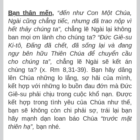
Bạn thân m
ế
n
,
“đế
n nh
ư
Con M
ộ
t Ch
ú
a,
Ngài cũ
ng ch
ẳ
ng ti
ế
c, nh
ư
ng
đ
ã
trao n
ộ
p v
ì
h
ế
t th
ả
y ch
ú
ng ta
”
,
chẳng lẽ Ngài lại không
ban mọi ơn lành cho chúng ta?
“Đứ
c Gi
ê
-su
Ki-t
ô
,
Đấ
ng
đ
ã
ch
ế
t,
đ
ã
s
ố
ng l
ạ
i v
à
đ
ang
ng
ự
b
ê
n h
ữ
u Thi
ê
n Ch
ú
a
để
chuy
ể
n c
ầ
u
cho ch
ú
ng ta
”
,
chẳng lẽ Ngài sẽ kết án
chúng ta? (x. Rm 8,31-39). Bạn hãy dâng
lên Chúa những lo lắng, sợ hãi của mình,
kết hợp với những lo buồn đau đớn mà Đức
Giê-su phải chịu trong cuộc khổ nạn. Được
kết hợp trong tình yêu của Chúa như thế,
bạn sẽ không còn chi phải sợ, trái lại bạn
hãy mạnh dạn loan báo Chúa
“trướ
c m
ặ
t
thi
ê
n h
ạ
”
,
bạn nhé.