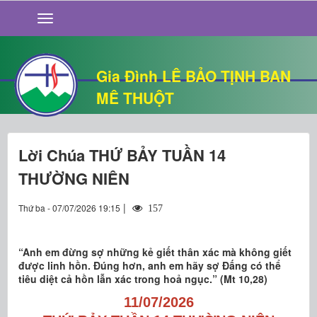
GIỚI THIỆU
TIN TỨC
SỐNG ĐẠO
Gia Đình LÊ BẢO TỊNH BAN
CHUYỆN NHÀ
MÊ THUỘT
QUÁN VĂN
THƯ GIÃN
Lời Chúa THỨ BẢY TUẦN 14
THƯỜNG NIÊN
|
Thứ ba - 07/07/2026 19:15
157
“Anh em đừng sợ những kẻ giết thân xác mà không giết
được linh hồn. Đúng hơn, anh em hãy sợ Đấng có thể
tiêu diệt cả hồn lẫn xác trong hoả ngục.” (Mt 10,28)
11/07/2026