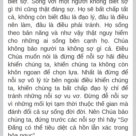
biết sợ. Sống với một người không biết sợ
gì thì cũng thật đáng sợ. Họ sẽ bất chấp tất
cả, không còn biết đâu là đạo lý, đâu là điều
nên làm, đâu là điều phải tránh. Họ sống
theo bản năng và như vậy thật nguy hiểm
cho những ai sống bên cạnh họ. Chúa
không bảo người ta không sợ gì cả. Điều
Chúa muốn nói là đừng để nỗi sợ hãi điều
khiển chúng ta, khiến chúng ta không còn
khôn ngoan để chọn lựa. Nhất là đừng để
nỗi sợ vô lý từ bên ngoài điều khiển chúng
ta, khiến chúng ta bất chấp đạo lý chỉ để
tránh những nỗi sợ vu vơ. Đừng đễ nỗi sợ
vì những mối lợi tạm thời thuộc thế gian mà
đánh đổi cả sự sống đời đời. Nên Chúa bảo
chúng ta, đứng trước các nỗi sợ thì hãy “Sợ
Đấng có thể tiêu diệt cả hồn lẫn xác trong
hỏa ngục”.