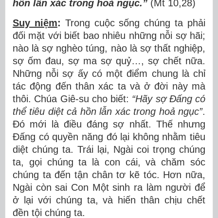
h
ồ
n l
ẫ
n x
á
c trong ho
ả
ng
ụ
c.
”
(Mt 10,28)
Suy niệm
:
Trong cuộc sống chúng ta phải
đối mặt với biết bao nhiêu những nỗi sợ hãi;
nào là sợ nghèo túng, nào là sợ thất nghiệp,
sợ ốm đau, sợ ma sợ quỷ…, sợ chết nữa.
Những nỗi sợ ấy có một điểm chung là chỉ
tác động đến thân xác ta và ở đời này mà
thôi. Chúa Giê-su cho biết:
“Hãy sợ
Đấ
ng có
th
ể
ti
ê
u di
ệ
t c
ả
h
ồ
n l
ẫ
n x
á
c trong ho
ả
ng
ụ
c
”
.
Đó mới là điều đáng sợ nhất. Thế nhưng
Đấng có quyền năng đó lại không nhằm tiêu
diệt chúng ta. Trái lại, Ngài coi trọng chúng
ta, gọi chúng ta là con cái, và chăm sóc
chúng ta đến tận chân tơ kẽ tóc. Hơn nữa,
Ngài còn sai Con Một sinh ra làm người để
ở lại với chúng ta, và hiến thân chịu chết
đền tội chúng ta.