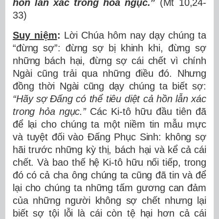
hồn lẫn xác trong hoả ngục.”
(Mt 10,24-
33)
Suy niệm
:
Lời Chúa hôm nay dạy chúng ta
“đừng sợ”: đừng sợ bị khinh khi, đừng sợ
những bách hại, đừng sợ cái chết vì chính
Ngài cũng trải qua những điều đó. Nhưng
đồng thời Ngài cũng dạy chúng ta biết sợ:
“Hãy sợ Đấng có thể tiêu diệt cả hồn lẫn xác
trong hỏa ngục.”
Các Ki-tô hữu đầu tiên đã
để lại cho chúng ta một niềm tin mẫu mực
và tuyệt đối vào Đấng Phục Sinh: không sợ
hãi trước những kỳ thị, bách hại và kể cả cái
chết. Và bao thế hệ Ki-tô hữu nối tiếp, trong
đó có cả cha ông chúng ta cũng đã tin và để
lại cho chúng ta những tấm gương can đảm
của những người không sợ chết nhưng lại
biết sợ tội lỗi là cái còn tệ hại hơn cả cái