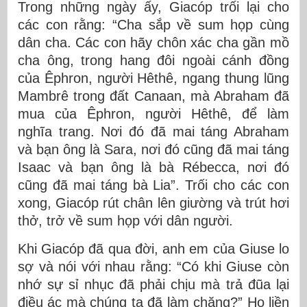
Trong những ngày ấy, Giacóp trối lại cho
các con rằng: “Cha sắp về sum họp cùng
dân cha. Các con hãy chôn xác cha gần mồ
cha ông, trong hang đôi ngoài cánh đồng
của Êphron, người Hêthê, ngang thung lũng
Mambrê trong đất Canaan, mà Abraham đã
mua của Êphron, người Hêthê, để làm
nghĩa trang. Nơi đó đã mai táng Abraham
và bạn ông là Sara, nơi đó cũng đã mai táng
Isaac và bạn ông là bà Rébecca, nơi đó
cũng đã mai táng bà Lia”. Trối cho các con
xong, Giacóp rút chân lên giường và trút hơi
thở, trở về sum họp với dân người.
Khi Giacóp đã qua đời, anh em của Giuse lo
sợ và nói với nhau rằng: “Có khi Giuse còn
nhớ sự sỉ nhục đã phải chịu mà trả đũa lại
điều ác mà chúng ta đã làm chăng?” Họ liền