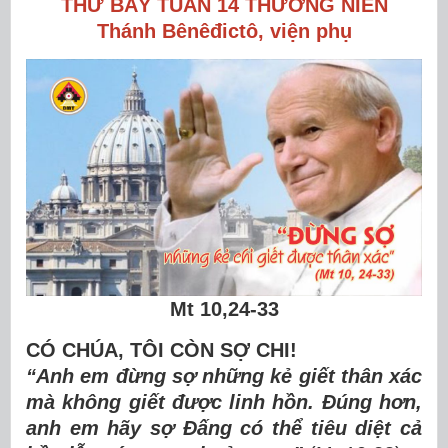
THỨ BẢY TUẦN 14 THƯỜNG NIÊN
Thánh Bênêđi
c
t
ô
, viện phụ
Mt 10,24-33
CÓ CHÚA, TÔI CÒN SỢ CHI!
“Anh em đừ
ng s
ợ
nh
ữ
ng k
ẻ
gi
ế
t th
â
n x
á
c
m
à
kh
ô
ng gi
ế
t
đượ
c linh h
ồ
n.
Đ
ú
ng h
ơ
n,
anh em h
ã
y s
ợ
Đấ
ng c
ó
th
ể
ti
ê
u di
ệ
t c
ả