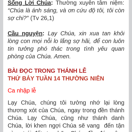
Sống L
ờ
i Ch
ú
a
:
Thường xuyên tâm niệm:
“Chúa là ánh sáng, và ơ
n c
ứ
u
độ
t
ô
i, tôi còn
s
ợ
chi?
”
(Tv 26,1)
Cầu nguy
ệ
n
:
L
ạ
y Ch
ú
a, xin xua tan kh
ỏ
i
l
ò
ng con m
ọ
i n
ỗ
i lo l
ắ
ng s
ợ
h
ã
i,
để
con lu
ô
n
tin t
ưở
ng ph
ó
th
á
c trong t
ì
nh y
ê
u quan
ph
ò
ng c
ủ
a Chúa. Amen.
BÀI ĐỌC TRONG THÁNH LỄ
THỨ BẢY TUẦN 14 THƯỜNG NIÊN
Ca nhập lễ
Lạy Chúa, chúng tôi tưởng nhớ lại lòng
thương xót của Chúa, ngay trong đền thánh
Chúa. Lạy Chúa, cũng như thánh danh
Chúa, lời khen ngợi Chúa sẽ vang đến tận